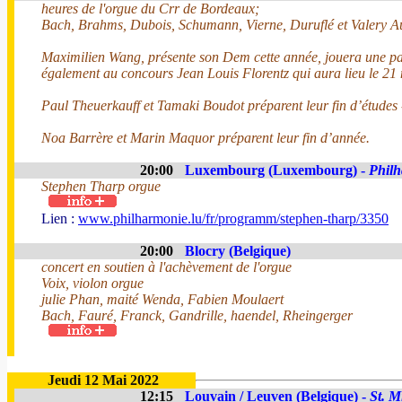
heures de l'orgue du Crr de Bordeaux;
Bach, Brahms, Dubois, Schumann, Vierne, Duruflé et Valery Au
Maximilien Wang, présente son Dem cette année, jouera une par
également au concours Jean Louis Florentz qui aura lieu le 21
Paul Theuerkauff et Tamaki Boudot préparent leur fin d’études
Noa Barrère et Marin Maquor préparent leur fin d’année.
20:00
Luxembourg (Luxembourg) -
Phil
Stephen Tharp orgue
Lien :
www.philharmonie.lu/fr/programm/stephen-tharp/3350
20:00
Blocry (Belgique)
concert en soutien à l'achèvement de l'orgue
Voix, violon orgue
julie Phan, maité Wenda, Fabien Moulaert
Bach, Fauré, Franck, Gandrille, haendel, Rheingerger
Jeudi 12 Mai 2022
12:15
Louvain / Leuven (Belgique) -
St. M