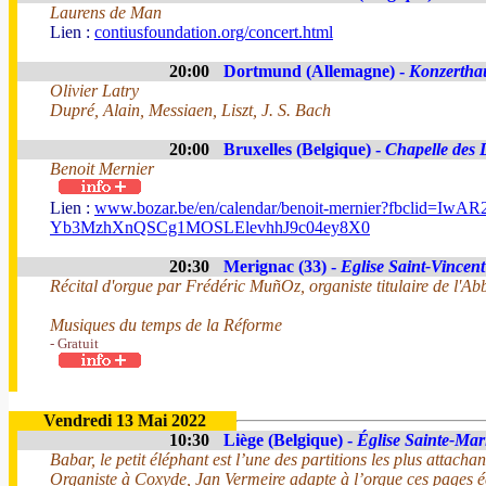
Laurens de Man
Lien :
contiusfoundation.org/concert.html
20:00
Dortmund (Allemagne) -
Konzertha
Olivier Latry
Dupré, Alain, Messiaen, Liszt, J. S. Bach
20:00
Bruxelles (Belgique) -
Chapelle des 
Benoit Mernier
Lien :
www.bozar.be/en/calendar/benoit-mernier?fbclid
Yb3MzhXnQSCg1MOSLElevhhJ9c04ey8X0
20:30
Merignac (33) -
Eglise Saint-Vincent
Récital d'orgue par Frédéric MuñOz, organiste titulaire de l'A
Musiques du temps de la Réforme
- Gratuit
Vendredi 13 Mai 2022
10:30
Liège (Belgique) -
Église Sainte-Mar
Babar, le petit éléphant est l’une des partitions les plus attach
Organiste à Coxyde, Jan Vermeire adapte à l’orgue ces pages éc