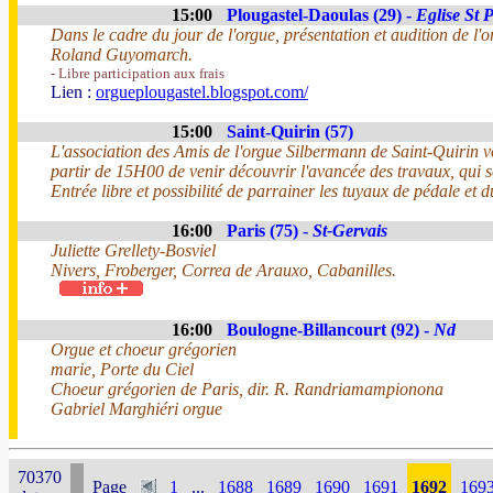
15:00
Plougastel-Daoulas (29) -
Eglise St P
Dans le cadre du jour de l'orgue, présentation et audition de l
Roland Guyomarch.
- Libre participation aux frais
Lien :
orgueplougastel.blogspot.com/
15:00
Saint-Quirin (57)
L'association des Amis de l'orgue Silbermann de Saint-Quirin 
partir de 15H00 de venir découvrir l'avancée des travaux, qui s
Entrée libre et possibilité de parrainer les tuyaux de pédale et d
16:00
Paris (75) -
St-Gervais
Juliette Grellety-Bosviel
Nivers, Froberger, Correa de Arauxo, Cabanilles.
16:00
Boulogne-Billancourt (92) -
Nd
Orgue et choeur grégorien
marie, Porte du Ciel
Choeur grégorien de Paris, dir. R. Randriamampionona
Gabriel Marghiéri orgue
70370
Page
1
...
1688
1689
1690
1691
1692
169