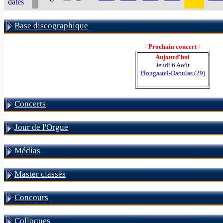
dates
Base discographique
- Prochain concert -
Aujourd'hui
Jeudi 6 Août
Plougastel-Daoulas (29)
Concerts
Jour de l'Orgue
Médias
Master classes
Concours
Colloques