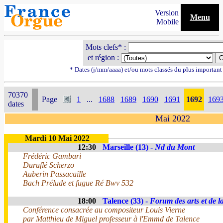
Version
Menu
Mobile
Mots clefs* :
et région :
* Dates (j/mm/aaaa) et/ou mots classés du plus importan
70370
Page
1
...
1688
1689
1690
1691
1692
169
dates
Mai 2022
Mardi 10 Mai 2022
12:30
Marseille (13) -
Nd du Mont
Frédéric Gambari
Duruflé Scherzo
Auberin Passacaille
Bach Prélude et fugue Ré Bwv 532
18:00
Talence (33) -
Forum des arts et de l
Conférence consacrée au compositeur Louis Vierne
par Matthieu de Miguel professeur à l'Emmd de Talence