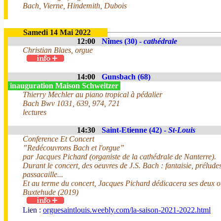
Bach, Vierne, Hindemith, Dubois
Samedi 14 Mai 2022
12:00
Nîmes (30) -
cathédrale
Christian Blaes, orgue
14:00
Gunsbach (68)
inauguration Maison Schweitzer
Thierry Mechler au piano tropical à pédalier
Bach Bwv 1031, 639, 974, 721
lectures
14:30
Saint-Etienne (42) -
St-Louis
Conference Et Concert
”Redécouvrons Bach et l'orgue”
par Jacques Pichard (organiste de la cathédrale de Nanterre).
Durant le concert, des oeuvres de J.S. Bach : fantaisie, préludes
passacaille...
Et au terme du concert, Jacques Pichard dédicacera ses deux o
Buxtehude (2019)
Lien :
orguesaintlouis.weebly.com/la-saison-2021-2022.html