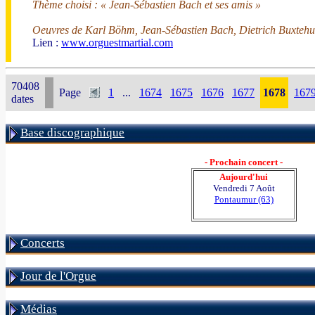
Thème choisi : « Jean-Sébastien Bach et ses amis »
Oeuvres de Karl Böhm, Jean-Sébastien Bach, Dietrich Buxtehu
Lien :
www.orguestmartial.com
70408
Page
1
...
1674
1675
1676
1677
1678
167
dates
Base discographique
- Prochain concert -
Aujourd'hui
Vendredi 7 Août
Pontaumur (63)
Concerts
Jour de l'Orgue
Médias