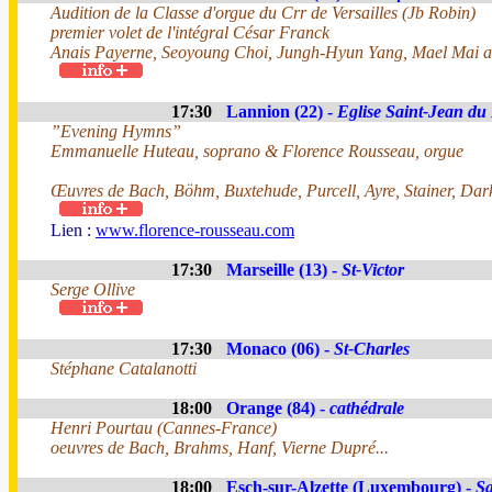
Audition de la Classe d'orgue du Crr de Versailles (Jb Robin)
premier volet de l'intégral César Franck
Anais Payerne, Seoyoung Choi, Jungh-Hyun Yang, Mael Mai a
17:30
Lannion (22) -
Eglise Saint-Jean du
”Evening Hymns”
Emmanuelle Huteau, soprano & Florence Rousseau, orgue
Œuvres de Bach, Böhm, Buxtehude, Purcell, Ayre, Stainer, Dar
Lien :
www.florence-rousseau.com
17:30
Marseille (13) -
St-Victor
Serge Ollive
17:30
Monaco (06) -
St-Charles
Stéphane Catalanotti
18:00
Orange (84) -
cathédrale
Henri Pourtau (Cannes-France)
oeuvres de Bach, Brahms, Hanf, Vierne Dupré...
18:00
Esch-sur-Alzette (Luxembourg) -
S