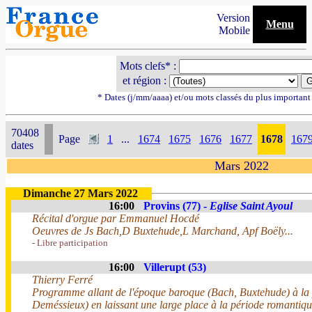
Version
Menu
Mobile
Mots clefs* :
et région :
* Dates (j/mm/aaaa) et/ou mots classés du plus importan
70408
Page
1
...
1674
1675
1676
1677
1678
167
dates
Mars 2022
Dimanche 27 Mars 2022
16:00
Provins (77) -
Eglise Saint Ayoul
Récital d'orgue par Emmanuel Hocdé
Oeuvres de Js Bach,D Buxtehude,L Marchand, Apf Boëly...
- Libre participation
16:00
Villerupt (53)
Thierry Ferré
Programme allant de l'époque baroque (Bach, Buxtehude) à la
Deméssieux) en laissant une large place à la période romanti