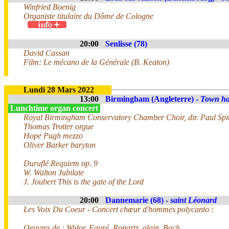
Winfried Boenig
Organiste titulaire du Dôme de Cologne
20:00
Senlisse (78)
David Cassan
Film: Le mécano de la Générale (B. Keaton)
Lundi 28 Mars 2022
13:00
Birmingham (Angleterre) -
Town ha
Lunchtime organ concert
Royal Birmingham Conservatory Chamber Choir, dir. Paul Spi
Thomas Trotter orgue
Hope Pugh mezzo
Oliver Barker baryton
Duruflé Requiem op. 9
W. Walton Jubilate
J. Joubert This is the gate of the Lord
20:00
Dannemarie (68) -
saint Léonard
Les Voix Du Coeur - Concert chœur d'hommes polycanto :
Oeuvres de : Widor, Fauré, Ropartz, alain, Bach