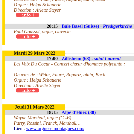
Orgue : Helga Schauerte
Direction : Arlette Steyer
20:15
Bāle Basel (Suisse) -
Predigerkirche
Paul Goussot, orgue, clavecin
Mardi 29 Mars 2022
17:00
Zillisheim (68) -
saint Laurent
Les Voix Du Coeur - Concert chœur d'hommes polycanto :
Oeuvres de : Widor, Fauré, Ropartz, alain, Bach
Orgue : Helga Schauerte
Direction : Arlette Steyer
Jeudi 31 Mars 2022
18:15
Alpe d'Huez (38)
Wayne Marshall, orgue (G.-B)
Parry, Rossini, Franck, Marshall…
Lien :
www.orguesetmontagnes.com/