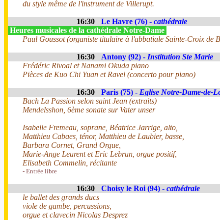
du style même de l'instrument de Villerupt.
16:30
Le Havre (76) -
cathédrale
Heures musicales de la cathédrale Notre-Dame
Paul Goussot (organiste titulaire à l'abbatiale Sainte-Croix de
16:30
Antony (92) -
Institution Ste Marie
Frédéric Rivoal et Nanami Okuda piano
Pièces de Kuo Chi Yuan et Ravel (concerto pour piano)
16:30
Paris (75) -
Eglise Notre-Dame-de-Lo
Bach La Passion selon saint Jean (extraits)
Mendelsshon, 6ème sonate sur Vater unser
Isabelle Fremeau, soprane, Béatrice Jarrige, alto,
Matthieu Cabaes, ténor, Matthieu de Laubier, basse,
Barbara Cornet, Grand Orgue,
Marie-Ange Leurent et Eric Lebrun, orgue positif,
Elisabeth Commelin, récitante
- Entrée libre
16:30
Choisy le Roi (94) -
cathédrale
le ballet des grands ducs
viole de gambe, percussions,
orgue et clavecin Nicolas Desprez