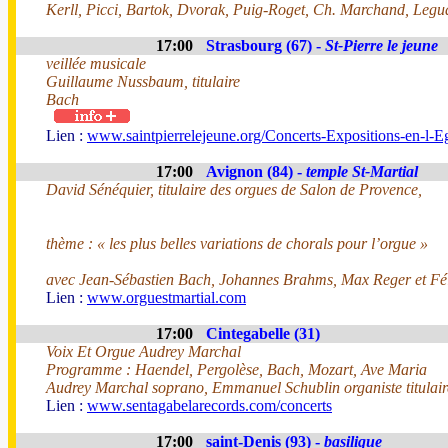
Kerll, Picci, Bartok, Dvorak, Puig-Roget, Ch. Marchand, Legu
17:00
Strasbourg (67) -
St-Pierre le jeune
veillée musicale
Guillaume Nussbaum, titulaire
Bach
Lien :
www.saintpierrelejeune.org/Concerts-Expositions-en-l-Eg
17:00
Avignon (84) -
temple St-Martial
David Sénéquier, titulaire des orgues de Salon de Provence,
thème : « les plus belles variations de chorals pour l’orgue »
avec Jean-Sébastien Bach, Johannes Brahms, Max Reger et Fé
Lien :
www.orguestmartial.com
17:00
Cintegabelle (31)
Voix Et Orgue Audrey Marchal
Programme : Haendel, Pergolèse, Bach, Mozart, Ave Maria
Audrey Marchal soprano, Emmanuel Schublin organiste titulair
Lien :
www.sentagabelarecords.com/concerts
17:00
saint-Denis (93) -
basilique