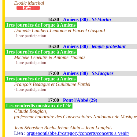
Elodie Marchal
14:30
Amiens (80) -
St-Martin
1res journées de l'orgue à Amiens
Danielle Lambert-Lemoine et Vincent Gaspard
- libre participation
16:30
Amiens (80) -
temple protestant
1res journées de l'orgue à Amiens
Michèle Leneutre & Antoine Thomas
- libre participation
17:00
Amiens (80) -
St-Jacques
1res journées de l'orgue à Amiens
François Bedague et Guillaume Fardel
- libre participation
17:00
Pont-l'Abbé (29)
Les vendredis musicaux de l'été
Claude Bouglon,
professeur honoraire des Conservatoires Nationaux de Musique
Jean Sébastien Bach- Jehan Alain – Jean Langlais
Lien :
orguepontlabbe.fr/category/concerts/concerts-a-venir/