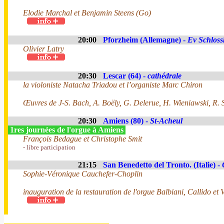
Elodie Marchal et Benjamin Steens (Go)
20:00
Pforzheim (Allemagne) -
Ev Schloss
Olivier Latry
20:30
Lescar (64) -
cathédrale
la violoniste Natacha Triadou et l’organiste Marc Chiron
Œuvres de J-S. Bach, A. Boëly, G. Delerue, H. Wieniawski, R.
20:30
Amiens (80) -
St-Acheul
1res journées de l'orgue à Amiens
François Bedague et Christophe Smit
- libre participation
21:15
San Benedetto del Tronto. (Italie) -
Sophie-Véronique Cauchefer-Choplin
inauguration de la restauration de l'orgue Balbiani, Callido et 