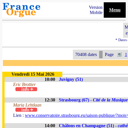
Version
Menu
Mobile
M
e
* Dates
70408 dates
Page
1
Vendredi 15 Mai 2026
10:00
Juvigny (51)
Eric Brottier
12:30
Strasbourg (67) -
Cité de la Musique
Maria Lehtlaan
Lien :
www.conservatoire.strasbourg.eu/saison-publique/?moi
14:00
Châlons en Champagne (51) -
cathé