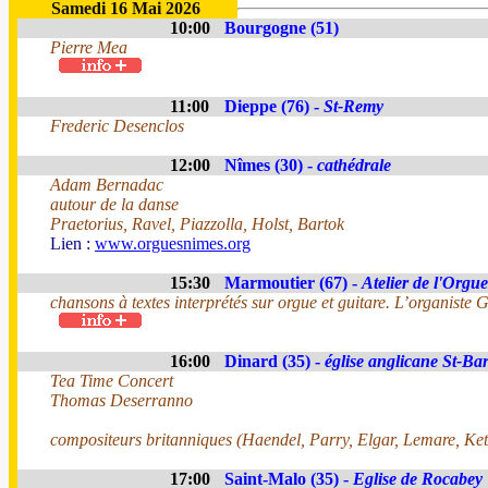
Samedi 16 Mai 2026
10:00
Bourgogne (51)
Pierre Mea
11:00
Dieppe (76) -
St-Remy
Frederic Desenclos
12:00
Nîmes (30) -
cathédrale
Adam Bernadac
autour de la danse
Praetorius, Ravel, Piazzolla, Holst, Bartok
Lien :
www.orguesnimes.org
15:30
Marmoutier (67) -
Atelier de l'Orgue
chansons à textes interprétés sur orgue et guitare. L’organiste
16:00
Dinard (35) -
église anglicane St-B
Tea Time Concert
Thomas Deserranno
compositeurs britanniques (Haendel, Parry, Elgar, Lemare, Ketèl
17:00
Saint-Malo (35) -
Eglise de Rocabey