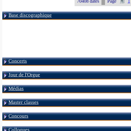
70408 dates
Page
1
Base discographique
Concerts
Jour de l'Orgue
Médias
Master classes
Concours
Colloques