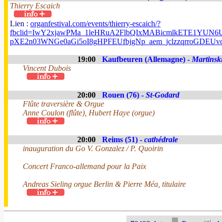
Thierry Escaich
Lien :
organfestival.com/events/thierry-escaich/?
fbclid=IwY2xjawPMa_1leHRuA2FlbQIxMABicmlkETE1YUN
pXE2n03WNGe0aGi5oI8gHPFEUfbjgNp_aem_jclzzqrroGDEUv
19:00
Kaufbeuren (Allemagne) -
Martinsk
Vincent Dubois
20:00
Rouen (76) -
St-Godard
Flûte traversière & Orgue
Anne Coulon (flûte), Hubert Haye (orgue)
20:00
Reims (51) -
cathédrale
inauguration du Go V. Gonzalez / P. Quoirin
Concert Franco-allemand pour la Paix
Andreas Sieling orgue Berlin & Pierre Méa, titulaire