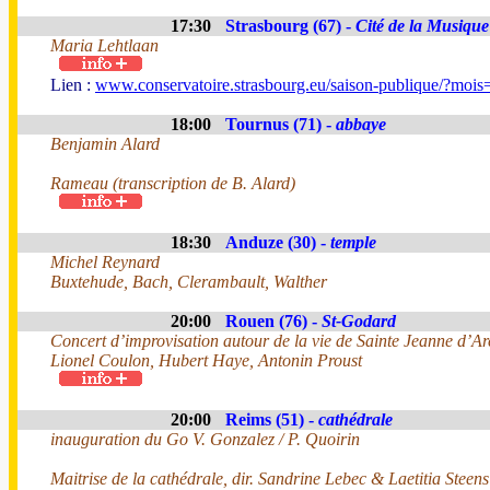
17:30
Strasbourg (67) -
Cité de la Musique
Maria Lehtlaan
Lien :
www.conservatoire.strasbourg.eu/saison-publique/?moi
18:00
Tournus (71) -
abbaye
Benjamin Alard
Rameau (transcription de B. Alard)
18:30
Anduze (30) -
temple
Michel Reynard
Buxtehude, Bach, Clerambault, Walther
20:00
Rouen (76) -
St-Godard
Concert d’improvisation autour de la vie de Sainte Jeanne d’Ar
Lionel Coulon, Hubert Haye, Antonin Proust
20:00
Reims (51) -
cathédrale
inauguration du Go V. Gonzalez / P. Quoirin
Maitrise de la cathédrale, dir. Sandrine Lebec & Laetitia Steens