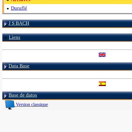
Duruflé
J S BACH
Liens
Data Base
Base de datos
Version classique