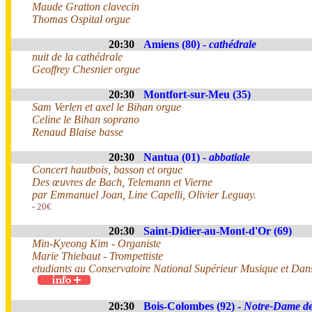
Maude Gratton clavecin
Thomas Ospital orgue
20:30
Amiens (80) -
cathédrale
nuit de la cathédrale
Geoffrey Chesnier orgue
20:30
Montfort-sur-Meu (35)
Sam Verlen et axel le Bihan orgue
Celine le Bihan soprano
Renaud Blaise basse
20:30
Nantua (01) -
abbatiale
Concert hautbois, basson et orgue
Des œuvres de Bach, Telemann et Vierne
par Emmanuel Joan, Line Capelli, Olivier Leguay.
- 20€
20:30
Saint-Didier-au-Mont-d'Or (69)
Min-Kyeong Kim - Organiste
Marie Thiebaut - Trompettiste
etudiants au Conservatoire National Supérieur Musique et Da
20:30
Bois-Colombes (92) -
Notre-Dame d