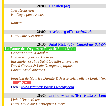
20:00
Charlieu (42)
Yves Rechsteiner
Hc Caget percussions
Rameau
20:00
strasbourg (67) -
cathedrale
Guillaume Nussbaum
20:30
Saint-Malo (35) -
Cathédrale Saint-V
La Route des Orgues en Pays de Saint-Malo
Concert : Vers la lumière
Chœur d'enfants de Bretagne
Ensemble vocal de Saint-Quentin en Yvelines
David Cassan & Loïc Georgeault, orgues
Fabien Aubé, direction
Requiem de Maurice Duruflé & Messe solennelle de Louis Vier
Lien :
www.laroutedesorgues.weebly.com
20:30
cambo les bains (64) -
Eglise St-Lau
Licht ! Bach Motets |
Dulci Jubilo dir. Christopher Gibert