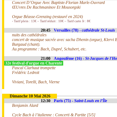
Concert D’Orgue Avec Baptiste-Florian Marle-Ouvrard
ŒUvres De Rachmaninov Et Mousorgski
Orgue Béasse-Grenzing (restauré en 2024)
- Tarif plein : 13€ – Tarif réduit : 10€ – Tarif carte Jr : 8€
20:45
Versailles (78) -
cathédrale St-Louis
nuits des cathédrales
concert de musique sacrée avec sacha Dhenin (orgue), Klervi Bo
Burgaud (chant).
Au programme : Bach, Dupré, Schubert, etc.
21:00
Angoulême (16) -
St-Jacques de l'
32e festival d'orgue en Charente
Pascal Clarhaut trompette
Frédéric Ledroit
Viviani, Torelli, Bach, Vierne
Dimanche 10 Mai 2026
12:30
Paris (75) -
Saint-Louis en l’Île
Benjamin Alard
Cycle Bach à l’italienne : Concerti & Partite [5/5]