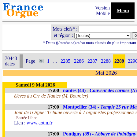
Version
Menu
Mobile
Mots clefs* :
et région :
* Dates (j/mm/aaaa) et/ou mots classés du plus importan
70443
Page
1
...
2285
2286
2287
2288
2289
229
dates
Mai 2026
Samedi 9 Mai 2026
17:00
nantes (44) -
Couvent des carmes (Nd
élèves du Crr de Nantes (M. Bourcier)
17:00
Montpellier (34) -
Temple 25 rue Ma
Jour de l'Orgue: Tribune ouverte à 7 organistes professionnels 
- Entrée Libre
Lien :
www.aotm.fr
17:00
Pontigny (89) -
Abbaye de Pointigny