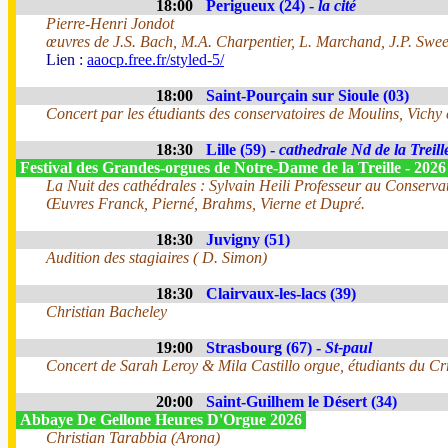
18:00
Perigueux (24) -
la cité
Pierre-Henri Jondot
œuvres de J.S. Bach, M.A. Charpentier, L. Marchand, J.P. Swe
Lien :
aaocp.free.fr/styled-5/
18:00
Saint-Pourçain sur Sioule (03)
Concert par les étudiants des conservatoires de Moulins, Vichy
18:30
Lille (59) -
cathedrale Nd de la Treill
Festival des Grandes-orgues de Notre-Dame de la Treille - 202
La Nuit des cathédrales : Sylvain Heili Professeur au Conservato
Œuvres Franck, Pierné, Brahms, Vierne et Dupré.
18:30
Juvigny (51)
Audition des stagiaires ( D. Simon)
18:30
Clairvaux-les-lacs (39)
Christian Bacheley
19:00
Strasbourg (67) -
St-paul
Concert de Sarah Leroy & Mila Castillo orgue, étudiants du Cr
20:00
Saint-Guilhem le Désert (34)
Abbaye De Gellone Heures D'Orgue 2026
Christian Tarabbia (Arona)