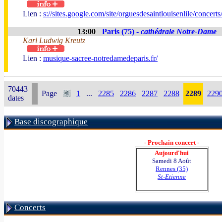
Lien :
s://sites.google.com/site/orguesdesaintlouisenlile/concer
13:00
Paris (75) -
cathédrale Notre-Dame
Karl Ludwig Kreutz
Lien :
musique-sacree-notredamedeparis.fr/
70443
Page
1
...
2285
2286
2287
2288
2289
229
dates
Base discographique
- Prochain concert -
Aujourd'hui
Samedi 8 Août
Rennes (35)
St-Etienne
Concerts