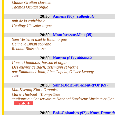
Maude Gratton clavecin
Thomas Ospital orgue
20:30
Amiens (80) -
cathédrale
nuit de la cathédrale
Geoffrey Chesnier orgue
20:30
Montfort-sur-Meu (35)
Sam Verlen et axel le Bihan orgue
Celine le Bihan soprano
Renaud Blaise basse
20:30
Nantua (01) -
abbatiale
Concert hautbois, basson et orgue
Des œuvres de Bach, Telemann et Vierne
par Emmanuel Joan, Line Capelli, Olivier Leguay.
- 20€
20:30
Saint-Didier-au-Mont-d'Or (69)
Min-Kyeong Kim - Organiste
Marie Thiebaut - Trompettiste
etudiants au Conservatoire National Supérieur Musique et Da
20:30
Bois-Colombes (92) -
Notre-Dame d