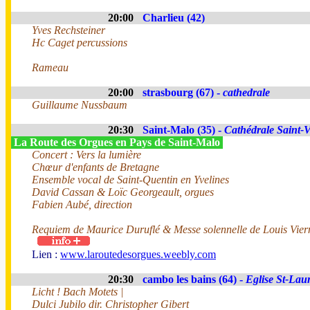
20:00
Charlieu (42)
Yves Rechsteiner
Hc Caget percussions
Rameau
20:00
strasbourg (67) -
cathedrale
Guillaume Nussbaum
20:30
Saint-Malo (35) -
Cathédrale Saint-V
La Route des Orgues en Pays de Saint-Malo
Concert : Vers la lumière
Chœur d'enfants de Bretagne
Ensemble vocal de Saint-Quentin en Yvelines
David Cassan & Loïc Georgeault, orgues
Fabien Aubé, direction
Requiem de Maurice Duruflé & Messe solennelle de Louis Vier
Lien :
www.laroutedesorgues.weebly.com
20:30
cambo les bains (64) -
Eglise St-Lau
Licht ! Bach Motets |
Dulci Jubilo dir. Christopher Gibert