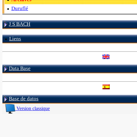
Duruflé
J S BACH
Liens
Data Base
Base de datos
Version classique