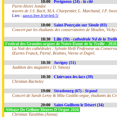
18:00
Perigueux (24) -
la cité
Pierre-Henri Jondot
œuvres de J.S. Bach, M.A. Charpentier, L. Marchand, J.P. Swe
Lien :
aaocp.free.fr/styled-5/
18:00
Saint-Pourçain sur Sioule (03)
Concert par les étudiants des conservatoires de Moulins, Vichy
18:30
Lille (59) -
cathedrale Nd de la Treill
Festival des Grandes-orgues de Notre-Dame de la Treille - 202
La Nuit des cathédrales : Sylvain Heili Professeur au Conservato
Œuvres Franck, Pierné, Brahms, Vierne et Dupré.
18:30
Juvigny (51)
Audition des stagiaires ( D. Simon)
18:30
Clairvaux-les-lacs (39)
Christian Bacheley
19:00
Strasbourg (67) -
St-paul
Concert de Sarah Leroy & Mila Castillo orgue, étudiants du Cr
20:00
Saint-Guilhem le Désert (34)
Abbaye De Gellone Heures D'Orgue 2026
Christian Tarabbia (Arona)