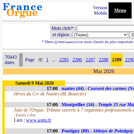
Version
Menu
Mobile
Mots clefs* :
et région :
* Dates (j/mm/aaaa) et/ou mots classés du plus importan
70443
Page
1
...
2285
2286
2287
2288
2289
229
dates
Mai 2026
Samedi 9 Mai 2026
17:00
nantes (44) -
Couvent des carmes (Nd
élèves du Crr de Nantes (M. Bourcier)
17:00
Montpellier (34) -
Temple 25 rue Ma
Jour de l'Orgue: Tribune ouverte à 7 organistes professionnels 
- Entrée Libre
Lien :
www.aotm.fr
17:00
Pontigny (89) -
Abbaye de Pointigny