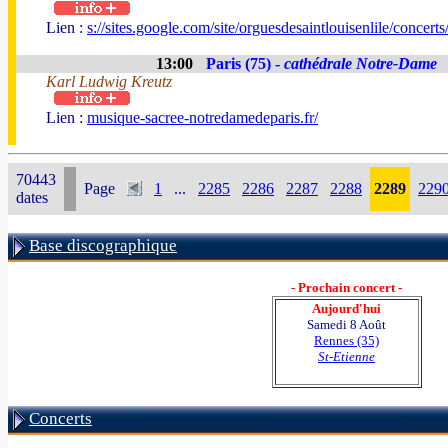
Lien :
s://sites.google.com/site/orguesdesaintlouisenlile/concer
13:00
Paris (75) -
cathédrale Notre-Dame
Karl Ludwig Kreutz
Lien :
musique-sacree-notredamedeparis.fr/
70443
Page
1
...
2285
2286
2287
2288
2289
229
dates
Base discographique
- Prochain concert -
Aujourd'hui
Samedi 8 Août
Rennes (35)
St-Etienne
Concerts