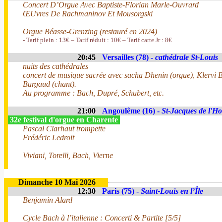
Concert D’Orgue Avec Baptiste-Florian Marle-Ouvrard
ŒUvres De Rachmaninov Et Mousorgski
Orgue Béasse-Grenzing (restauré en 2024)
- Tarif plein : 13€ – Tarif réduit : 10€ – Tarif carte Jr : 8€
20:45
Versailles (78) -
cathédrale St-Louis
nuits des cathédrales
concert de musique sacrée avec sacha Dhenin (orgue), Klervi Bo
Burgaud (chant).
Au programme : Bach, Dupré, Schubert, etc.
21:00
Angoulême (16) -
St-Jacques de l'
32e festival d'orgue en Charente
Pascal Clarhaut trompette
Frédéric Ledroit
Viviani, Torelli, Bach, Vierne
Dimanche 10 Mai 2026
12:30
Paris (75) -
Saint-Louis en l’Île
Benjamin Alard
Cycle Bach à l’italienne : Concerti & Partite [5/5]