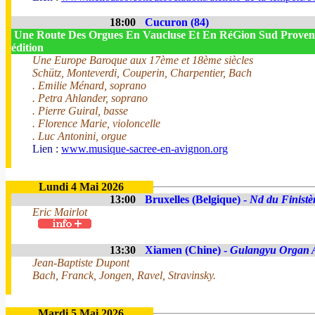
18:00
Cucuron (84)
Une Route Des Orgues En Vaucluse Et En RéGion Sud Proven
édition
Une Europe Baroque aux 17ème et 18ème siècles
Schütz, Monteverdi, Couperin, Charpentier, Bach
. Emilie Ménard, soprano
. Petra Ahlander, soprano
. Pierre Guiral, basse
. Florence Marie, violoncelle
. Luc Antonini, orgue
Lien :
www.musique-sacree-en-avignon.org
Lundi 4 Mai 2026
13:00
Bruxelles (Belgique) -
Nd du Finistè
Eric Mairlot
13:30
Xiamen (Chine) -
Gulangyu Organ A
Jean-Baptiste Dupont
Bach, Franck, Jongen, Ravel, Stravinsky.
Mardi 5 Mai 2026