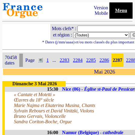
Version
Menu
Mobile
Mots clefs* :
et région :
* Dates (j/mm/aaaa) et/ou mots classés du plus importan
70458
Page
1
...
2283
2284
2285
2286
2287
228
dates
Mai 2026
Dimanche 3 Mai 2026
15:30
Nice (06) -
Église st-Paul de Pessicar
« Cantate et Motetti »
Œuvres du 18° siècle
Marie Najma et Ekaterina Musina, Chants
Sylvain Rebours et David Vinitzki, Violons
Bruno Gervais, Violoncelle
Sandra Coriton-Boche, Orgue
16:00
Namur (Belgique) -
cathedrale