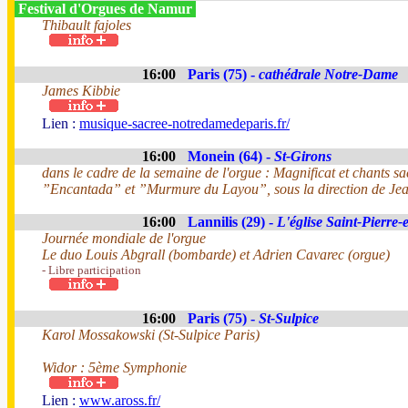
Festival d'Orgues de Namur
Thibault fajoles
16:00
Paris (75) -
cathédrale Notre-Dame
James Kibbie
Lien :
musique-sacree-notredamedeparis.fr/
16:00
Monein (64) -
St-Girons
dans le cadre de la semaine de l'orgue : Magnificat et chants
”Encantada” et ”Murmure du Layou”, sous la direction de Je
16:00
Lannilis (29) -
L'église Saint-Pierre-
Journée mondiale de l'orgue
Le duo Louis Abgrall (bombarde) et Adrien Cavarec (orgue)
- Libre participation
16:00
Paris (75) -
St-Sulpice
Karol Mossakowski (St-Sulpice Paris)
Widor : 5ème Symphonie
Lien :
www.aross.fr/