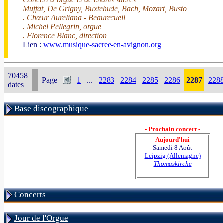
Muffat, De Grigny, Buxtehude, Bach, Mozart, Busto
. Chœur Aureliana - Beaurecueil
. Michel Pellegrin, orgue
. Florence Blanc, direction
Lien :
www.musique-sacree-en-avignon.org
70458
Page
1
...
2283
2284
2285
2286
2287
228
dates
Base discographique
- Prochain concert -
Aujourd'hui
Samedi 8 Août
Leipzig (Allemagne)
Thomaskirche
Concerts
Jour de l'Orgue