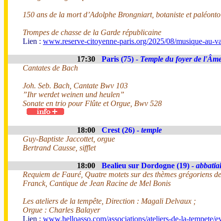
150 ans de la mort d’Adolphe Brongniart, botaniste et paléont
Trompes de chasse de la Garde républicaine
Lien :
www.reserve-citoyenne-paris.org/2025/08/musique-au-va
17:30
Paris (75) -
Temple du foyer de l'Âm
Cantates de Bach
Joh. Seb. Bach, Cantate Bwv 103
”Ihr werdet weinen und heulen”
Sonate en trio pour Flûte et Orgue, Bwv 528
18:00
Crest (26) -
temple
Guy-Baptiste Jaccottet, orgue
Bertrand Causse, sifflet
18:00
Bealieu sur Dordogne (19) -
abbatia
Requiem de Fauré, Quatre motets sur des thèmes grégoriens d
Franck, Cantique de Jean Racine de Mel Bonis
Les ateliers de la tempête, Direction : Magali Delvaux ;
Orgue : Charles Balayer
Lien :
www.helloasso.com/associations/ateliers-de-la-tempete/