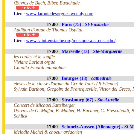
Œuvres de Bach, Biber, Buxtehude.
Lien :
www.laroutedesorgues.weebly.com
17:00
Paris (75) -
St-Eustache
Audition d'orgue de Thomas Ospital
Lien :
www.saint-eustache.org/musique-a-st-eustache/
17:00
Marseille (13) -
Ste-Marguerite
les cordes et le souffle
Viviane Loriaut orgue
Camilla Finardi mandoline
17:00
Bourges (18) -
cathedrale
eleves de la classe d'orgue du Crr de Tours (Jl Etienne)
Sylvain Barthon, Gregoire de Francqueville, Victor del Greco
17:00
Strasbourg (67) -
Ste-Aurélie
Concert de Michael Sattelberger
Œuvres de G. Muffat, B. Mather, H. Buchner, G. Frescobaldi, 
Schlick
17:00
Schmelz-Aussen (Allemagne) -
St-M
Melodie Michel & choeur grégorien