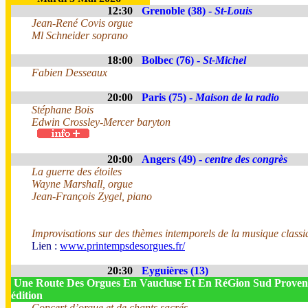
12:30
Grenoble (38) -
St-Louis
Jean-René Covis orgue
Ml Schneider soprano
18:00
Bolbec (76) -
St-Michel
Fabien Desseaux
20:00
Paris (75) -
Maison de la radio
Stéphane Bois
Edwin Crossley-Mercer baryton
20:00
Angers (49) -
centre des congrès
La guerre des étoiles
Wayne Marshall, orgue
Jean-François Zygel, piano
Improvisations sur des thèmes intemporels de la musique classi
Lien :
www.printempsdesorgues.fr/
20:30
Eyguières (13)
Une Route Des Orgues En Vaucluse Et En RéGion Sud Proven
édition
Concert d’orgue et de chants sacrés