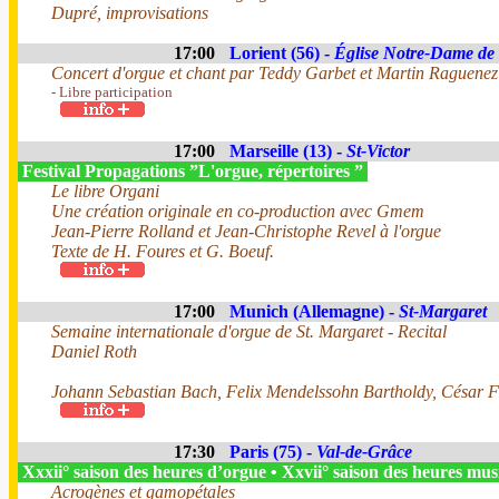
Dupré, improvisations
17:00
Lorient (56) -
Église Notre-Dame de
Concert d'orgue et chant par Teddy Garbet et Martin Raguenez
- Libre participation
17:00
Marseille (13) -
St-Victor
Festival Propagations ”L'orgue, répertoires ”
Le libre Organi
Une création originale en co-production avec Gmem
Jean-Pierre Rolland et Jean-Christophe Revel à l'orgue
Texte de H. Foures et G. Boeuf.
17:00
Munich (Allemagne) -
St-Margaret
Semaine internationale d'orgue de St. Margaret - Recital
Daniel Roth
Johann Sebastian Bach, Felix Mendelssohn Bartholdy, César 
17:30
Paris (75) -
Val-de-Grâce
Xxxii° saison des heures d’orgue • Xxvii° saison des heures mus
Acrogènes et gamopétales