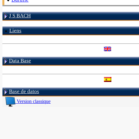
J S BACH
Liens
Data Base
Base de datos
Version classique