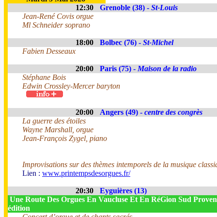
12:30
Grenoble (38) -
St-Louis
Jean-René Covis orgue
Ml Schneider soprano
18:00
Bolbec (76) -
St-Michel
Fabien Desseaux
20:00
Paris (75) -
Maison de la radio
Stéphane Bois
Edwin Crossley-Mercer baryton
20:00
Angers (49) -
centre des congrès
La guerre des étoiles
Wayne Marshall, orgue
Jean-François Zygel, piano
Improvisations sur des thèmes intemporels de la musique classi
Lien :
www.printempsdesorgues.fr/
20:30
Eyguières (13)
Une Route Des Orgues En Vaucluse Et En RéGion Sud Proven
édition
Concert d’orgue et de chants sacrés