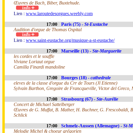
Œuvres de Bach, Biber, Buxtehude.
Lien :
www.laroutedesorgues.weebly.com
17:00
Paris (75) -
St-Eustache
Audition d'orgue de Thomas Ospital
Lien :
www.saint-eustache.org/musique-a-st-eustache/
17:00
Marseille (13) -
Ste-Marguerite
les cordes et le souffle
Viviane Loriaut orgue
Camilla Finardi mandoline
17:00
Bourges (18) -
cathedrale
eleves de la classe d'orgue du Crr de Tours (Jl Etienne)
Sylvain Barthon, Gregoire de Francqueville, Victor del Greco
17:00
Strasbourg (67) -
Ste-Aurélie
Concert de Michael Sattelberger
Œuvres de G. Muffat, B. Mather, H. Buchner, G. Frescobaldi, 
Schlick
17:00
Schmelz-Aussen (Allemagne) -
St-M
Melodie Michel & choeur grégorien