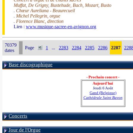
Muffat, De Grigny, Buxtehude, Bach, Mozart, Busto
. Chœur Aureliana - Beaurecueil
. Michel Pellegrin, orgue
. Florence Blanc, direction
Lien :
www.musique-sacree-en-avignon.org
70379
Page
1
...
2283
2284
2285
2286
2287
228
dates
Base discographique
- Prochain concert -
Aujourd'hui
Jeudi 6 Août
Gand (Belgique)
Cathédrale Saint Bavon
Concerts
Jour de l'Orgue