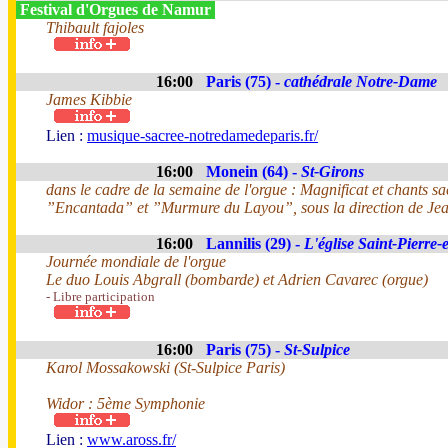
Festival d'Orgues de Namur
Thibault fajoles
16:00
Paris (75) -
cathédrale Notre-Dame
James Kibbie
Lien :
musique-sacree-notredamedeparis.fr/
16:00
Monein (64) -
St-Girons
dans le cadre de la semaine de l'orgue : Magnificat et chants
”Encantada” et ”Murmure du Layou”, sous la direction de Je
16:00
Lannilis (29) -
L'église Saint-Pierre-
Journée mondiale de l'orgue
Le duo Louis Abgrall (bombarde) et Adrien Cavarec (orgue)
- Libre participation
16:00
Paris (75) -
St-Sulpice
Karol Mossakowski (St-Sulpice Paris)
Widor : 5ème Symphonie
Lien :
www.aross.fr/