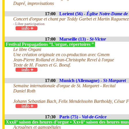
Dupré, improvisations
17:00
Lorient (56) -
Église Notre-Dame de
Concert d'orgue et chant par Teddy Garbet et Martin Raguenez
- Libre participation
17:00
Marseille (13) -
St-Victor
Festival Propagations ”L'orgue, répertoires ”
Le libre Organi
Une création originale en co-production avec Gmem
Jean-Pierre Rolland et Jean-Christophe Revel à l'orgue
Texte de H. Foures et G. Boeuf.
17:00
Munich (Allemagne) -
St-Margaret
Semaine internationale d'orgue de St. Margaret - Recital
Daniel Roth
Johann Sebastian Bach, Felix Mendelssohn Bartholdy, César 
17:30
Paris (75) -
Val-de-Grâce
Xxxii° saison des heures d’orgue • Xxvii° saison des heures mus
Acrogènes et gamopétales