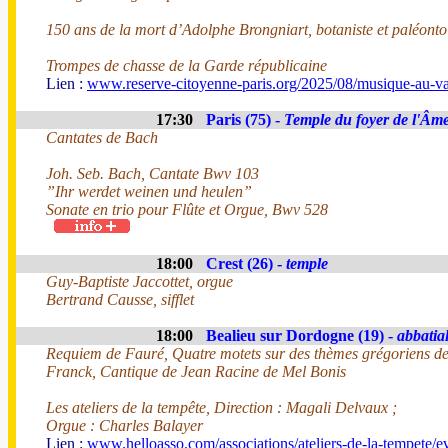
150 ans de la mort d’Adolphe Brongniart, botaniste et paléont
Trompes de chasse de la Garde républicaine
Lien :
www.reserve-citoyenne-paris.org/2025/08/musique-au-va
17:30
Paris (75) -
Temple du foyer de l'Âm
Cantates de Bach
Joh. Seb. Bach, Cantate Bwv 103
”Ihr werdet weinen und heulen”
Sonate en trio pour Flûte et Orgue, Bwv 528
18:00
Crest (26) -
temple
Guy-Baptiste Jaccottet, orgue
Bertrand Causse, sifflet
18:00
Bealieu sur Dordogne (19) -
abbatia
Requiem de Fauré, Quatre motets sur des thèmes grégoriens d
Franck, Cantique de Jean Racine de Mel Bonis
Les ateliers de la tempête, Direction : Magali Delvaux ;
Orgue : Charles Balayer
Lien :
www.helloasso.com/associations/ateliers-de-la-tempete/