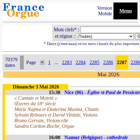
Version
Menu
Mobile
Mots clefs* :
et région :
* Dates (j/mm/aaaa) et/ou mots classés du plus importan
70379
Page
1
...
2283
2284
2285
2286
2287
228
dates
Mai 2026
Dimanche 3 Mai 2026
15:30
Nice (06) -
Église st-Paul de Pessicar
« Cantate et Motetti »
Œuvres du 18° siècle
Marie Najma et Ekaterina Musina, Chants
Sylvain Rebours et David Vinitzki, Violons
Bruno Gervais, Violoncelle
Sandra Coriton-Boche, Orgue
16:00
Namur (Belgique) -
cathedrale