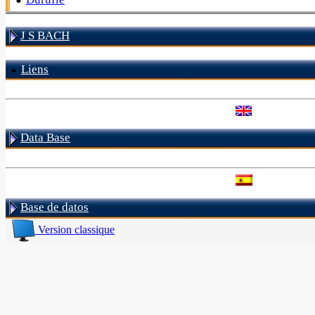
J S BACH
Liens
Data Base
Base de datos
Version classique