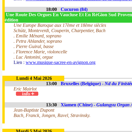
18:00
Cucuron (84)
Une Route Des Orgues En Vaucluse Et En RéGion Sud Proven
édition
Une Europe Baroque aux 17ème et 18ème siècles
Schütz, Monteverdi, Couperin, Charpentier, Bach
. Emilie Ménard, soprano
. Petra Ahlander, soprano
. Pierre Guiral, basse
. Florence Marie, violoncelle
. Luc Antonini, orgue
Lien :
www.musique-sacree-en-avignon.org
Lundi 4 Mai 2026
13:00
Bruxelles (Belgique) -
Nd du Finistè
Eric Mairlot
13:30
Xiamen (Chine) -
Gulangyu Organ A
Jean-Baptiste Dupont
Bach, Franck, Jongen, Ravel, Stravinsky.
Mardi 5 Mai 2026