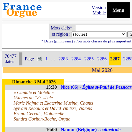
Version
Menu
Mobile
Mots clefs* :
et région :
* Dates (j/mm/aaaa) et/ou mots classés du plus importan
70477
Page
1
...
2283
2284
2285
2286
2287
228
dates
Mai 2026
Dimanche 3 Mai 2026
15:30
Nice (06) -
Église st-Paul de Pessicar
« Cantate et Motetti »
Œuvres du 18° siècle
Marie Najma et Ekaterina Musina, Chants
Sylvain Rebours et David Vinitzki, Violons
Bruno Gervais, Violoncelle
Sandra Coriton-Boche, Orgue
16:00
Namur (Belgique) -
cathedrale