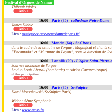
Festival d'Orgues de Namur
Thibault fajoles
16:00
Paris (75) -
cathédrale Notre-Dame
James Kibbie
Lien :
musique-sacree-notredamedeparis.fr/
16:00
Monein (64) -
St-Girons
dans le cadre de la semaine de l'orgue : Magnificat et chants
”Encantada” et ”Murmure du Layou”, sous la direction de Je
16:00
Lannilis (29) -
L'église Saint-Pierre-
Journée mondiale de l'orgue
Le duo Louis Abgrall (bombarde) et Adrien Cavarec (orgue)
- Libre participation
16:00
Paris (75) -
St-Sulpice
Karol Mossakowski (St-Sulpice Paris)
Widor : 5ème Symphonie
Lien :
www.aross.fr/