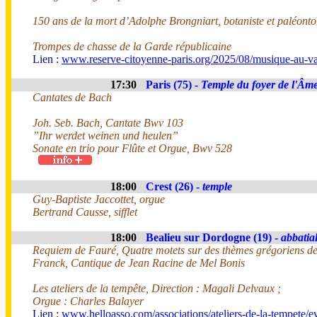
150 ans de la mort d’Adolphe Brongniart, botaniste et paléont
Trompes de chasse de la Garde républicaine
Lien :
www.reserve-citoyenne-paris.org/2025/08/musique-au-va
17:30
Paris (75) -
Temple du foyer de l'Âm
Cantates de Bach
Joh. Seb. Bach, Cantate Bwv 103
”Ihr werdet weinen und heulen”
Sonate en trio pour Flûte et Orgue, Bwv 528
18:00
Crest (26) -
temple
Guy-Baptiste Jaccottet, orgue
Bertrand Causse, sifflet
18:00
Bealieu sur Dordogne (19) -
abbatia
Requiem de Fauré, Quatre motets sur des thèmes grégoriens d
Franck, Cantique de Jean Racine de Mel Bonis
Les ateliers de la tempête, Direction : Magali Delvaux ;
Orgue : Charles Balayer
Lien :
www.helloasso.com/associations/ateliers-de-la-tempete/