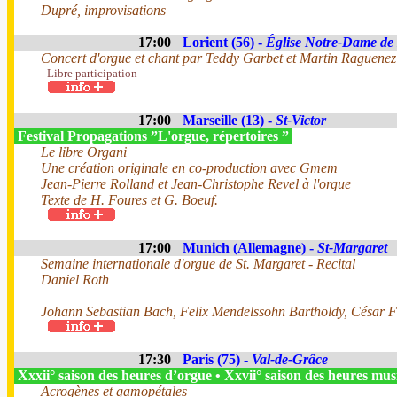
Dupré, improvisations
17:00
Lorient (56) -
Église Notre-Dame de
Concert d'orgue et chant par Teddy Garbet et Martin Raguenez
- Libre participation
17:00
Marseille (13) -
St-Victor
Festival Propagations ”L'orgue, répertoires ”
Le libre Organi
Une création originale en co-production avec Gmem
Jean-Pierre Rolland et Jean-Christophe Revel à l'orgue
Texte de H. Foures et G. Boeuf.
17:00
Munich (Allemagne) -
St-Margaret
Semaine internationale d'orgue de St. Margaret - Recital
Daniel Roth
Johann Sebastian Bach, Felix Mendelssohn Bartholdy, César 
17:30
Paris (75) -
Val-de-Grâce
Xxxii° saison des heures d’orgue • Xxvii° saison des heures mus
Acrogènes et gamopétales