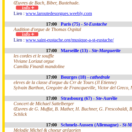
Œuvres de Bach, Biber, Buxtehude.
Lien :
www.laroutedesorgues.weebly.com
17:00
Paris (75) -
St-Eustache
Audition d'orgue de Thomas Ospital
Lien :
www.saint-eustache.org/musique-a-st-eustache/
17:00
Marseille (13) -
Ste-Marguerite
les cordes et le souffle
Viviane Loriaut orgue
Camilla Finardi mandoline
17:00
Bourges (18) -
cathedrale
eleves de la classe d'orgue du Crr de Tours (Jl Etienne)
Sylvain Barthon, Gregoire de Francqueville, Victor del Greco
17:00
Strasbourg (67) -
Ste-Aurélie
Concert de Michael Sattelberger
Œuvres de G. Muffat, B. Mather, H. Buchner, G. Frescobaldi, 
Schlick
17:00
Schmelz-Aussen (Allemagne) -
St-M
Melodie Michel & choeur grégorien