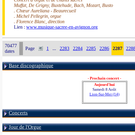
Muffat, De Grigny, Buxtehude, Bach, Mozart, Busto
. Chœur Aureliana - Beaurecueil
. Michel Pellegrin, orgue
. Florence Blanc, direction
Lien :
www.musique-sacree-en-avignon.org
70477
Page
1
...
2283
2284
2285
2286
2287
228
dates
Base discographique
- Prochain concert -
Aujourd'hui
Samedi 8 Août
Lion-Sur-Mer (14)
Concerts
Jour de l'Orgue