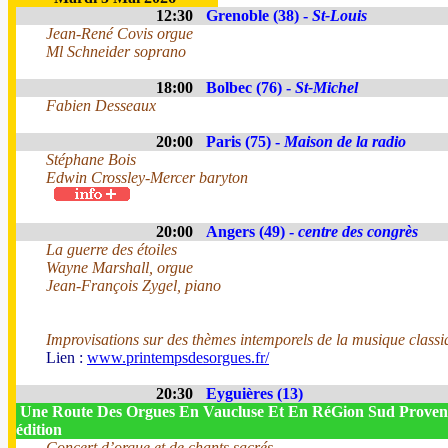
12:30
Grenoble (38) -
St-Louis
Jean-René Covis orgue
Ml Schneider soprano
18:00
Bolbec (76) -
St-Michel
Fabien Desseaux
20:00
Paris (75) -
Maison de la radio
Stéphane Bois
Edwin Crossley-Mercer baryton
20:00
Angers (49) -
centre des congrès
La guerre des étoiles
Wayne Marshall, orgue
Jean-François Zygel, piano
Improvisations sur des thèmes intemporels de la musique classi
Lien :
www.printempsdesorgues.fr/
20:30
Eyguières (13)
Une Route Des Orgues En Vaucluse Et En RéGion Sud Proven
édition
Concert d’orgue et de chants sacrés