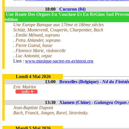
18:00
Cucuron (84)
Une Route Des Orgues En Vaucluse Et En RéGion Sud Proven
édition
Une Europe Baroque aux 17ème et 18ème siècles
Schütz, Monteverdi, Couperin, Charpentier, Bach
. Emilie Ménard, soprano
. Petra Ahlander, soprano
. Pierre Guiral, basse
. Florence Marie, violoncelle
. Luc Antonini, orgue
Lien :
www.musique-sacree-en-avignon.org
Lundi 4 Mai 2026
13:00
Bruxelles (Belgique) -
Nd du Finistè
Eric Mairlot
13:30
Xiamen (Chine) -
Gulangyu Organ A
Jean-Baptiste Dupont
Bach, Franck, Jongen, Ravel, Stravinsky.
Mardi 5 Mai 2026