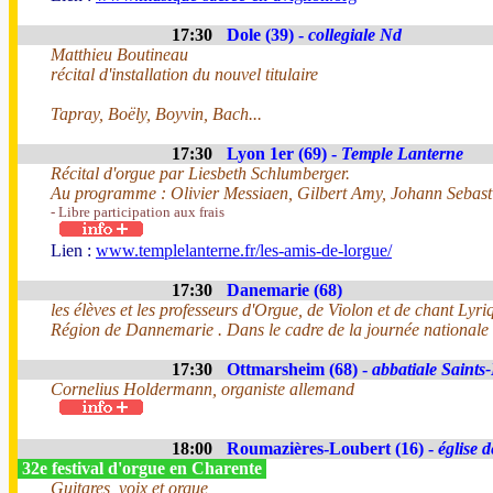
17:30
Dole (39) -
collegiale Nd
Matthieu Boutineau
récital d'installation du nouvel titulaire
Tapray, Boëly, Boyvin, Bach...
17:30
Lyon 1er (69) -
Temple Lanterne
Récital d'orgue par Liesbeth Schlumberger.
Au programme : Olivier Messiaen, Gilbert Amy, Johann Sebas
- Libre participation aux frais
Lien :
www.templelanterne.fr/les-amis-de-lorgue/
17:30
Danemarie (68)
les élèves et les professeurs d'Orgue, de Violon et de chant Lyr
Région de Dannemarie . Dans le cadre de la journée nationale 
17:30
Ottmarsheim (68) -
abbatiale Saints-
Cornelius Holdermann, organiste allemand
18:00
Roumazières-Loubert (16) -
église 
32e festival d'orgue en Charente
Guitares, voix et orgue