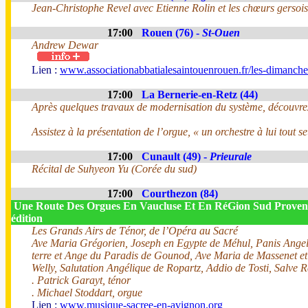
Jean-Christophe Revel avec Etienne Rolin et les chœurs gersois
17:00
Rouen (76) -
St-Ouen
Andrew Dewar
Lien :
www.associationabbatialesaintouenrouen.fr/les-dimanches
17:00
La Bernerie-en-Retz (44)
Après quelques travaux de modernisation du système, découvrez
Assistez à la présentation de l’orgue, « un orchestre à lui tout se
17:00
Cunault (49) -
Prieurale
Récital de Suhyeon Yu (Corée du sud)
17:00
Courthezon (84)
Une Route Des Orgues En Vaucluse Et En RéGion Sud Proven
édition
Les Grands Airs de Ténor, de l’Opéra au Sacré
Ave Maria Grégorien, Joseph en Egypte de Méhul, Panis Angelic
terre et Ange du Paradis de Gounod, Ave Maria de Massenet et 
Welly, Salutation Angélique de Ropartz, Addio de Tosti, Salve 
. Patrick Garayt, ténor
. Michael Stoddart, orgue
Lien :
www.musique-sacree-en-avignon.org