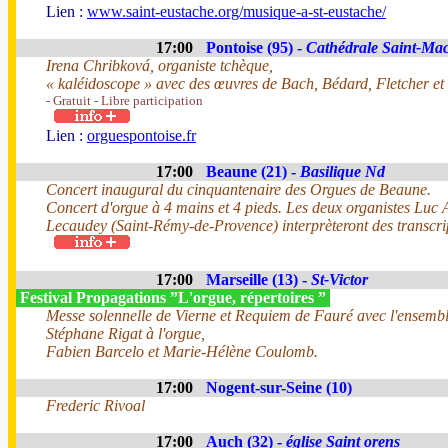
Lien :
www.saint-eustache.org/musique-a-st-eustache/
17:00
Pontoise (95) -
Cathédrale Saint-Ma
Irena Chribková, organiste tchèque,
« kaléidoscope » avec des œuvres de Bach, Bédard, Fletcher et
- Gratuit - Libre participation
Lien :
orguespontoise.fr
17:00
Beaune (21) -
Basilique Nd
Concert inaugural du cinquantenaire des Orgues de Beaune.
Concert d'orgue à 4 mains et 4 pieds. Les deux organistes Luc 
Lecaudey (Saint-Rémy-de-Provence) interprèteront des transcr
17:00
Marseille (13) -
St-Victor
Festival Propagations ”L'orgue, répertoires ”
Messe solennelle de Vierne et Requiem de Fauré avec l'ensemb
Stéphane Rigat à l'orgue,
Fabien Barcelo et Marie-Hélène Coulomb.
17:00
Nogent-sur-Seine (10)
Frederic Rivoal
17:00
Auch (32) -
église Saint orens