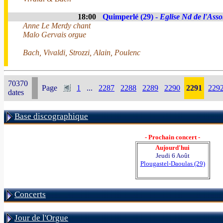
18:00
Quimperlé (29) -
Eglise Nd de l'Ass
Anne Le Merdy chant
Malo Gervais orgue
Bach, Vivaldi, Strozzi, Alain, Poulenc
70370
Page
1
...
2287
2288
2289
2290
2291
229
dates
Base discographique
- Prochain concert -
Aujourd'hui
Jeudi 6 Août
Plougastel-Daoulas (29)
Concerts
Jour de l'Orgue