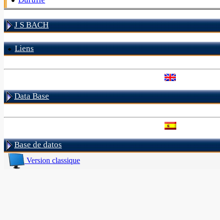
J S BACH
Liens
Data Base
Base de datos
Version classique