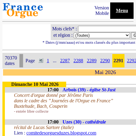
Version
Menu
Mobile
Mots clefs* :
et région :
* Dates (j/mm/aaaa) et/ou mots classés du plus importan
70370
Page
1
...
2287
2288
2289
2290
2291
229
dates
Mai 2026
Dimanche 10 Mai 2026
17:00
Arbois (39) -
église St-Just
Concert d'orgue donné par Jérôme Paris
dans le cadre des ”Journées de l'Orgue en France”
Buxtehude, Bach, Couperin
- entrée libre collecte
17:00
Uzes (30) -
cathédrale
récital de Lucas Sartore (italie)
Lien :
comitedesorguesduzes.blogspot.com