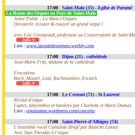
17:00
Saint-Malo (35) -
Eglise de Paramé
La Route des Orgues en Pays de Saint-Malo
Jeune Public : La Malo z'Orgues
Découvrir, écouter & essayer un grand orgue !
avec Loïc Georgeault, professeur au Conservatoire de Saint-Ma
Lien :
www.laroutedesorgues.weebly.com
17:00
Dijon (21) -
cathédrale
Jean-Marie Fritz, titulaire de la cathédrale
Evocations
Bach, Mozart, Liszt, Rachmaninov, Escaich
17:00
Le Creusot (71) -
St-Laurent
Récital d’orgue
Lignes, labyrinthes et lumières par Charlotte et Marie Dumas.
Lien :
orguissimo.wordpress.com/concerts/
17:00
Saint-Pierre-d’Albigny (74)
L’ensemble vocal Cantabile dirigé par Blanche Latour.
Avec Stan Theodas à l’orgue