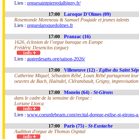
Lien :
orguesaintpierredalbigny.fr/
17:00
Laroque D'Olmes (09)
Rosemonde Moreneau & Samuel Poujade et jeunes talents
Lien :
orgueslaroquedolmes.fr
17:00
Pranzac (16)
1626, éclosion de l’orgue baroque en Europe
Frédéric Desenclos (orgue)
Lien :
augredesarts.org/saison-2026/
17:00
Villeneuve (12) -
Eglise du Saint Sép
Catherine Miquel, Sébastien Rébé, Louis Rébé partageront leur
oeuvres de Bach, Haëndel, Clérambault, Grigny, improvisation 
17:00
Monein (64) -
St-Girons
dans le cadre de la semaine de l'orgue :
Loriane Llorca
Lien :
www.coeurdebearn.com/recital-dorgue-eglise-st-girons-
17:00
Paris (75) -
St-Eustache
Audition d'orgue de Thomas Ospital