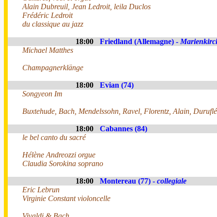
Alain Dubreuil, Jean Ledroit, leila Duclos
Frédéric Ledroit
du classique au jazz
18:00
Friedland (Allemagne) -
Marienkirc
Michael Matthes
Champagnerklänge
18:00
Evian (74)
Songyeon Im
Buxtehude, Bach, Mendelssohn, Ravel, Florentz, Alain, Duruflé
18:00
Cabannes (84)
le bel canto du sacré
Hélène Andreozzi orgue
Claudia Sorokina soprano
18:00
Montereau (77) -
collegiale
Eric Lebrun
Virginie Constant violoncelle
Vivaldi & Bach