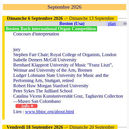
Septembre 2026
Dimanche 6 Septembre 2026
-> Dimanche 13 Septembre
Boston (Usa)
plan
(5)
Boston Bach international Organ Competition
Concours d'interpretation
jury
Stephen Farr Chair; Royal College of Organists, London
Isabelle Demers McGill University
Bernhard Klapprott University of Music ”Franz Liszt”,
Weimar and University of the Arts, Bremen
Ludger Lohmann State University for Music and the
Performing Arts, Stuttgart, retired
Robert Huw Morgan Stanford University
Peter Sykes The Juilliard School
Catalina Vicens Kunstuniversität Graz, Tagliavini Collection
—Museo San Colombano
Lien :
www.bbioc.org/about.html
Vendredi 18 Septembre 2026
-> Dimanche 20 Septembre