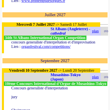
Lien :
www.printempsdesorgues.fr
Juillet 2027
Mercredi 7 Juillet 2027
-> Samedi 17 Juillet
St Albans (Angleterre) -
plan
(12)
cathedral
34th St Albans International Organ Competition
concours generaliste d'interprétation et d'improvisation
Lien :
organfestival.com/competitions/
Septembre 2027
Vendredi 10 Septembre 2027
-> Lundi 20 Septembre
Musashino-Tokyo
plan
(13)
(Japon)
10ème Concours International d’Orgue de Musashino-Tokyo
Concours generaliste d'interpretation
jury