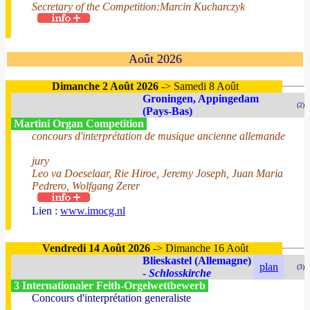
Secretary of the Competition:Marcin Kucharczyk
Août 2026
Dimanche 2 Août 2026
-> Samedi 8 Août
Groningen, Appingedam
(2)
(Pays-Bas)
Martini Organ Competition
concours d'interprétation de musique ancienne allemande
jury
Leo va Doeselaar, Rie Hiroe, Jeremy Joseph, Juan Maria
Pedrero, Wolfgang Zerer
Lien :
www.imocg.nl
Vendredi 14 Août 2026
-> Dimanche 16 Août
Blieskastel (Allemagne)
plan
(3)
-
Schlosskirche
3 Internationaler Feith-Orgelwettbewerb
Concours d'interprétation generaliste