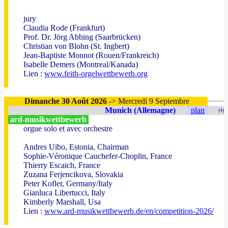
jury
Claudia Rode (Frankfurt)
Prof. Dr. Jörg Abbing (Saarbrücken)
Christian von Blohn (St. Ingbert)
Jean-Baptiste Monnot (Rouen/Frankreich)
Isabelle Demers (Montreal/Kanada)
Lien :
www.feith-orgelwettbewerb.org
Dimanche 30 Août 2026
-> Mercredi 9 Septembre
Munich (Allemagne)
plan
(4)
ard-musikwettbewerb
orgue solo et avec orchestre
Andres Uibo, Estonia, Chairman
Sophie-Véronique Cauchefer-Choplin, France
Thierry Escaich, France
Zuzana Ferjencikova, Slovakia
Peter Kofler, Germany/Italy
Gianluca Libertucci, Italy
Kimberly Marshall, Usa
Lien :
www.ard-musikwettbewerb.de/en/competition-2026/