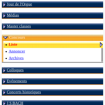
Jour de l'Orgue
Médias
Master classes
Concours
Liste
Annoncer
Archives
Colloques
Evénements
Concerts historiques
J S BACH