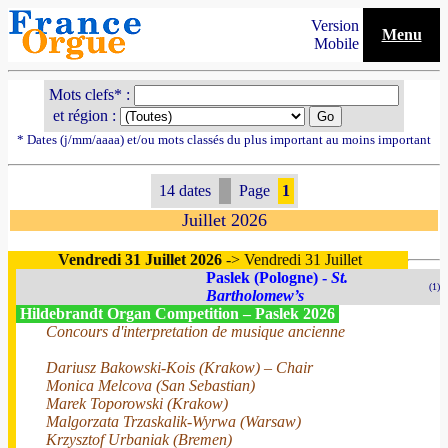
Version
Menu
Mobile
Mots clefs* :
et région :
* Dates (j/mm/aaaa) et/ou mots classés du plus important au moins important
14 dates
Page
1
Juillet 2026
Vendredi 31 Juillet 2026
-> Vendredi 31 Juillet
Paslek (Pologne) -
St.
(1)
Bartholomew’s
Hildebrandt Organ Competition – Paslek 2026
Concours d'interpretation de musique ancienne
Dariusz Bakowski-Kois (Krakow) – Chair
Monica Melcova (San Sebastian)
Marek Toporowski (Krakow)
Malgorzata Trzaskalik-Wyrwa (Warsaw)
Krzysztof Urbaniak (Bremen)