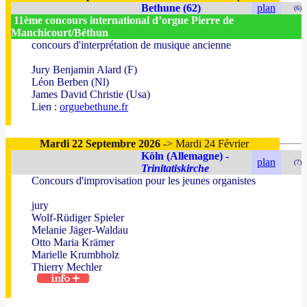
Bethune (62)
plan
(6)
11ème concours international d’orgue Pierre de
Manchicourt/Béthun
concours d'interprétation de musique ancienne
Jury Benjamin Alard (F)
Léon Berben (Nl)
James David Christie (Usa)
Lien :
orguebethune.fr
Mardi 22 Septembre 2026
-> Mardi 24 Février
Köln (Allemagne) -
plan
(7)
Trinitatiskirche
Concours d'improvisation pour les jeunes organistes
jury
Wolf-Rüdiger Spieler
Melanie Jäger-Waldau
Otto Maria Krämer
Marielle Krumbholz
Thierry Mechler