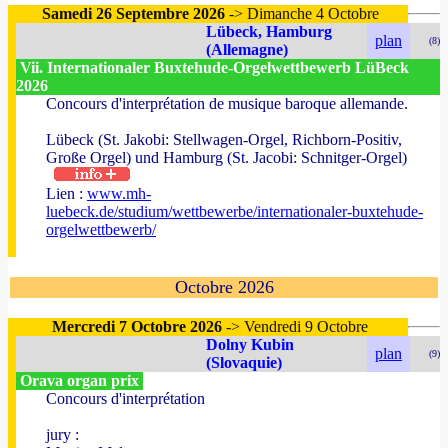
Samedi 26 Septembre 2026
-> Dimanche 4 Octobre
Lübeck, Hamburg
plan
(8)
(Allemagne)
Vii. Internationaler Buxtehude-Orgelwettbewerb LüBeck
2026
Concours d'interprétation de musique baroque allemande.
Lübeck (St. Jakobi: Stellwagen-Orgel, Richborn-Positiv,
Große Orgel) und Hamburg (St. Jacobi: Schnitger-Orgel)
Lien :
www.mh-
luebeck.de/studium/wettbewerbe/internationaler-buxtehude-
orgelwettbewerb/
Octobre 2026
Mercredi 7 Octobre 2026
-> Vendredi 9 Octobre
Dolny Kubin
plan
(9)
(Slovaquie)
Orava organ prix
Concours d'interprétation
jury :