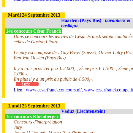
Mardi 24 Septembre 2013
Haarlem (Pays-Bas) -
bavonkerk &
basilique
14e concours César Franck
Dans ce concours les œuvres de César Franck seront combinée
celles de Gaston Litaize.
Le jury est composé de : Guy Bovet (Suisse), Olivier Latry (Fra
Ben Van Oosten (Pays Bas)
Il y a trois prix: 1er prix € 2.000,-, 2ème prix € 1.500,-, 3ème p
1.000,-.
En plus il y a un prix du public de € 500,-.
Lien :
www.cesarfranckconcours.nl/, www.cesarfranckcompetit
Lundi 23 Septembre 2013
Vaduz (Liechtenstein)
1er concours Rheinberger
Concours d'interprétation
Jury
James O'Donnell, Vorsitz (Großbritannien)