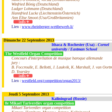
Winfried Bönig (Deutschland)
Ludger Lohmann (Deutschland)
Hannfried Lucke (Liechtenstein/Österreich)
Ann Elise Smoot (Usa/Großbritannien)
Lien :
www.rheinberger-wettbewerb.li/
Dimanche 22 Septembre 2013
Ithaca & Rochester (Usa) -
Cornel
university / Eastman School
The Westfield Organ Competition
Concours d'interprétation de musique baroque allemande
jury :
B. Foccroulle, E. Bellotti, J. Laukvik, K. Marshall, J. van Oort
D. Yearsley
Lien :
westfield.org/competition/organ2013/
Jeudi 5 Septembre 2013
Kaliningrad (Russie)
8e Mikael Tariverdiev organ competition
Mikael Tariverdiev organ competition