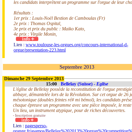
les candidats interprètent un programme sur l'orgue de leur cho
Résultats :
1er prix : Louis-Noël Bestion de Camboulas (Fr)
2e prix : Thomas Ospital,
3e prix et prix du public : Maiko Kato,
4e prix : Virgile Monin,
Lien :
www.toulouse-les-orgues.org/concours-international-d-
orgue/presentation-223.html
Septembre 2013
Dimanche 29 Septembre 2013
15:00
Bellelay (Suisse) -
Eglise
L'église de Bellelay possède la reconstitution de l'orgue prestigi
abbaye, démantelée lors de la Révolution. Sur cet orgue de 26 j
mésotonique (doubles feintes ré# mi bémol), les candidats prése
chaque épreuve un programme avec une pièce imposée, le reste
Un lieu, un instrument atypique, pour de riches découvertes.
- Inscription gratuite
Lien :
pagesperso-
orange.fr/asamos/Bellelay%202013%20organ%20competition