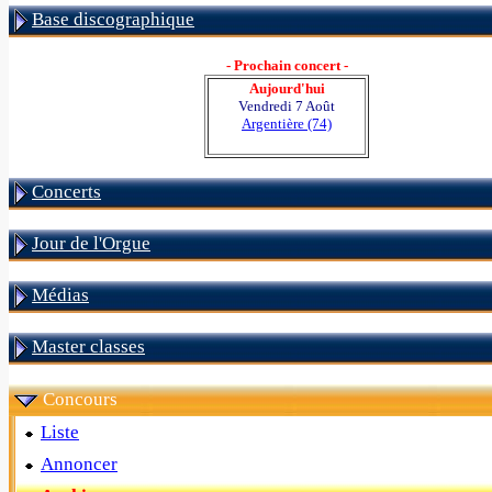
Base discographique
- Prochain concert -
Aujourd'hui
Vendredi 7 Août
Argentière (74)
Concerts
Jour de l'Orgue
Médias
Master classes
Concours
Liste
Annoncer