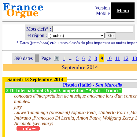
Version
Menu
Mobile
Mots clefs* :
et région :
* Dates (j/mm/aaaa) et/ou mots classés du plus important au moins impor
390 dates
Page
1
...
5
6
7
8
9
10
11
12
13
Septembre 2014
Samedi 13 Septembre 2014
Pistoia (Italie) -
San Marcello
3Th International Organ Competition “Agati – Tronci”
concours d'interprétation de musique ancienne lors d'un concer
minutes.
jury
Liuwe Tamminga (president) Alfonso Fedi, Umberto Forni ,Ma
Imbruno ,Francesco Di Lernia, Anton Pauw, Wolfgang Zere,r 
Ancillotti (secretary)