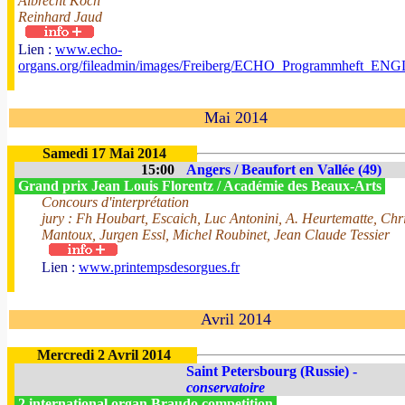
Albrecht Koch
Reinhard Jaud
Lien :
www.echo-
organs.org/fileadmin/images/Freiberg/ECHO_Programmheft_ENG
Mai 2014
Samedi 17 Mai 2014
15:00
Angers / Beaufort en Vallée (49)
Grand prix Jean Louis Florentz / Académie des Beaux-Arts
Concours d'interprétation
jury : Fh Houbart, Escaich, Luc Antonini, A. Heurtematte, Chr
Mantoux, Jurgen Essl, Michel Roubinet, Jean Claude Tessier
Lien :
www.printempsdesorgues.fr
Avril 2014
Mercredi 2 Avril 2014
Saint Petersbourg (Russie) -
conservatoire
2 international organ Braudo competition