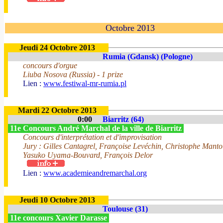
Octobre 2013
Jeudi 24 Octobre 2013
Rumia (Gdansk) (Pologne)
concours d'orgue
Liuba Nosova (Russia) - 1 prize
Lien :
www.festiwal-mr-rumia.pl
Mardi 22 Octobre 2013
0:00
Biarritz (64)
11e Concours André Marchal de la ville de Biarritz
Concours d'interprétation et d'improvisation
Jury : Gilles Cantagrel, Françoise Levéchin, Christophe Manto
Yasuko Uyama-Bouvard, François Delor
Lien :
www.academieandremarchal.org
Jeudi 10 Octobre 2013
Toulouse (31)
11e concours Xavier Darasse