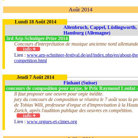
Août 2014
Lundi 18 Août 2014
Altenbruch, Cappel, Lüdingworth,
Hamburg (Allemagne)
3rd Arp-Schnitger-Prize 2014
Concours d'interprétation de musique ancienne nord allemand
Lien :
www.arp-schnitger-festival.de/asf/index.php/en/about-the
competition.html
Jeudi 7 Août 2014
Finhaut (Suisse)
concours de composition pour orgue, le Prix Raymond Lonfat 
Il faut proposer une oeuvre pour orgie inédite.
jury du concours de composition se réunira le 7 août sous la p
de Tobias Willi, professeur d'orgue et d'improvisation à la Haut
Zurich, après l'audition publique des oeuvres en compétition.
Lien :
www.orgues-et-cimes.org