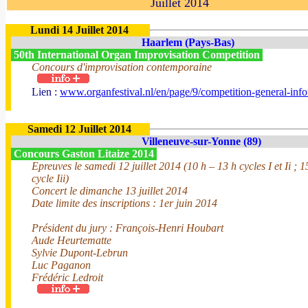
Juillet 2014
Lundi 14 Juillet 2014
Haarlem (Pays-Bas)
50th International Organ Improvisation Competition
Concours d'improvisation contemporaine
Lien :
www.organfestival.nl/en/page/9/competition-general-inf
Samedi 12 Juillet 2014
Villeneuve-sur-Yonne (89)
Concours Gaston Litaize 2014
Epreuves le samedi 12 juillet 2014 (10 h – 13 h cycles I et Ii ; 1
cycle Iii)
Concert le dimanche 13 juillet 2014
Date limite des inscriptions : 1er juin 2014
Président du jury : François-Henri Houbart
Aude Heurtematte
Sylvie Dupont-Lebrun
Luc Paganon
Frédéric Ledroit