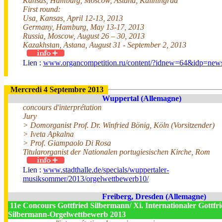
Kansas, Hamburg, Moscow, Astana, Kaliningrad
First round:
Usa, Kansas, April 12-13, 2013
Germany, Hamburg, May 13-17, 2013
Russia, Moscow, August 26 – 30, 2013
Kazakhstan, Astana, August 31 - September 2, 2013
Lien :
www.organcompetition.ru/content/?idnew=64&idp=new
Mercredi 4 Septembre 2013
Wuppertal (Allemagne)
concours d'interprétation
Jury
> Domorganist Prof. Dr. Winfried Bönig, Köln (Vorsitzender)
> Iveta Apkalna
> Prof. Giampaolo Di Rosa
Titularorganist der Nationalen portugiesischen Kirche, Rom
Lien :
www.stadthalle.de/specials/wuppertaler-
musiksommer/2013/orgelwettbewerb10/
Freiberg, Dresden (Allemagne)
11e Concours Gottfried Silbermann/ Xi. Internationaler Gottfri
Silbermann-Orgelwettbewerb 2013