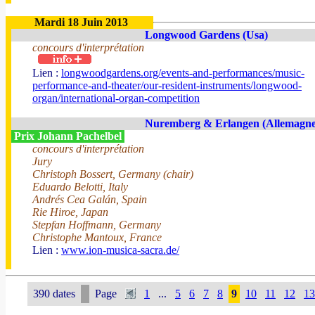
Mardi 18 Juin 2013
Longwood Gardens (Usa)
concours d'interprétation
Lien :
longwoodgardens.org/events-and-performances/music-
performance-and-theater/our-resident-instruments/longwood-
organ/international-organ-competition
Nuremberg & Erlangen (Allemagne
Prix Johann Pachelbel
concours d'interprétation
Jury
Christoph Bossert, Germany (chair)
Eduardo Belotti, Italy
Andrés Cea Galán, Spain
Rie Hiroe, Japan
Stepfan Hoffmann, Germany
Christophe Mantoux, France
Lien :
www.ion-musica-sacra.de/
390 dates
Page
1
...
5
6
7
8
9
10
11
12
13