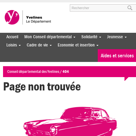
Aller au menu
Aller au contenu
Aller à la recherche
Accueil
Mon Conseil départemental
Solidarité
Jeunesse
Loisirs
Cadre de vie
Economie et insertion
Aides et services
Conseil départemental des Yvelines
/
404
Page non trouvée