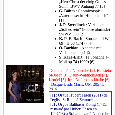
„Herr Christ der einig Gottes
Sohn” BWV Anhang 77 [3]
G. Böhm
: Choralvorspiel
„Vater unser im Himmelreich”
[1]
J. P. Sweelinck
: Variationen
„Soll es sein” (Poolse almande)
SwWV 330 [2]
K. P. E. Bach
: Sonate in d Wq
69 - H 53 (1747) [4]
O. Barblan
: Andante mit
Variationen op.1 [5]
S. Karg-Elert
: 1e Sonatina a-
Moll op.74 (1909) [6]
- Zemmer [1], Niederehe [2], Beilstein
St-Josef [3], Daun-Waldkönigen [4],
Kordel [5], Irrel Ambrosius kirche [6]
- Disque Unda Maris; UM-20571,
2016
[1] : Orgue Hubert Fasen (2011) de
l'église St.Remi à Zemmer
[2] : Orgue Balthasar König (1715,
restauré par Hubert Fasen en
1997/98) à St.Leodegar à Niederehe