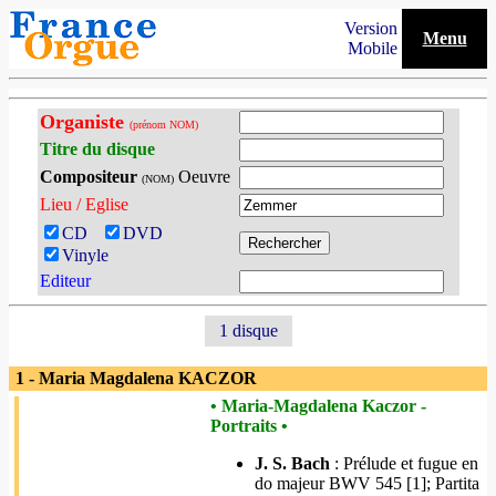
Version
Menu
Mobile
Organiste
(prénom NOM)
Titre du disque
Compositeur
Oeuvre
(NOM)
Lieu / Eglise
CD
DVD
Vinyle
Editeur
1 disque
1 - Maria Magdalena KACZOR
• Maria-Magdalena Kaczor -
Portraits •
J. S. Bach
: Prélude et fugue en
do majeur BWV 545 [1]; Partita