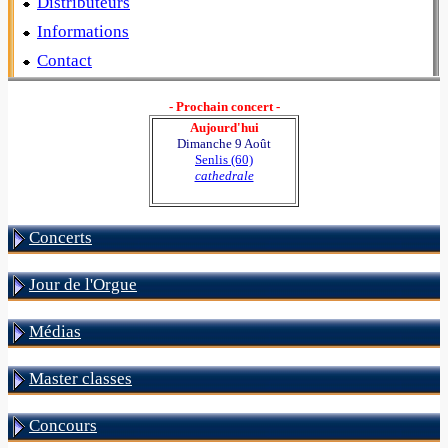
Distributeurs
Informations
Contact
- Prochain concert -
Aujourd'hui
Dimanche 9 Août
Senlis (60)
cathedrale
Concerts
Jour de l'Orgue
Médias
Master classes
Concours