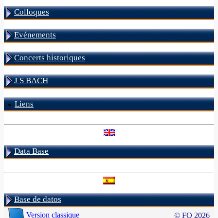
Colloques
Evénements
Concerts historiques
J S BACH
Liens
Data Base
Base de datos
Version classique
© FO 2026