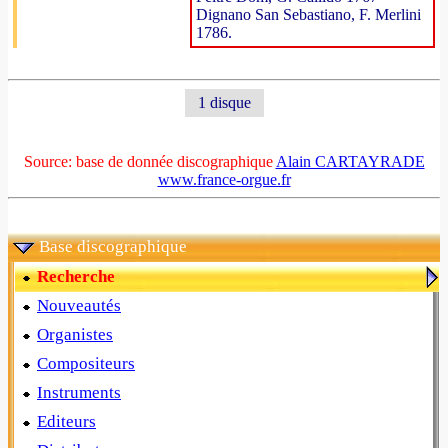
Dignano San Sebastiano, F. Merlini
1786.
1 disque
Source: base de donnée discographique
Alain CARTAYRADE
www.france-orgue.fr
Base discographique
Recherche
Nouveautés
Organistes
Compositeurs
Instruments
Editeurs