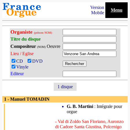
Version
Menu
Mobile
Organiste
(prénom NOM)
Titre du disque
Compositeur
Oeuvre
(NOM)
Lieu / Eglise
CD
DVD
Vinyle
Editeur
1 disque
1 - Manuel TOMADIN
G. B. Martini
: Intégrale pour
orgue
- Val di Zoldo San Floriano, Auronzo
di Cadore Santa Giustina, Polcenigo