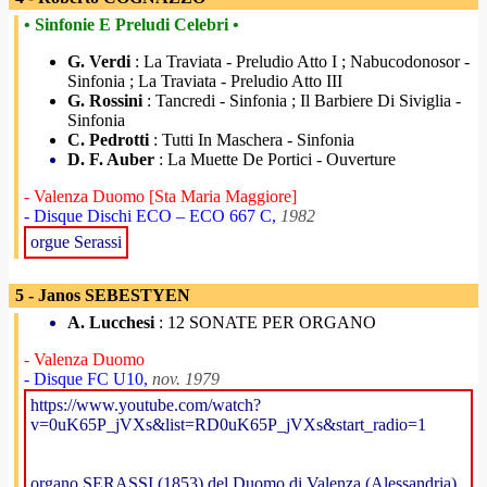
• Sinfonie E Preludi Celebri •
G. Verdi
: La Traviata - Preludio Atto I ; Nabucodonosor -
Sinfonia ; La Traviata - Preludio Atto III
G. Rossini
: Tancredi - Sinfonia ; Il Barbiere Di Siviglia -
Sinfonia
C. Pedrotti
: Tutti In Maschera - Sinfonia
D. F. Auber
: La Muette De Portici - Ouverture
- Valenza Duomo [Sta Maria Maggiore]
- Disque Dischi ECO – ECO 667 C,
1982
orgue Serassi
5 - Janos SEBESTYEN
A. Lucchesi
: 12 SONATE PER ORGANO
- Valenza Duomo
- Disque FC U10,
nov. 1979
https://www.youtube.com/watch?
v=0uK65P_jVXs&list=RD0uK65P_jVXs&start_radio=1
organo SERASSI (1853) del Duomo di Valenza (Alessandria)