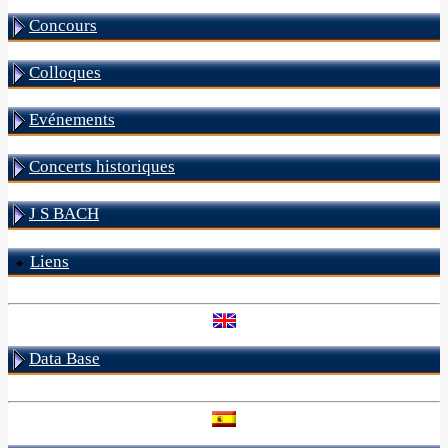
Concours
Colloques
Evénements
Concerts historiques
J S BACH
Liens
Data Base