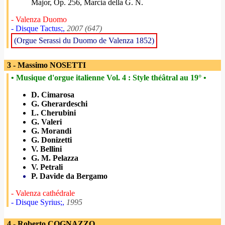
Major, Op. 256, Marcia della G. N.
- Valenza Duomo
- Disque Tactus;,
2007 (647)
(Orgue Serassi du Duomo de Valenza 1852)
3 - Massimo NOSETTI
• Musique d'orgue italienne Vol. 4 : Style théâtral au 19° •
D. Cimarosa
G. Gherardeschi
L. Cherubini
G. Valeri
G. Morandi
G. Donizetti
V. Bellini
G. M. Pelazza
V. Petrali
P. Davide da Bergamo
- Valenza cathédrale
- Disque Syrius;,
1995
4 - Roberto COGNAZZO