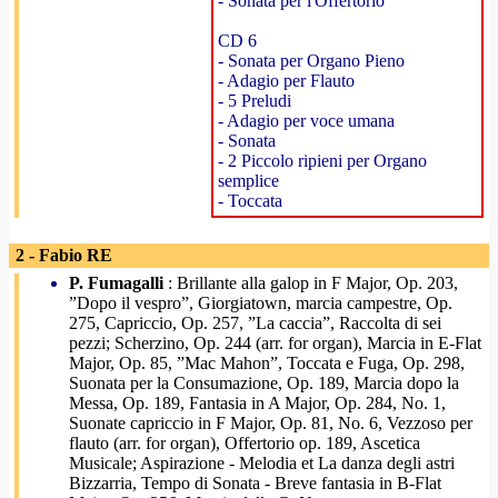
- Sonata per l'Offertorio
CD 6
- Sonata per Organo Pieno
- Adagio per Flauto
- 5 Preludi
- Adagio per voce umana
- Sonata
- 2 Piccolo ripieni per Organo
semplice
- Toccata
2 - Fabio RE
P. Fumagalli
: Brillante alla galop in F Major, Op. 203,
”Dopo il vespro”, Giorgiatown, marcia campestre, Op.
275, Capriccio, Op. 257, ”La caccia”, Raccolta di sei
pezzi; Scherzino, Op. 244 (arr. for organ), Marcia in E-Flat
Major, Op. 85, ”Mac Mahon”, Toccata e Fuga, Op. 298,
Suonata per la Consumazione, Op. 189, Marcia dopo la
Messa, Op. 189, Fantasia in A Major, Op. 284, No. 1,
Suonate capriccio in F Major, Op. 81, No. 6, Vezzoso per
flauto (arr. for organ), Offertorio op. 189, Ascetica
Musicale; Aspirazione - Melodia et La danza degli astri
Bizzarria, Tempo di Sonata - Breve fantasia in B-Flat