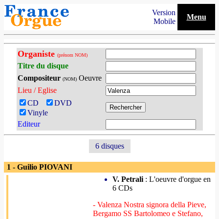
Version
Menu
Mobile
Organiste
(prénom NOM)
Titre du disque
Compositeur
Oeuvre
(NOM)
Lieu / Eglise
CD
DVD
Vinyle
Editeur
6 disques
1 - Guilio PIOVANI
V. Petrali
: L'oeuvre d'orgue en
6 CDs
- Valenza Nostra signora della Pieve,
Bergamo SS Bartolomeo e Stefano,