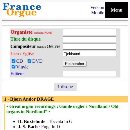
Version
Menu
Mobile
Organiste
(prénom NOM)
Titre du disque
Compositeur
Oeuvre
(NOM)
Lieu / Eglise
CD
DVD
Vinyle
Editeur
1 disque
1 - Bjorn Andor DRAGE
• Great organ recordings : Gamle orgler i Nordland / Old
organs in Nordland” •
D. Buxtehude
: Toccata In G
J. S. Bach
: Fuga In D