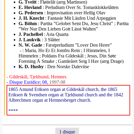
G. Tveitt
: Fløitelåt (arrg Martinsen)
E. Hovland
: Preludium Over St. Tomasklokkelåtten
G. Pedersen
: Improvisation over Hellig Olav
J. H. Knecht
: Fantasie Mit Läufen Und Arpeggien
G. Böhm
: Partita ”Gelobet Seist Du, Jesu Christ” ; Partita
”Wer Nur Den Lieben Gott Lässt Walten”
J. Pachelbel
: Aria Quarta
J. Laukvik
: 3 Slåtter
N. W. Gade
: Fæstpreludium ”Lover Den Herre”
- : Maria, Ho Er Ei Jomfru Rein ; I Himmelen, I
Himmelen ; Poldans Fra Gildeskål ; Jesus, Din Søte
Forening Å Smake ; Gamleåret Seig I Hav (arrg Drage)
K. D. Husby
: Den Norske Daleviise
- Gildeskål, Tjeldsund, Hemnes
- Disque Euridice; 08,
1997-98
1865 Amund Eriksen organ at Gildeskål church, the 1865
Eriksen & Svendsen organ at Tjeldsund church and the 1842
Albrechtsen organ at Hemnesberget church.
****
1 disque