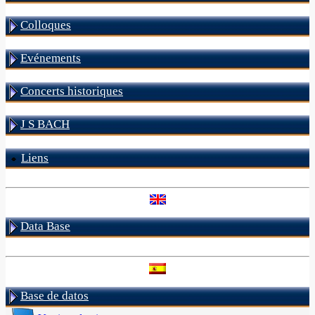
Colloques
Evénements
Concerts historiques
J S BACH
Liens
Data Base
Base de datos