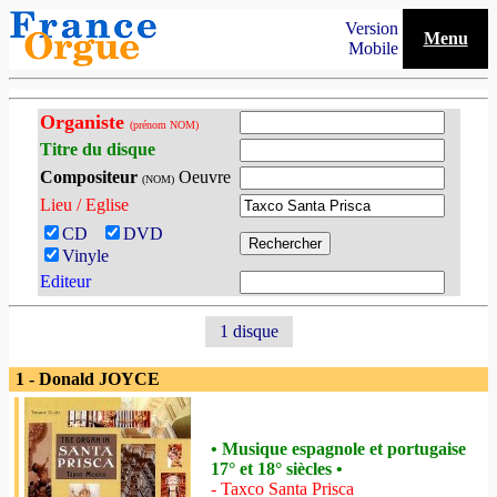
Version
Menu
Mobile
Organiste
(prénom NOM)
Titre du disque
Compositeur
Oeuvre
(NOM)
Lieu / Eglise
CD
DVD
Vinyle
Editeur
1 disque
1 - Donald JOYCE
• Musique espagnole et portugaise
17° et 18° siècles •
- Taxco Santa Prisca