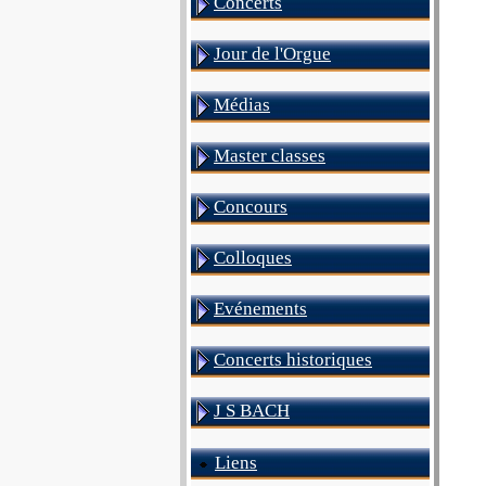
Concerts
Jour de l'Orgue
Médias
Master classes
Concours
Colloques
Evénements
Concerts historiques
J S BACH
Liens