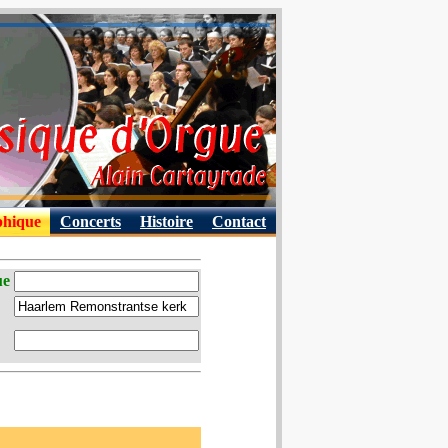
phique
Concerts
Histoire
Contact
ue