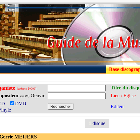
Base discogra
aniste
Titre du disq
(prénom NOM)
positeur
Oeuvre
Lieu / Eglise
(NOM)
CD
DVD
Editeur
inyle
1 disque
 Gerrie MEIJERS