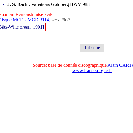
J. S. Bach
: Variations Goldberg BWV 988
Haarlem Remonstrantse kerk
 Disque MCD - MCD 3114,
vers 2000
Bätz-Witte organ, 1901]
1 disque
Source: base de donnée discographique
Alain CAR
www.france-orgue.fr