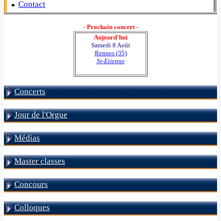
Contact
- Prochain concert -
Aujourd'hui
Samedi 8 Août
Rennes (35)
St-Etienne
Concerts
Jour de l'Orgue
Médias
Master classes
Concours
Colloques