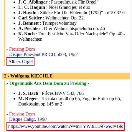
J. C. Aiblinger
: Pastoralmusik Für Orgel“
L.-C. Daquin
: Noël Grand jeu et duo
J. Haydn
: Stücke Für Die Flötenuhr (1792)“ - n°2? 3? 6
Carl Sattler
: Weihnachten Op. 22
J. Bennett
: Trumpet voluntary
A. Piechler
: Drei Weihnachtspraeludia op. 46
K. Koch
: Drei Festliche Vor- Oder Nachspiele“ Op. 40 -
Weihnachten
- Freising Dom
- Disque Praestant PR CD 5003,
1987
Albiez-Orgel
2 - Wolfgang KIECHLE
• Orgelmusik Aus Dem Dom zu Freising •
J. S. Bach
: Pièces BWV 532, 766
M. Reger
: Toccata e-moll op 65, Fuga in E-dur op 65,
Dankpsalm op 145 nr 2
- Freising Dom
- Disque Calig;,
1980
https://www.youtube.com/watch?v=mHYW3iLD97w&t=19s