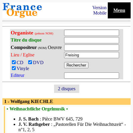
Version
Menu
Mobile
Organiste
(prénom NOM)
Titre du disque
Compositeur
Oeuvre
(NOM)
Lieu / Eglise
CD
DVD
Vinyle
Editeur
2 disques
1 - Wolfgang KIECHLE
• Weihnachtliche Orgelmusik •
J. S. Bach
: Pièce BWV 645, 729
J. V. Rathgeber
: „Pastorellen Für Die Weihnachtszeit“ -
n°1, 2, 5