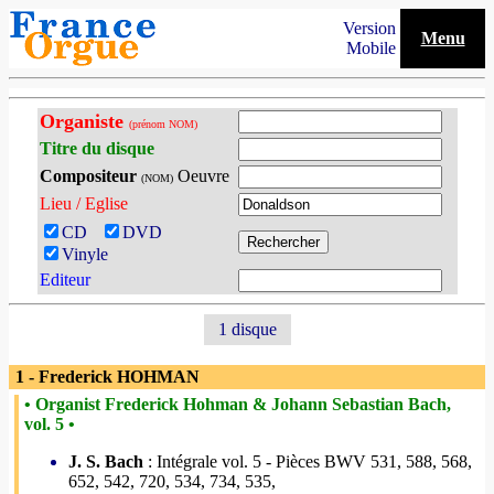
Version
Menu
Mobile
Organiste
(prénom NOM)
Titre du disque
Compositeur
Oeuvre
(NOM)
Lieu / Eglise
CD
DVD
Vinyle
Editeur
1 disque
1 - Frederick HOHMAN
• Organist Frederick Hohman & Johann Sebastian Bach,
vol. 5 •
J. S. Bach
: Intégrale vol. 5 - Pièces BWV 531, 588, 568,
652, 542, 720, 534, 734, 535,