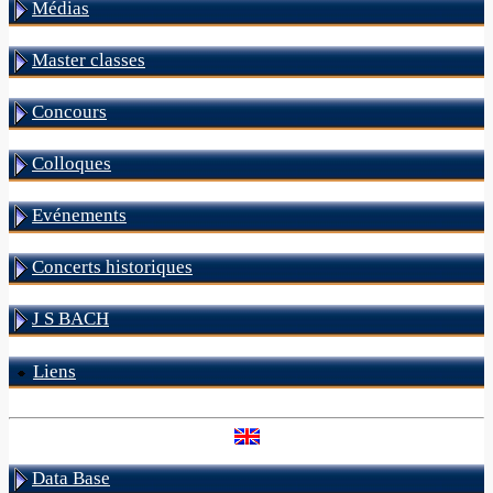
Médias
Master classes
Concours
Colloques
Evénements
Concerts historiques
J S BACH
Liens
Data Base