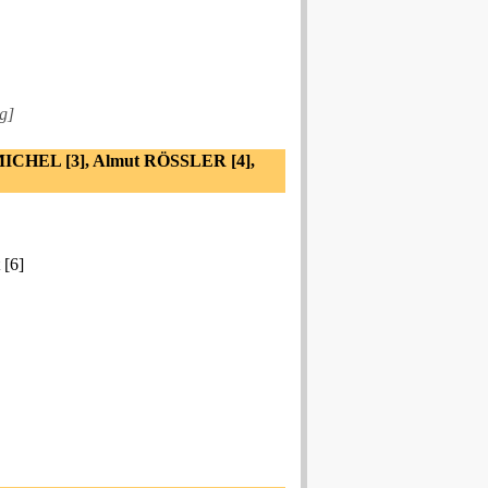
g]
 MICHEL [3], Almut RÖSSLER [4],
 [6]