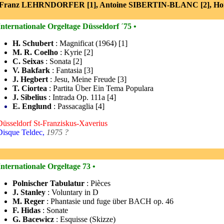
 Franz LEHRNDORFER [1], Antoine SIBERTIN-BLANC [2], H
Internationale Orgeltage Düsseldorf ´75 •
H. Schubert
: Magnificat (1964) [1]
M. R. Coelho
: Kyrie [2]
C. Seixas
: Sonata [2]
V. Bakfark
: Fantasia [3]
J. Hegbert
: Jesu, Meine Freude [3]
T. Ciortea
: Partita Über Ein Tema Populara
J. Sibelius
: Intrada Op. 111a [4]
E. Englund
: Passacaglia [4]
Düsseldorf St-Franziskus-Xaverius
Disque Teldec,
1975 ?
Internationale Orgeltage 73 •
Polnischer Tabulatur
: Pièces
J. Stanley
: Voluntary in D
M. Reger
: Phantasie und fuge über BACH op. 46
F. Hidas
: Sonate
G. Bacewicz
: Esquisse (Skizze)