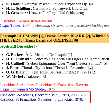
K. Höller
: Victimae Paschali Laudes Tryptichon Op. 64
H.-L. Schilling
: Carillon Für Schlagwerk Und Orgel
H. Genzmer
: Konzert Für Orgel Und Schlagzeug
Düsseldorf St-Franziskus-Xaverius
Disque Teldec,
1976 ?, Hermann Gschwendtner percussion [Schlagzeu
 Christoph LEHMANN [1], Oskar Gottlieb BLARR [2], Wilfried
l HEUSER [5], Heinz Bernhard ORLINSKI [6]
Orgelstadt Düsseldorf •
G. Becker
: À La Mémoire De Josquin [1]
H. B. Orlinski
: ”Concerto Da Caccia Für Orgel Und Hornquartett
H. Callhoff
: Sieben Epigramme Über ”Veni Creator Spiritus” [5]
J. Baur
: Choral - Tryptichon ”Christi Ist Erstanden” [4]
O. G. Blarr
: ”...Qui Tollis, Seufzer Für BAZI” (1971) [2]
W. Michel
: Trakturen [3]
Düsseldorf St-Andreas, Düsseldorf St-Franziskus-Xaverius
Disque Schwann AMS Studio,
1975
üsseldorf St-Andreas, Beckerath 1971, 1973, 2003, 2025.
üsseldorf St-Franziskus-Xaverius : orgue Klais, 1970.