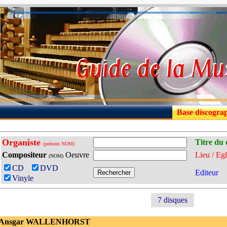
Base discogra
Organiste
Titre du 
(prénom NOM)
Compositeur
Oeuvre
Lieu / Egl
(NOM)
CD
DVD
Editeur
Vinyle
7 disques
- Ansgar WALLENHORST