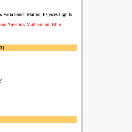
 Varia Sancti Martini, Espaces fugitifs
iskus-Xaverius, Mülheim-am-Rhur
3]
2]