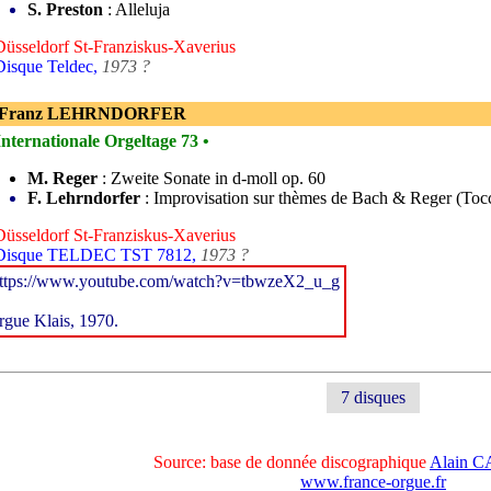
S. Preston
: Alleluja
Düsseldorf St-Franziskus-Xaverius
Disque Teldec,
1973 ?
- Franz LEHRNDORFER
Internationale Orgeltage 73 •
M. Reger
: Zweite Sonate in d-moll op. 60
F. Lehrndorfer
: Improvisation sur thèmes de Bach & Reger (Tocc
Düsseldorf St-Franziskus-Xaverius
 Disque TELDEC TST 7812,
1973 ?
ttps://www.youtube.com/watch?v=tbwzeX2_u_g
rgue Klais, 1970.
7 disques
Source: base de donnée discographique
Alain 
www.france-orgue.fr