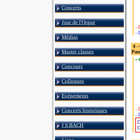
Concerts
Jour de l'Orgue
- 
- 
Médias
4 -
Master classes
Pau
• 
Concours
Colloques
Evénements
- 
Concerts historiques
- 
D
J S BACH
D