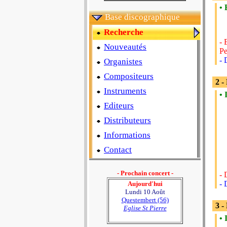
• 
Base discographique
Recherche
- 
Nouveautés
Pe
- 
Organistes
Compositeurs
2 -
Instruments
• 
Editeurs
Distributeurs
Informations
Contact
- Prochain concert -
- 
- 
Aujourd'hui
Lundi 10 Août
Questembert (56)
3 
Eglise St Pierre
• 