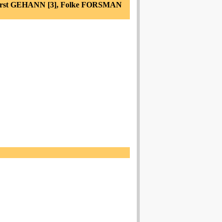
orst GEHANN [3], Folke FORSMAN