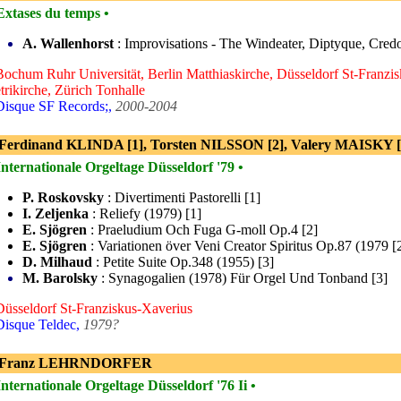
Extases du temps •
A. Wallenhorst
: Improvisations - The Windeater, Diptyque, Credo,
Bochum Ruhr Universität, Berlin Matthiaskirche, Düsseldorf St-Franz
trikirche, Zürich Tonhalle
Disque SF Records;,
2000-2004
 Ferdinand KLINDA [1], Torsten NILSSON [2], Valery MAISKY [
Internationale Orgeltage Düsseldorf '79 •
P. Roskovsky
: Divertimenti Pastorelli [1]
I. Zeljenka
: Reliefy (1979) [1]
E. Sjögren
: Praeludium Och Fuga G-moll Op.4 [2]
E. Sjögren
: Variationen över Veni Creator Spiritus Op.87 (1979 [
D. Milhaud
: Petite Suite Op.348 (1955) [3]
M. Barolsky
: Synagogalien (1978) Für Orgel Und Tonband [3]
Düsseldorf St-Franziskus-Xaverius
Disque Teldec,
1979?
- Franz LEHRNDORFER
Internationale Orgeltage Düsseldorf '76 Ii •