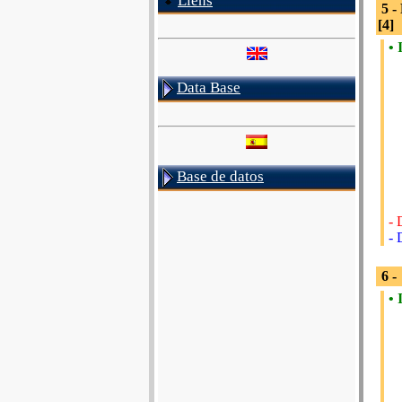
Liens
5 -
[4]
• 
Data Base
Base de datos
- 
- 
6 -
• 