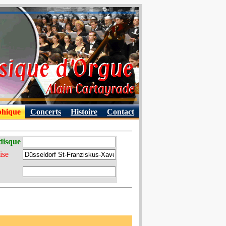
phique
Concerts
Histoire
Contact
disque
ise