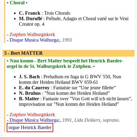
• Choral •
C. Franck
: Trois Chorals
M. Duruflé
: Prélude, Adagio et Choral varié sur le Veni
Creator op. 4
- Zutphen Walburgiskerk
- Disque Musica Walburga;,
1993
5 - Bert MATTER
• Nun komm - Bert Matter bespeelt het Henrick Baeder-
orgel in de St. Walburgskerk te Zutphen. •
J. S. Bach
: Preludium en fuga in G BWV 550, Nun
komm der Heiden Heiland BWV 659-61
E. du Caurroy
: Fantaisie sur ”Une jeune fillette”
N. Bruhns
: ”Nun komm der Heiden Heiland”
B. Matter
: Fantasie over ”Von Gott will ich nicht lassen”,
improvisation sur ”Nun komm der Heiden Heiland”
- Zutphen Walburgiskerk
- Disque Musica Walburga;,
1991, Lida Dekkers, soprano.
orgue Henrick Baeder