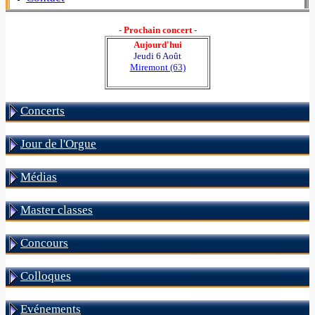
- Prochain concert -
Aujourd'hui
Jeudi 6 Août
Miremont (63)
Concerts
Jour de l'Orgue
Médias
Master classes
Concours
Colloques
Evénements