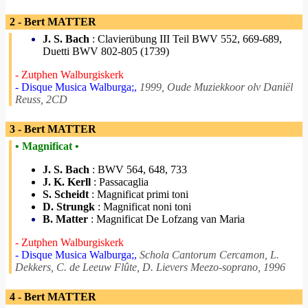
2 - Bert MATTER
J. S. Bach
: Clavierübung III Teil BWV 552, 669-689,
Duetti BWV 802-805 (1739)
- Zutphen Walburgiskerk
- Disque Musica Walburga;,
1999, Oude Muziekkoor olv Daniël
Reuss, 2CD
3 - Bert MATTER
• Magnificat •
J. S. Bach
: BWV 564, 648, 733
J. K. Kerll
: Passacaglia
S. Scheidt
: Magnificat primi toni
D. Strungk
: Magnificat noni toni
B. Matter
: Magnificat De Lofzang van Maria
- Zutphen Walburgiskerk
- Disque Musica Walburga;,
Schola Cantorum Cercamon, L.
Dekkers, C. de Leeuw Flûte, D. Lievers Meezo-soprano, 1996
4 - Bert MATTER