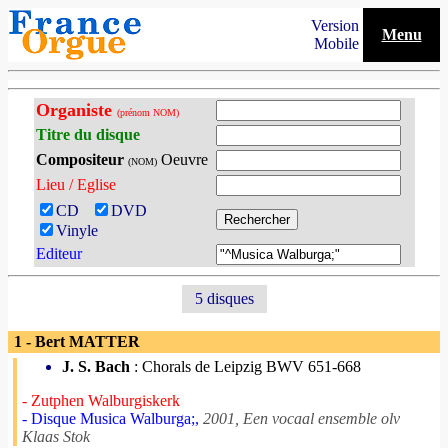
Version
Menu
Mobile
Organiste
(prénom NOM)
Titre du disque
Compositeur
Oeuvre
(NOM)
Lieu / Eglise
CD
DVD
Vinyle
Editeur
5 disques
1 - Bert MATTER
J. S. Bach
: Chorals de Leipzig BWV 651-668
- Zutphen Walburgiskerk
- Disque Musica Walburga;,
2001, Een vocaal ensemble olv
Klaas Stok