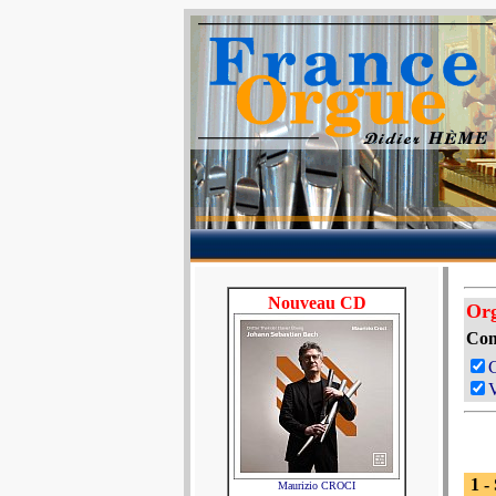
Nouveau CD
Org
Com
V
1 
Maurizio CROCI