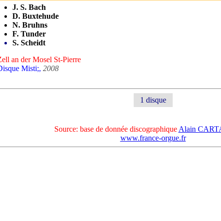
J. S. Bach
D. Buxtehude
N. Bruhns
F. Tunder
S. Scheidt
Zell an der Mosel St-Pierre
Disque Misti;,
2008
1 disque
Source: base de donnée discographique
Alain CAR
www.france-orgue.fr