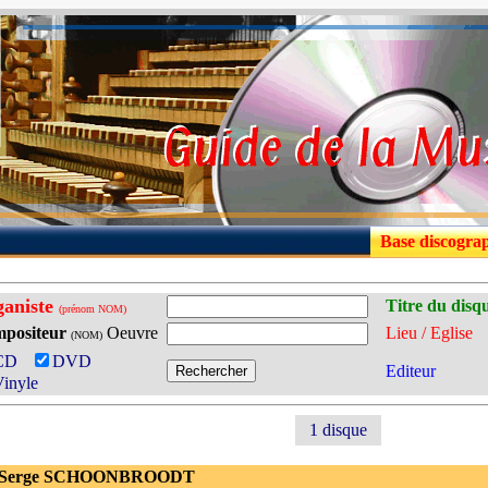
Base discogra
aniste
Titre du disq
(prénom NOM)
positeur
Oeuvre
Lieu / Eglise
(NOM)
CD
DVD
Editeur
inyle
1 disque
- Serge SCHOONBROODT