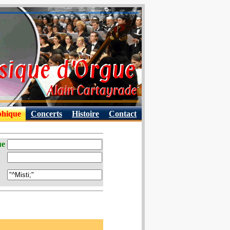
phique
Concerts
Histoire
Contact
ue