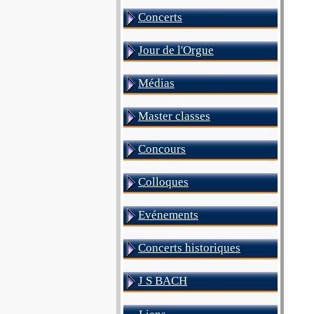
Concerts
Jour de l'Orgue
Médias
Master classes
Concours
Colloques
Evénements
Concerts historiques
J S BACH