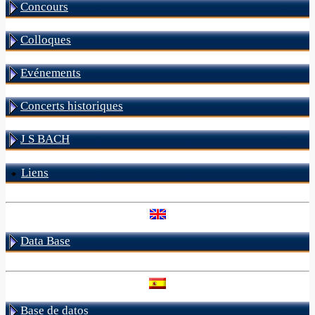
Concours
Colloques
Evénements
Concerts historiques
J S BACH
Liens
Data Base
Base de datos