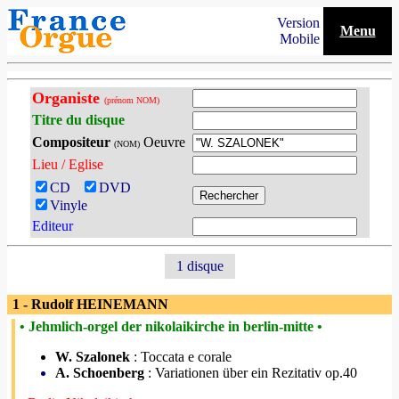
Version
Menu
Mobile
Organiste
(prénom NOM)
Titre du disque
Compositeur
Oeuvre
(NOM)
Lieu / Eglise
CD
DVD
Vinyle
Editeur
1 disque
1 - Rudolf HEINEMANN
• Jehmlich-orgel der nikolaikirche in berlin-mitte •
W. Szalonek
: Toccata e corale
A. Schoenberg
: Variationen über ein Rezitativ op.40