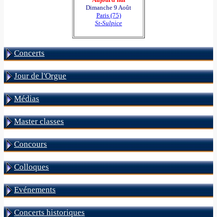
Dimanche 9 Août
Paris (75)
St-Sulpice
Concerts
Jour de l'Orgue
Médias
Master classes
Concours
Colloques
Evénements
Concerts historiques