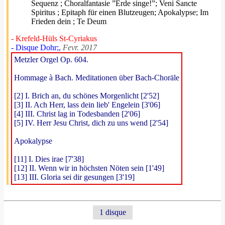
Sequenz ; Choralfantasie ”Erde singe!”; Veni Sancte
Spiritus ; Epitaph für einen Blutzeugen; Apokalypse; Im
Frieden dein ; Te Deum
- Krefeld-Hüls St-Cyriakus
- Disque Dohr;,
Fevr. 2017
Metzler Orgel Op. 604.
Hommage à Bach. Meditationen über Bach-Choräle
[2] I. Brich an, du schönes Morgenlicht [2'52]
[3] II. Ach Herr, lass dein lieb' Engelein [3'06]
[4] III. Christ lag in Todesbanden [2'06]
[5] IV. Herr Jesu Christ, dich zu uns wend [2'54]
Apokalypse
[11] I. Dies irae [7'38]
[12] II. Wenn wir in höchsten Nöten sein [1'49]
[13] III. Gloria sei dir gesungen [3'19]
1 disque