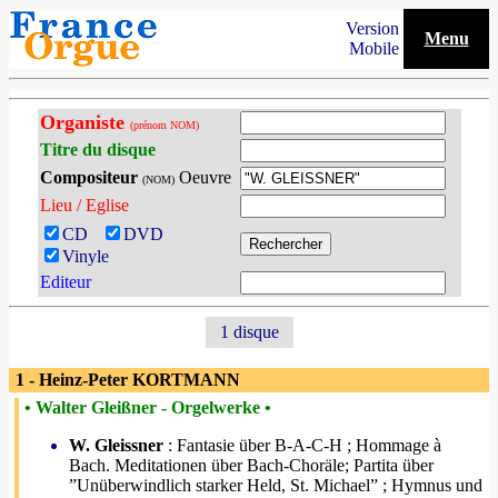
Version
Menu
Mobile
Organiste
(prénom NOM)
Titre du disque
Compositeur
Oeuvre
(NOM)
Lieu / Eglise
CD
DVD
Vinyle
Editeur
1 disque
1 - Heinz-Peter KORTMANN
• Walter Gleißner - Orgelwerke •
W. Gleissner
: Fantasie über B-A-C-H ; Hommage à
Bach. Meditationen über Bach-Choräle; Partita über
”Unüberwindlich starker Held, St. Michael” ; Hymnus und