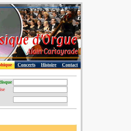
phique
Concerts
Histoire
Contact
disque
ise