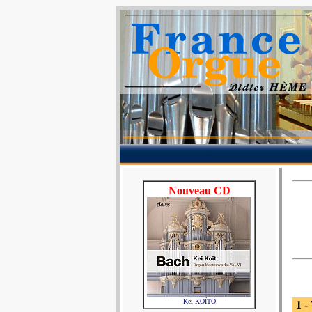
Nouveau CD
Kei KOÏTO
1 -