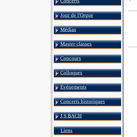
Concerts
Jour de l'Orgue
Médias
Master classes
Concours
Colloques
Evénements
Concerts historiques
J S BACH
Liens