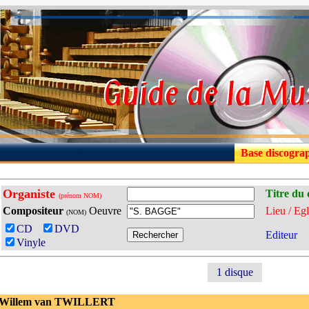
Base discogra
Organiste
Titre du 
(prénom NOM)
Compositeur
Oeuvre
Lieu / Egl
(NOM)
CD
DVD
Editeur
Vinyle
1 disque
 Willem van TWILLERT