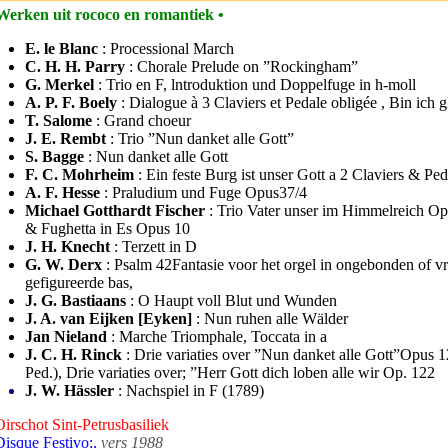
Werken uit rococo en romantiek •
E. le Blanc
: Processional March
C. H. H. Parry
: Chorale Prelude on ”Rockingham”
G. Merkel
: Trio en F, lntroduktion und Doppelfuge in h-moll
A. P. F. Boely
: Dialogue à 3 Claviers et Pedale obligée , Bin ich 
T. Salome
: Grand choeur
J. E. Rembt
: Trio ”Nun danket alle Gott”
S. Bagge
: Nun danket alle Gott
F. C. Mohrheim
: Ein feste Burg ist unser Gott a 2 Claviers & Ped
A. F. Hesse
: Praludium und Fuge Opus37/4
Michael Gotthardt Fischer
: Trio Vater unser im Himmelreich Op
& Fughetta in Es Opus 10
J. H. Knecht
: Terzett in D
G. W. Derx
: Psalm 42Fantasie voor het orgel in ongebonden of vri
gefigureerde bas,
J. G. Bastiaans
: O Haupt voll Blut und Wunden
J. A. van Eijken [Eyken]
: Nun ruhen alle Wälder
Jan Nieland
: Marche Triomphale, Toccata in a
J. C. H. Rinck
: Drie variaties over ”Nun danket alle Gott”Opus 1
Ped.), Drie variaties over; ”Herr Gott dich loben alle wir Op. 122
J. W. Hässler
: Nachspiel in F (1789)
Oirschot Sint-Petrusbasiliek
Disque Festivo;,
vers 1988