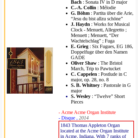
Bach
: Sonata IV in D major
C.-A. Collin
: Mélodie
G. Böhm
: Partita über die Arie,
“Jesu du bist allzu schöne”
J. Haydn
: Works for Musical
Clock - Menuett, Allegretto ;
Menuett ; Menuett, “Der
Wachtelschlag” ; Fuga
E. Grieg
: Six Fugues, EG 186,
Doppelfuge über den Namen
GADE
Oliver Shaw
: The Bristol
March, Trip to Pawtucket
C. Cappelen
: Postlude in C
major, op. 28, no. 8
S. B. Whitney
: Pastorale in G
major
S. Wesley
: “Twelve” Short
Pieces
- Acme Acme Organ Institute
- Disque ,
2014
1843 Thomas Appleton Organ
located at the Acme Organ Institute
in Acme, Indiana. With 7 ranks of