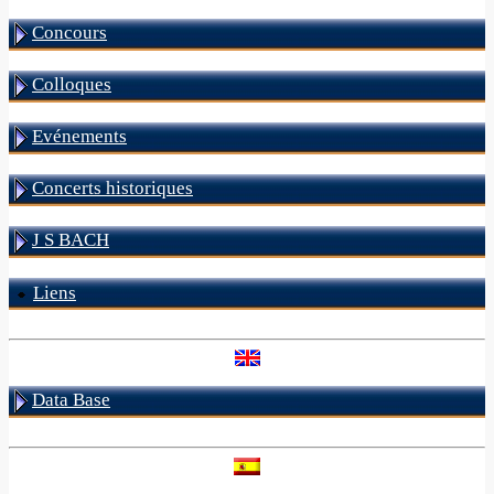
Concours
Colloques
Evénements
Concerts historiques
J S BACH
Liens
Data Base