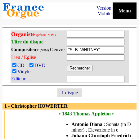
Version
Menu
Mobile
Organiste
(prénom NOM)
Titre du disque
Compositeur
Oeuvre
(NOM)
Lieu / Eglise
CD
DVD
Vinyle
Editeur
1 disque
1 - Christopher HOWERTER
• 1843 Thomas Appleton •
Antonio Diana
: Sonata (in D
minor) , Elevazione in e
Johann Christoph Friedrich