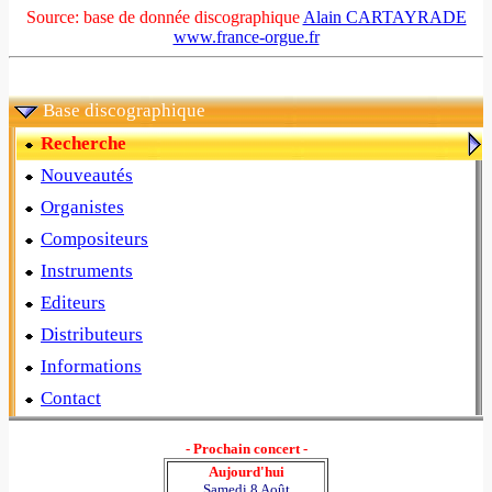
Source: base de donnée discographique
Alain CARTAYRADE
www.france-orgue.fr
Base discographique
Recherche
Nouveautés
Organistes
Compositeurs
Instruments
Editeurs
Distributeurs
Informations
Contact
- Prochain concert -
Aujourd'hui
Samedi 8 Août