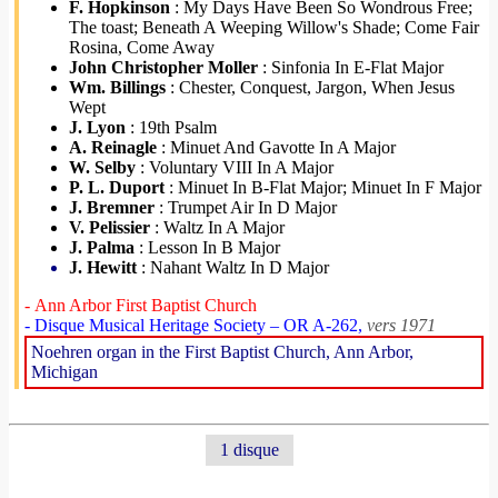
F. Hopkinson
: My Days Have Been So Wondrous Free;
The toast; Beneath A Weeping Willow's Shade; Come Fair
Rosina, Come Away
John Christopher Moller
: Sinfonia In E-Flat Major
Wm. Billings
: Chester, Conquest, Jargon, When Jesus
Wept
J. Lyon
: 19th Psalm
A. Reinagle
: Minuet And Gavotte In A Major
W. Selby
: Voluntary VIII In A Major
P. L. Duport
: Minuet In B-Flat Major; Minuet In F Major
J. Bremner
: Trumpet Air In D Major
V. Pelissier
: Waltz In A Major
J. Palma
: Lesson In B Major
J. Hewitt
: Nahant Waltz In D Major
- Ann Arbor First Baptist Church
- Disque Musical Heritage Society – OR A-262,
vers 1971
Noehren organ in the First Baptist Church, Ann Arbor,
Michigan
1 disque