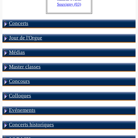
Souvigny (03)
Concerts
Jour de l'Orgue
Médias
Master classes
Concours
Colloques
Evénements
Concerts historiques