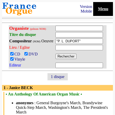
Version
Menu
Mobile
Organiste
(prénom NOM)
Titre du disque
Compositeur
Oeuvre
(NOM)
Lieu / Eglise
CD
DVD
Vinyle
Editeur
1 disque
1 - Janice BECK
• An Anthology Of American Organ Music •
anonymes
: General Burgoyne's March, Brandywine
Quick-Step March, Washington's March, The President's
March