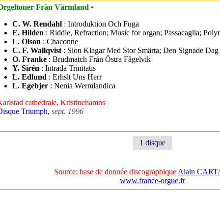
Orgeltoner Från Värmland •
C. W. Rendahl
: Introduktion Och Fuga
E. Hilden
: Riddle, Refraction; Music for organ; Passacaglia; Poly
L. Olson
: Chaconne
C. F. Wallqvist
: Sion Klagar Med Stor Smärta; Den Signade Dag
O. Franke
: Brudmatch Från Östra Fågelvik
Y. Sirén
: Intrada Trinitatis
L. Edlund
: Erhslt Uns Herr
L. Egebjer
: Nenia Wermlandica
Karlstad cathedrale, Kristinehamns
Disque Triumph,
sept. 1996
1 disque
Source: base de donnée discographique
Alain CAR
www.france-orgue.fr