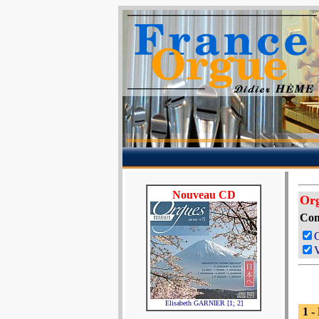
Nouveau CD
Org
Com
V
Elisabeth GARNIER [1; 2]
1 -