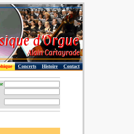
phique
Concerts
Histoire
Contact
ue