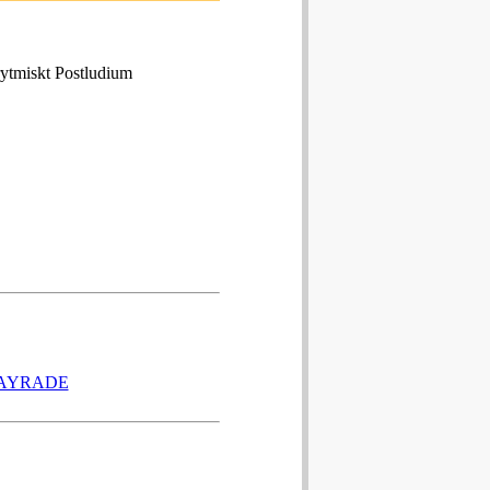
rytmiskt Postludium
TAYRADE