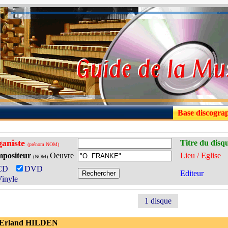
Base discogra
aniste
Titre du disq
(prénom NOM)
positeur
Oeuvre
Lieu / Eglise
(NOM)
CD
DVD
Editeur
inyle
1 disque
 Erland HILDEN