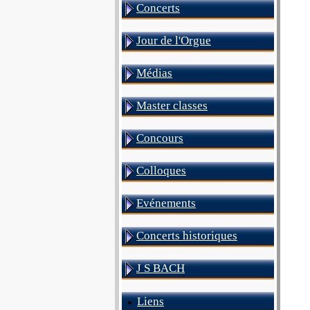
Concerts
Jour de l'Orgue
Médias
Master classes
Concours
Colloques
Evénements
Concerts historiques
J S BACH
Liens