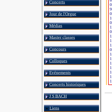
8
Concerts
0
9
Jour de l'Orgue
0
1
0
Médias
1
0
1
Master classes
1
1
Concours
0
1
1
Colloques
1
1
1
Evénements
1
1
Concerts historiques
J S BACH
Liens