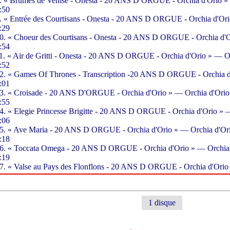
. « Brumes de Venise - Onesta - 20 ANS D ORGUE - Orchia d'Orio »
:50
. « Entrée des Courtisans - Onesta - 20 ANS D ORGUE - Orchia d'Or
:29
0. « Choeur des Courtisans - Onesta - 20 ANS D ORGUE - Orchia d'O
:54
1. « Air de Gritti - Onesta - 20 ANS D ORGUE - Orchia d'Orio » — O
:52
2. « Games Of Thrones - Transcription -20 ANS D ORGUE - Orchia d
:01
3. « Croisade - 20 ANS D'ORGUE - Orchia d'Orio » — Orchia d'Orio
:55
4. « Elegie Princesse Brigitte - 20 ANS D ORGUE - Orchia d'Orio » 
:06
5. « Ave Maria - 20 ANS D ORGUE - Orchia d'Orio » — Orchia d'Or
:18
6. « Toccata Omega - 20 ANS D ORGUE - Orchia d'Orio » — Orchia
:19
7. « Valse au Pays des Flonflons - 20 ANS D ORGUE - Orchia d'Orio
1 disque