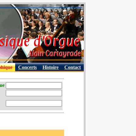
phique
Concerts
Histoire
Contact
que