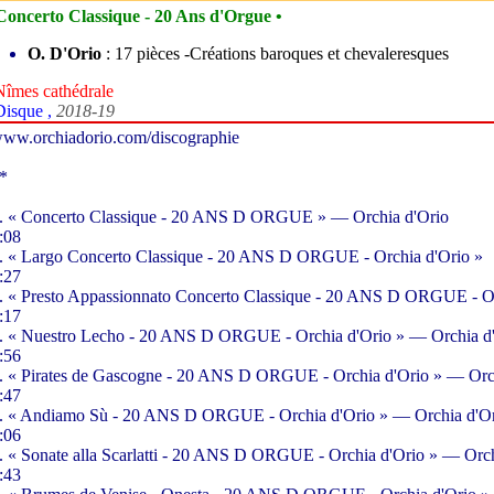
Concerto Classique - 20 Ans d'Orgue •
O. D'Orio
: 17 pièces -Créations baroques et chevaleresques
Nîmes cathédrale
Disque ,
2018-19
ww.orchiadorio.com/discographie
*
. « Concerto Classique - 20 ANS D ORGUE » — Orchia d'Orio
:08
. « Largo Concerto Classique - 20 ANS D ORGUE - Orchia d'Orio »
:27
. « Presto Appassionnato Concerto Classique - 20 ANS D ORGUE - Or
:17
. « Nuestro Lecho - 20 ANS D ORGUE - Orchia d'Orio » — Orchia d
:56
. « Pirates de Gascogne - 20 ANS D ORGUE - Orchia d'Orio » — Orc
:47
. « Andiamo Sù - 20 ANS D ORGUE - Orchia d'Orio » — Orchia d'O
:06
. « Sonate alla Scarlatti - 20 ANS D ORGUE - Orchia d'Orio » — Orch
:43