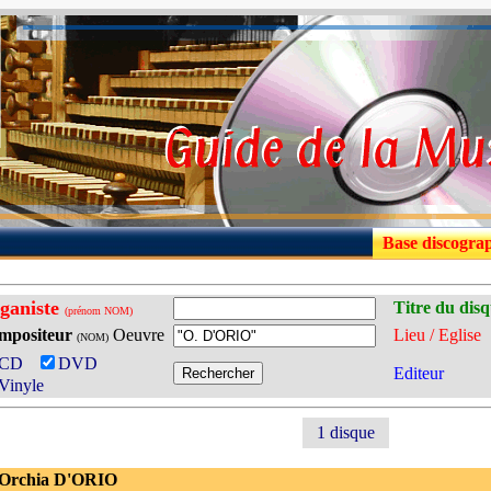
Base discogra
ganiste
Titre du dis
(prénom NOM)
mpositeur
Oeuvre
Lieu / Eglise
(NOM)
CD
DVD
Editeur
Vinyle
1 disque
 Orchia D'ORIO