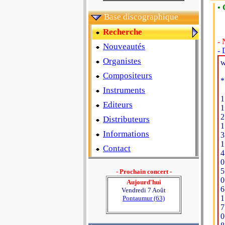
• 
Base discographique
Recherche
- 
Nouveautés
- 
Organistes
w
Compositeurs
*
Instruments
1
Editeurs
1
2
Distributeurs
1
Informations
3
1
Contact
4
0
5
- Prochain concert -
0
Aujourd'hui
6
Vendredi 7 Août
1
Pontaumur (63)
7
0