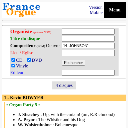
Version
Menu
Mobile
Organiste
(prénom NOM)
Titre du disque
Compositeur
Oeuvre
(NOM)
Lieu / Eglise
CD
DVD
Vinyle
Editeur
4 disques
1 - Kevin BOWYER
• Organ Party 5 •
J. Strachey
: Up, with the curtain! (arr; R.Richmond)
A. Pryor
: The Whistler and his Dog
W. Wolstenholme
: Bohemesque