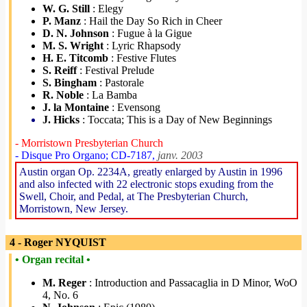
W. G. Still
: Elegy
P. Manz
: Hail the Day So Rich in Cheer
D. N. Johnson
: Fugue à la Gigue
M. S. Wright
: Lyric Rhapsody
H. E. Titcomb
: Festive Flutes
S. Reiff
: Festival Prelude
S. Bingham
: Pastorale
R. Noble
: La Bamba
J. la Montaine
: Evensong
J. Hicks
: Toccata; This is a Day of New Beginnings
- Morristown Presbyterian Church
- Disque Pro Organo; CD-7187,
janv. 2003
Austin organ Op. 2234A, greatly enlarged by Austin in 1996
and also infected with 22 electronic stops exuding from the
Swell, Choir, and Pedal, at The Presbyterian Church,
Morristown, New Jersey.
4 - Roger NYQUIST
• Organ recital •
M. Reger
: Introduction and Passacaglia in D Minor, WoO
4, No. 6