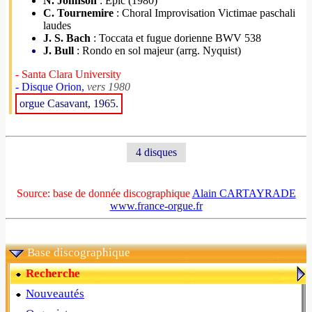
N. Johnson
: Epic (1980)
C. Tournemire
: Choral Improvisation Victimae paschali
laudes
J. S. Bach
: Toccata et fugue dorienne BWV 538
J. Bull
: Rondo en sol majeur (arrg. Nyquist)
- Santa Clara University
- Disque Orion,
vers 1980
orgue Casavant, 1965.
4 disques
Source: base de donnée discographique
Alain CARTAYRADE
www.france-orgue.fr
Base discographique
Recherche
Nouveautés