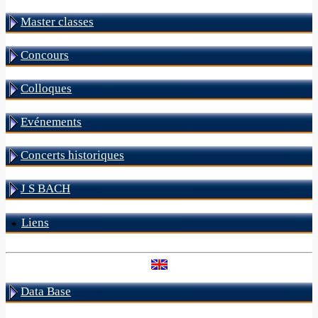
Master classes
Concours
Colloques
Evénements
Concerts historiques
J S BACH
Liens
Data Base