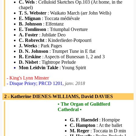
C. Wels
: Celluloid Sketches Op.103 (At home, in the
chapel)
T. S. Webster
: Waikato March (arr John Wells)
E. Mignan
: Toccata médiévale
B. Johnson
: Elfentanz
E. Tomlinson
: Triumphal Overture
A. Foster
: Jubilate Deo
C. Robrecht
: Kinderlieder-Potpourri
J. Weeks
: Park Pages
D. N. Johnson
: Trumpet Tune in E flat
R. Erskine
: Aspects of Bunessan 1, 2 and 3
D. Nisbet
: Tightrope Prelude
Mon Leidvin Takle
: Young Spirit
- King's Lynn Minster
- Disque Priory; PRCD 1201,
janv. 2018
2 - Katherine DIENES-WILLIAMS, David DAVIES
• The Organ of Guildford
Cathedral •
G. F. Haendel
: Hornpipe
C. Hampton
: At the ballet
M. Reger
: Toccata in D min