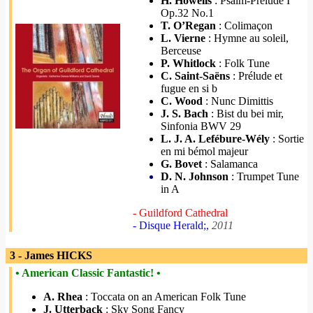
H. Howells
: Psalm-Prelude I
Op.32 No.1
T. O’Regan
: Colimaçon
L. Vierne
: Hymne au soleil,
Berceuse
P. Whitlock
: Folk Tune
C. Saint-Saëns
: Prélude et
fugue en si b
C. Wood
: Nunc Dimittis
J. S. Bach
: Bist du bei mir,
Sinfonia BWV 29
L. J. A. Lefébure-Wély
: Sortie
en mi bémol majeur
G. Bovet
: Salamanca
D. N. Johnson
: Trumpet Tune
in A
- Guildford Cathedral
- Disque Herald;,
2011
3 - James HICKS
• American Classic Fantastic! •
A. Rhea
: Toccata on an American Folk Tune
J. Utterback
: Sky Song Fancy