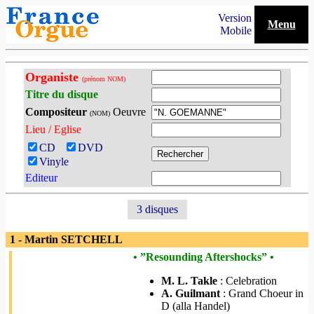
Version
Menu
Mobile
Organiste
(prénom NOM)
Titre du disque
Compositeur
Oeuvre
(NOM)
Lieu / Eglise
CD
DVD
Vinyle
Editeur
3 disques
1 - Martin SETCHELL
• ”Resounding Aftershocks” •
M. L. Takle
: Celebration
A. Guilmant
: Grand Choeur in
D (alla Handel)