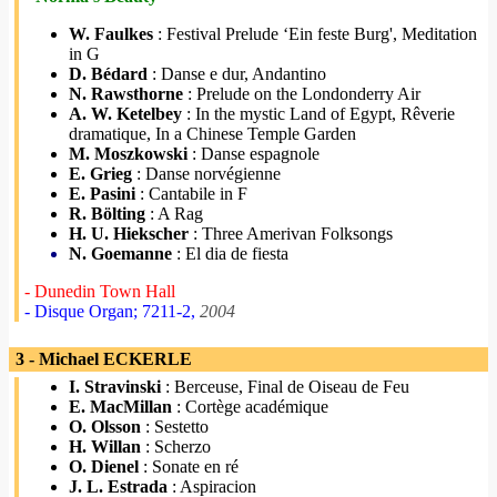
W. Faulkes
: Festival Prelude ‘Ein feste Burg', Meditation
in G
D. Bédard
: Danse e dur, Andantino
N. Rawsthorne
: Prelude on the Londonderry Air
A. W. Ketelbey
: In the mystic Land of Egypt, Rêverie
dramatique, In a Chinese Temple Garden
M. Moszkowski
: Danse espagnole
E. Grieg
: Danse norvégienne
E. Pasini
: Cantabile in F
R. Bölting
: A Rag
H. U. Hiekscher
: Three Amerivan Folksongs
N. Goemanne
: El dia de fiesta
- Dunedin Town Hall
- Disque Organ; 7211-2,
2004
3 - Michael ECKERLE
I. Stravinski
: Berceuse, Final de Oiseau de Feu
E. MacMillan
: Cortège académique
O. Olsson
: Sestetto
H. Willan
: Scherzo
O. Dienel
: Sonate en ré
J. L. Estrada
: Aspiracion