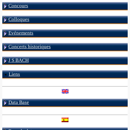
Concours
Colloques
Evénements
Concerts historiques
J S BACH
Liens
Data Base