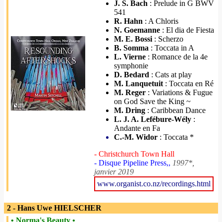
J. S. Bach
: Prelude in G BWV
541
R. Hahn
: A Chloris
N. Goemanne
: El dia de Fiesta
M. E. Bossi
: Scherzo
B. Somma
: Toccata in A
L. Vierne
: Romance de la 4e
symphonie
D. Bedard
: Cats at play
M. Lanquetuit
: Toccata en Ré
M. Reger
: Variations & Fugue
on God Save the King ~
M. Dring
: Caribbean Dance
L. J. A. Lefébure-Wély
:
Andante en Fa
C.-M. Widor
: Toccata *
- Christchurch Town Hall
- Disque Pipeline Press,,
1997*,
janvier 2019
www.organist.co.nz/recordings.html
2 - Hans Uwe HIELSCHER
• Norma's Beauty •