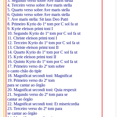
3. Segundo verso sobre Ave maris stella
4. Terceiro verso sobre Ave maris stella
5. Quarto verso sobre Ave maris stella
6. Quinto verso sobre Ave maris stella
7. Ave maris stella: Sit laus Deo Patri
8. Primeiro Kyrio do 1º tom por C sol fa ut
9. Kyrie eleison primi toni I
10. Segundo Kyrio do 1º tom por C sol fa ut
11. Christe eleison primi toni I
12. Terceiro Kyrio do 1º tom por C sol fa ut
13. Christe eleison primi toni II
14. Quarto Kyrio do 1º tom por C sol fa ut
15. Kyrie eleison primi toni II
16. Quinto Kyrio do 1º tom por C sol fa ut
17. Primeiro verso do 2º tom sobre
o canto chão do tiple
18. Magnificat secondi toni: Magnificat
19. Primeiro verso do 2º tom
para se cantar ao órgão
20. Magnificat secondi toni: Quia respexit
21. Segundo verso do 2º tom para se
cantar ao órgão
22. Magnificat secondi toni: Et misericordia
23. Terceiro verso do 2º tom para
se cantar ao órgão