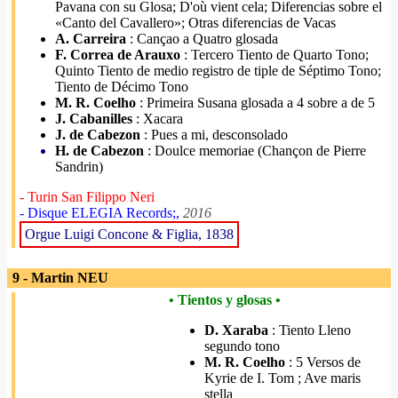
Pavana con su Glosa; D'où vient cela; Diferencias sobre el
«Canto del Cavallero»; Otras diferencias de Vacas
A. Carreira
: Cançao a Quatro glosada
F. Correa de Arauxo
: Tercero Tiento de Quarto Tono;
Quinto Tiento de medio registro de tiple de Séptimo Tono;
Tiento de Décimo Tono
M. R. Coelho
: Primeira Susana glosada a 4 sobre a de 5
J. Cabanilles
: Xacara
J. de Cabezon
: Pues a mi, desconsolado
H. de Cabezon
: Doulce memoriae (Chançon de Pierre
Sandrin)
- Turin San Filippo Neri
- Disque ELEGIA Records;,
2016
Orgue Luigi Concone & Figlia, 1838
9 - Martin NEU
• Tientos y glosas •
D. Xaraba
: Tiento Lleno
segundo tono
M. R. Coelho
: 5 Versos de
Kyrie de I. Tom ; Ave maris
stella