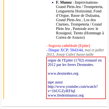
F. Munoz
: Improvisations-
Grand Plein-Jeu / Trompeteria,
Lengueteria Horizontal, Fond
d’Orgue, Basse de Dulzaina,
Grand Plein-Jeu , Los dos
Clarines, Trompeteria / Grand
Plein Jeu , Pastorale avec le
Rossignol, Tiento (Hommage à
Correa de Arauxo)
- Segovia cathédrale [Epitre]
- Disque XCP; 5043/44,
mai et juillet
2013, Josep Cabré basse-taille
orgue de l'Epitre (1702) restauré en
2012 par les freres Desmottes.
www.desmottes.org
tape aussi
http://www.youtube.com/watch?
v=1bUGZyRFfqI
www.frederimunoz.org