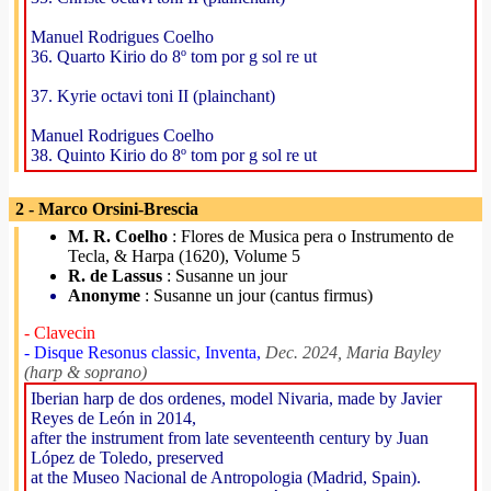
Manuel Rodrigues Coelho
36. Quarto Kirio do 8º tom por g sol re ut
37. Kyrie octavi toni II (plainchant)
Manuel Rodrigues Coelho
38. Quinto Kirio do 8º tom por g sol re ut
2 - Marco Orsini-Brescia
M. R. Coelho
: Flores de Musica pera o Instrumento de
Tecla, & Harpa (1620), Volume 5
R. de Lassus
: Susanne un jour
Anonyme
: Susanne un jour (cantus firmus)
- Clavecin
- Disque Resonus classic, Inventa,
Dec. 2024, Maria Bayley
(harp & soprano)
Iberian harp de dos ordenes, model Nivaria, made by Javier
Reyes de León in 2014,
after the instrument from late seventeenth century by Juan
López de Toledo, preserved
at the Museo Nacional de Antropologia (Madrid, Spain).