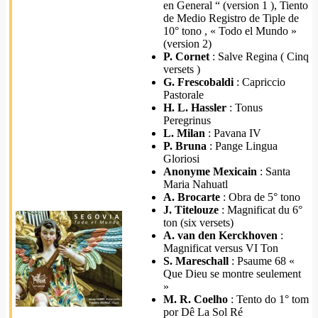
en General “ (version 1 ), Tiento
de Medio Registro de Tiple de
10° tono , « Todo el Mundo »
(version 2)
P. Cornet
: Salve Regina ( Cinq
versets )
G. Frescobaldi
: Capriccio
Pastorale
H. L. Hassler
: Tonus
Peregrinus
L. Milan
: Pavana IV
P. Bruna
: Pange Lingua
Gloriosi
Anonyme Mexicain
: Santa
Maria Nahuatl
A. Brocarte
: Obra de 5° tono
J. Titelouze
: Magnificat du 6°
ton (six versets)
A. van den Kerckhoven
:
Magnificat versus VI Ton
S. Mareschall
: Psaume 68 «
Que Dieu se montre seulement
»
M. R. Coelho
: Tento do 1° tom
por Dê La Sol Ré