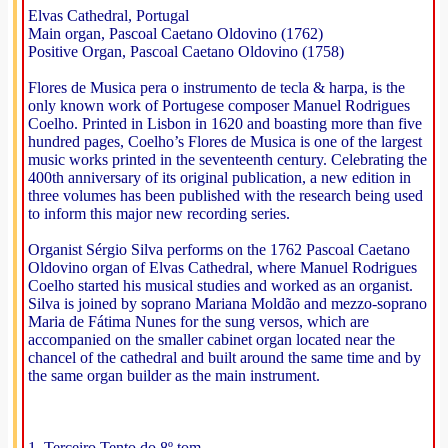
Elvas Cathedral, Portugal
Main organ, Pascoal Caetano Oldovino (1762)
Positive Organ, Pascoal Caetano Oldovino (1758)
Flores de Musica pera o instrumento de tecla & harpa, is the
only known work of Portugese composer Manuel Rodrigues
Coelho. Printed in Lisbon in 1620 and boasting more than five
hundred pages, Coelho’s Flores de Musica is one of the largest
music works printed in the seventeenth century. Celebrating the
400th anniversary of its original publication, a new edition in
three volumes has been published with the research being used
to inform this major new recording series.
Organist Sérgio Silva performs on the 1762 Pascoal Caetano
Oldovino organ of Elvas Cathedral, where Manuel Rodrigues
Coelho started his musical studies and worked as an organist.
Silva is joined by soprano Mariana Moldão and mezzo-soprano
Maria de Fátima Nunes for the sung versos, which are
accompanied on the smaller cabinet organ located near the
chancel of the cathedral and built around the same time and by
the same organ builder as the main instrument.
1. Terceiro Tento do 8º tom