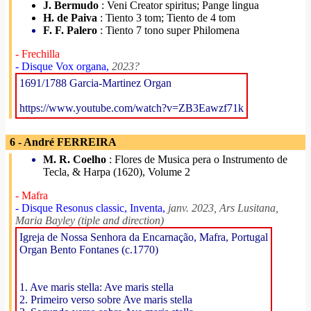
J. Bermudo
: Veni Creator spiritus; Pange lingua
H. de Paiva
: Tiento 3 tom; Tiento de 4 tom
F. F. Palero
: Tiento 7 tono super Philomena
- Frechilla
- Disque Vox organa,
2023?
1691/1788 Garcia-Martinez Organ
https://www.youtube.com/watch?v=ZB3Eawzf71k
6 - André FERREIRA
M. R. Coelho
: Flores de Musica pera o Instrumento de
Tecla, & Harpa (1620), Volume 2
- Mafra
- Disque Resonus classic, Inventa,
janv. 2023, Ars Lusitana,
Maria Bayley (tiple and direction)
Igreja de Nossa Senhora da Encarnação, Mafra, Portugal
Organ Bento Fontanes (c.1770)
1. Ave maris stella: Ave maris stella
2. Primeiro verso sobre Ave maris stella