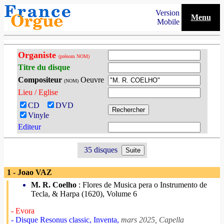
Version
Menu
Mobile
Organiste
(prénom NOM)
Titre du disque
Compositeur
Oeuvre
(NOM)
Lieu / Eglise
CD
DVD
Vinyle
Editeur
35 disques
1 - Joao VAZ
M. R. Coelho
: Flores de Musica pera o Instrumento de
Tecla, & Harpa (1620), Volume 6
- Evora
- Disque Resonus classic, Inventa,
mars 2025, Capella