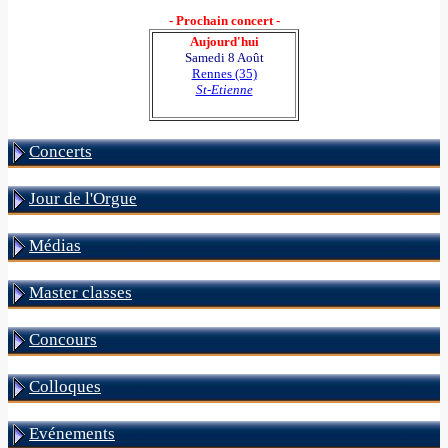
- Prochain concert -
Aujourd'hui
Samedi 8 Août
Rennes (35)
St-Etienne
Concerts
Jour de l'Orgue
Médias
Master classes
Concours
Colloques
Evénements