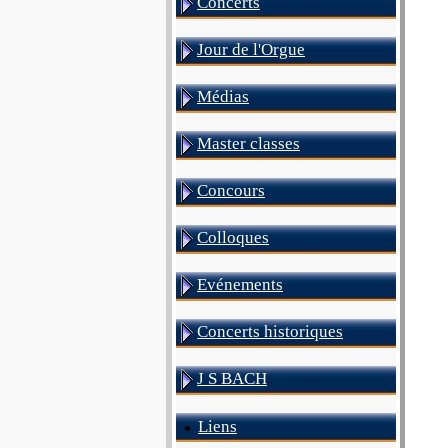
Concerts
Jour de l'Orgue
Médias
Master classes
Concours
Colloques
Evénements
Concerts historiques
J S BACH
Liens