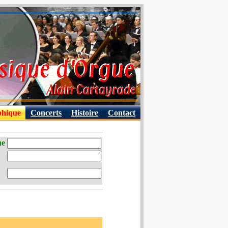
phique
Concerts
Histoire
Contact
ue