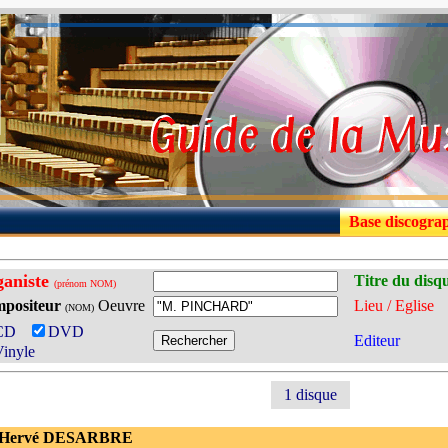
Base discogra
aniste
Titre du disq
(prénom NOM)
positeur
Oeuvre
Lieu / Eglise
(NOM)
CD
DVD
Editeur
inyle
1 disque
 Hervé DESARBRE