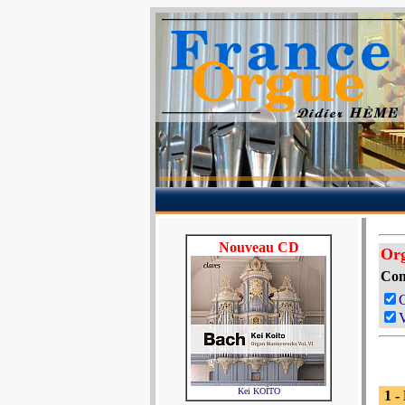
Nouveau CD
Org
Com
V
Kei KOÏTO
1 -