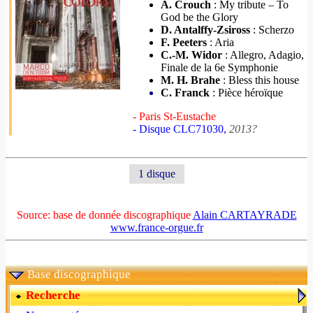
A. Crouch
: My tribute – To
God be the Glory
D. Antalffy-Zsiross
: Scherzo
F. Peeters
: Aria
C.-M. Widor
: Allegro, Adagio,
Finale de la 6e Symphonie
M. H. Brahe
: Bless this house
C. Franck
: Pièce héroïque
- Paris St-Eustache
- Disque CLC71030,
2013?
1 disque
Source: base de donnée discographique
Alain CARTAYRADE
www.france-orgue.fr
Base discographique
Recherche