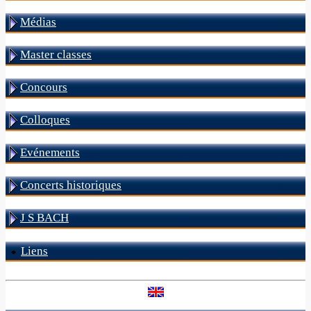
Médias
Master classes
Concours
Colloques
Evénements
Concerts historiques
J S BACH
Liens