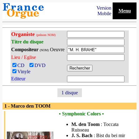
Version
Menu
Mobile
Organiste
(prénom NOM)
Titre du disque
Compositeur
Oeuvre
(NOM)
Lieu / Eglise
CD
DVD
Vinyle
Editeur
1 disque
1 - Marco den TOOM
• Symphonic Colors •
M. den Toom
: Toccata
Ruisseau
J. S. Bach
: Bist du bei mir