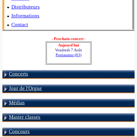
Distributeurs
Informations
Contact
- Prochain concert -
Aujourd'hui
Vendredi 7 Août
Pontaumur (63)
Concerts
Jour de l'Orgue
Médias
Master classes
Concours