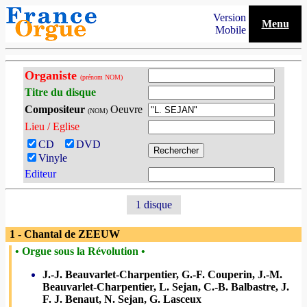
Version
Menu
Mobile
Organiste
(prénom NOM)
Titre du disque
Compositeur
Oeuvre
(NOM)
Lieu / Eglise
CD
DVD
Vinyle
Editeur
1 disque
1 - Chantal de ZEEUW
• Orgue sous la Révolution •
J.-J. Beauvarlet-Charpentier, G.-F. Couperin, J.-M.
Beauvarlet-Charpentier, L. Sejan, C.-B. Balbastre, J.
F. J. Benaut, N. Sejan, G. Lasceux