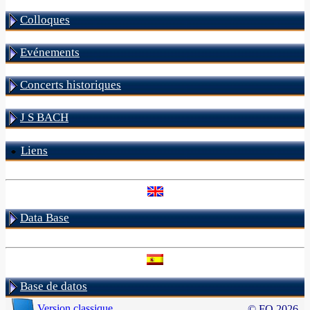
Colloques
Evénements
Concerts historiques
J S BACH
Liens
Data Base
Base de datos
Version classique
© FO 2026