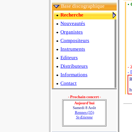
• 
Base discographique
Recherche
Nouveautés
Organistes
Compositeurs
Instruments
Editeurs
Distributeurs
- 
- 
Informations
R
Contact
h
- Prochain concert -
Aujourd'hui
Samedi 8 Août
Rennes (35)
St-Etienne