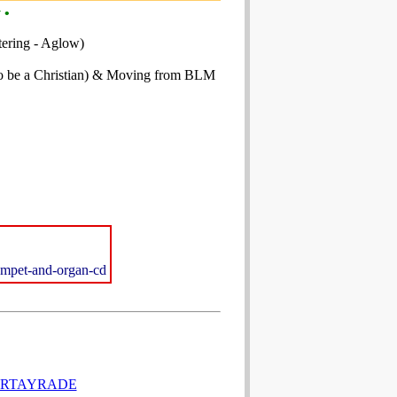
 •
ttering - Aglow)
to be a Christian) & Moving from BLM
rumpet-and-organ-cd
CARTAYRADE