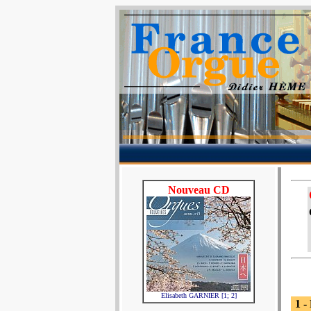
Nouveau CD
Elisabeth GARNIER [1; 2]
1 