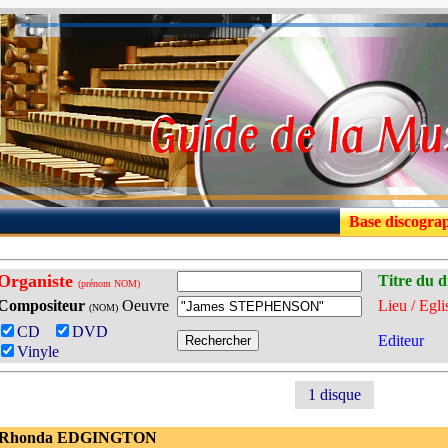
Base discogra
Organiste
Titre du d
(prénom NOM)
Compositeur
Oeuvre
Lieu / Egli
(NOM)
CD
DVD
Editeur
Vinyle
1 disque
- Rhonda EDGINGTON