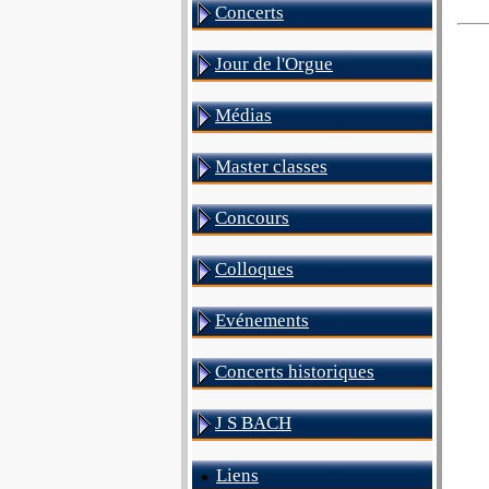
Concerts
Jour de l'Orgue
Médias
Master classes
Concours
Colloques
Evénements
Concerts historiques
J S BACH
Liens