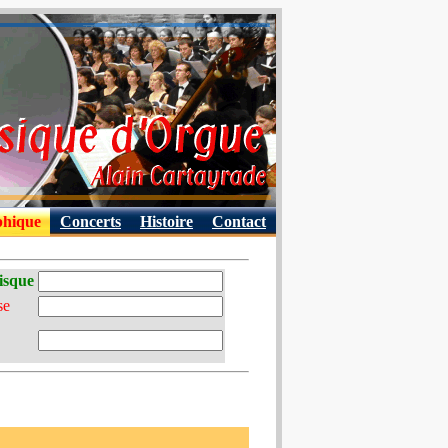
phique
Concerts
Histoire
Contact
isque
se