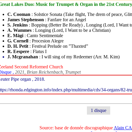
Great Lakes Duo: Music for Trumpet & Organ in the 21st Century
C. Cooman
: Solstice Sonata (Take flight, The drem of peace, Gli
James Stephenson
: Fanfare for an Angel
S. Jenkins
: Bopping (Better Be Ready) , Longing (Lord, I Want 
A. Wammes
: Longing (Lord, I Want to be a Christian)
E. Mägi
: Canto Sentimentale
G. Cornell
: Procesion Alegre
D. H. Petit
: Festival Prelude on ”Thaxted”
R. Eespere
: Flatus I
J. Mcgranahan
: I will sing of my Redeemer (Arr. M. Kim)
Zeeland Second Reformed Church
Disque ,
2021, Brian Reichenbach, Trumpet
euter Pipe organ , 2018.
ttps://rhonda.edgington.info/index.php/multimedia/cds/34-organs/82-t
1 disque
Source: base de donnée discographique
Alain 