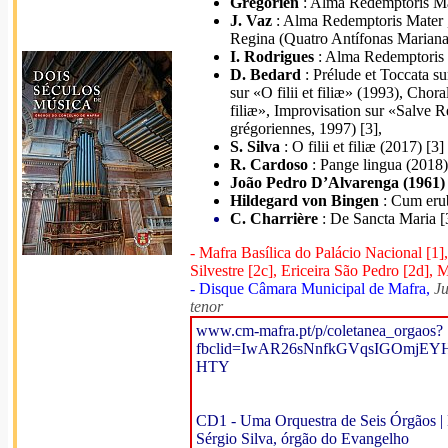
Grégorien
: Alma Redemptoris Ma
J. Vaz
: Alma Redemptoris Mater ,
Regina (Quatro Antífonas Marianas
I. Rodrigues
: Alma Redemptoris 
D. Bedard
: Prélude et Toccata s
sur «O filii et filiæ» (1993), Choral
filiæ», Improvisation sur «Salve R
grégoriennes, 1997) [3],
S. Silva
: O filii et filiæ (2017) [3]
R. Cardoso
: Pange lingua (2018)
João Pedro D’Alvarenga (1961) 
Hildegard von Bingen
: Cum erub
C. Charrière
: De Sancta Maria [
- Mafra Basílica do Palácio Nacional [1]
Silvestre [2c], Ericeira São Pedro [2d], 
- Disque Câmara Municipal de Mafra,
Ju
tenor
www.cm-mafra.pt/p/coletanea_orgaos?
fbclid=IwAR26sNnfkGVqsIGOmjEY
HTY
CD1 - Uma Orquestra de Seis Órgãos | 
Sérgio Silva, órgão do Evangelho