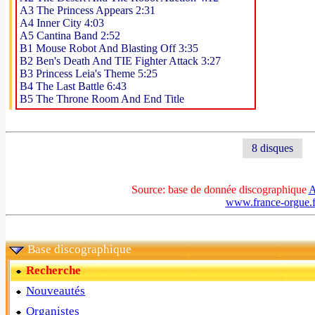
A3 The Princess Appears 2:31
A4 Inner City 4:03
A5 Cantina Band 2:52
B1 Mouse Robot And Blasting Off 3:35
B2 Ben's Death And TIE Fighter Attack 3:27
B3 Princess Leia's Theme 5:25
B4 The Last Battle 6:43
B5 The Throne Room And End Title
8 disques
Source: base de donnée discographique
A
www.france-orgue.f
Base discographique
Recherche
Nouveautés
Organistes