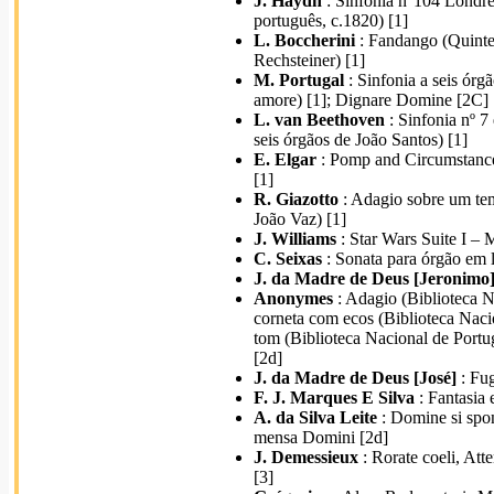
J. Haydn
: Sinfonia n°104 Londre
português, c.1820) [1]
L. Boccherini
: Fandango (Quintet
Rechsteiner) [1]
M. Portugal
: Sinfonia a seis órg
amore) [1]; Dignare Domine [2C]
L. van Beethoven
: Sinfonia nº 7
seis órgãos de João Santos) [1]
E. Elgar
: Pomp and Circumstance 
[1]
R. Giazotto
: Adagio sobre um tem
João Vaz) [1]
J. Williams
: Star Wars Suite I – 
C. Seixas
: Sonata para órgão em 
J. da Madre de Deus [Jeronimo
Anonymes
: Adagio (Biblioteca N
corneta com ecos (Biblioteca Naci
tom (Biblioteca Nacional de Port
[2d]
J. da Madre de Deus [José]
: Fug
F. J. Marques E Silva
: Fantasia
A. da Silva Leite
: Domine si spon
mensa Domini [2d]
J. Demessieux
: Rorate coeli, Att
[3]