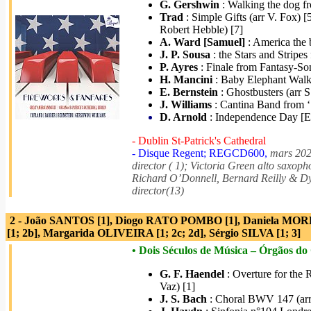
G. Gershwin
: Walking the dog fr
Trad
: Simple Gifts (arr V. Fox) [
Robert Hebble) [7]
A. Ward [Samuel]
: America the 
J. P. Sousa
: the Stars and Stripes
P. Ayres
: Finale from Fantasy-Son
H. Mancini
: Baby Elephant Walk 
E. Bernstein
: Ghostbusters (arr S
J. Williams
: Cantina Band from ‘S
D. Arnold
: Independence Day [End
- Dublin St-Patrick's Cathedral
- Disque Regent; REGCD600,
mars 202
director ( 1); Victoria Green alto saxopho
Richard O’Donnell, Bernard Reilly & Dyl
director(13)
2 - João SANTOS [1], Diogo RATO POMBO [1], Daniela MOR
[1; 2b], Margarida OLIVEIRA [1; 2c; 2d], Sérgio SILVA [1; 3]
• Dois Séculos de Música – Órgãos do
G. F. Haendel
: Overture for the 
Vaz) [1]
J. S. Bach
: Choral BWV 147 (arra