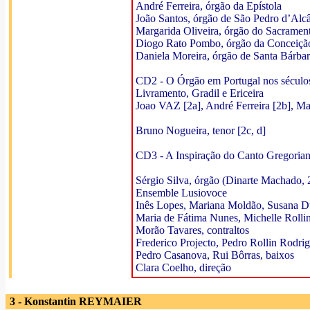
André Ferreira, órgão da Epístola
João Santos, órgão de São Pedro d’Alcâ
Margarida Oliveira, órgão do Sacramen
Diogo Rato Pombo, órgão da Conceiçã
Daniela Moreira, órgão de Santa Bárba
CD2 - O Órgão em Portugal nos séculos
Livramento, Gradil e Ericeira
Joao VAZ [2a], André Ferreira [2b], Mar
Bruno Nogueira, tenor [2c, d]
CD3 - A Inspiração do Canto Gregorian
Sérgio Silva, órgão (Dinarte Machado, 
Ensemble Lusiovoce
Inês Lopes, Mariana Moldão, Susana Dua
Maria de Fátima Nunes, Michelle Rollin
Morão Tavares, contraltos
Frederico Projecto, Pedro Rollin Rodrig
Pedro Casanova, Rui Bôrras, baixos
Clara Coelho, direção
3 - Konstantin REYMAIER