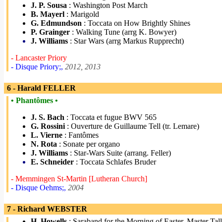
J. P. Sousa
: Washington Post March
B. Mayerl
: Marigold
G. Edmundson
: Toccata on How Brightly Shines
P. Grainger
: Walking Tune (arrg K. Bowyer)
J. Williams
: Star Wars (arrg Markus Rupprecht)
- Lancaster Priory
- Disque Priory;,
2012, 2013
6 - Harald FELLER
• Phantômes •
J. S. Bach
: Toccata et fugue BWV 565
G. Rossini
: Ouverture de Guillaume Tell (tr. Lemare)
L. Vierne
: Fantômes
N. Rota
: Sonate per organo
J. Williams
: Star-Wars Suite (arrang. Feller)
E. Schneider
: Toccata Schlafes Bruder
- Memmingen St-Martin [Lutheran Church]
- Disque Oehms;,
2004
7 - Richard WEBSTER
H. Howells
: Saraband for the Morning of Easter, Master Tall