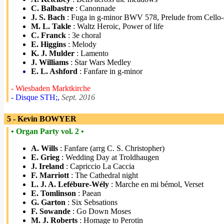
C. Balbastre
: Canonnade
J. S. Bach
: Fuga in g-minor BWV 578, Prelude from Cello-s
M. L. Takle
: Waltz Heroic, Power of life
C. Franck
: 3e choral
E. Higgins
: Melody
K. J. Mulder
: Lamento
J. Williams
: Star Wars Medley
E. L. Ashford
: Fanfare in g-minor
- Wiesbaden Marktkirche
- Disque STH;,
Sept. 2016
5 - Kevin BOWYER
• Organ Party vol. 2 •
A. Wills
: Fanfare (arrg C. S. Christopher)
E. Grieg
: Wedding Day at Troldhaugen
J. Ireland
: Capriccio La Caccia
F. Marriott
: The Cathedral night
L. J. A. Lefébure-Wély
: Marche en mi bémol, Verset
E. Tomlinson
: Paean
G. Garton
: Six Sebsations
F. Sowande
: Go Down Moses
M. J. Roberts
: Homage to Perotin