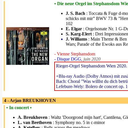
• Die neue Orgel im Stephansdom Wie
J. S. Bach
: Toccata & Fuge d-mol
schicks mit mir” BWV 73 & ”Her
102
E. Elgar
: Orgelsonate Nr. 1 G-Du
S. Karg-Elert
: Drei Impressionen
J. Williams
: Main Theme & Ben Ke
Wars; Parade of the Ewoks aus Ret
- Vienne Stephansdom
- Disque DGG,
juin 2020
Rieger-Orgel Stephansdom Wien 2020.
+Blu-ray Audio (Dolby Atmos) mit zus
Bach: Choral ”Was willlst du dich be
Lefebure-Wely: Bolero de concert op. 
4 - Arjan BREUKHOVEN
• In concert •
A. Breukhoven
: Waltz 'Doorgrond mijn hart', Cantilena, Gl
L. van Beethoven
: Symphony no. 5 in c-minor
A. Ketelbey
: Bells across the meadows