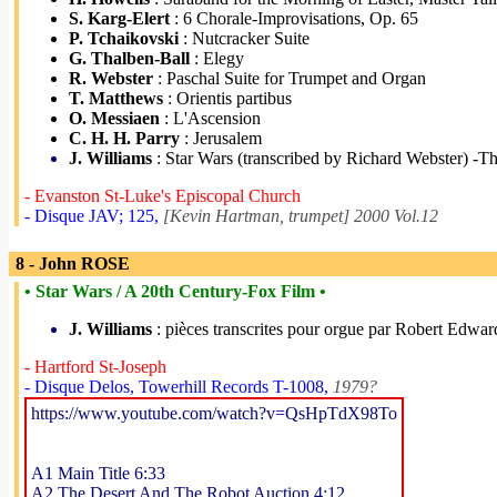
S. Karg-Elert
: 6 Chorale-Improvisations, Op. 65
P. Tchaikovski
: Nutcracker Suite
G. Thalben-Ball
: Elegy
R. Webster
: Paschal Suite for Trumpet and Organ
T. Matthews
: Orientis partibus
O. Messiaen
: L'Ascension
C. H. H. Parry
: Jerusalem
J. Williams
: Star Wars (transcribed by Richard Webster) -
- Evanston St-Luke's Episcopal Church
- Disque JAV; 125,
[Kevin Hartman, trumpet] 2000 Vol.12
8 - John ROSE
• Star Wars / A 20th Century-Fox Film •
J. Williams
: pièces transcrites pour orgue par Robert Edwa
- Hartford St-Joseph
- Disque Delos, Towerhill Records T-1008,
1979?
https://www.youtube.com/watch?v=QsHpTdX98To
A1 Main Title 6:33
A2 The Desert And The Robot Auction 4:12