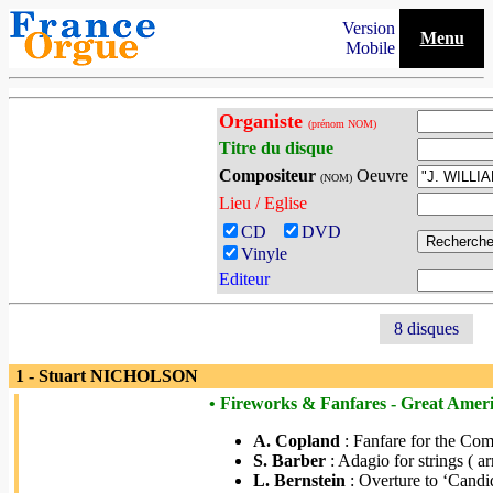
Version
Menu
Mobile
Organiste
(prénom NOM)
Titre du disque
Compositeur
Oeuvre
(NOM)
Lieu / Eglise
CD
DVD
Vinyle
Editeur
8 disques
1 - Stuart NICHOLSON
• Fireworks & Fanfares - Great Amer
A. Copland
: Fanfare for the Co
S. Barber
: Adagio for strings ( a
L. Bernstein
: Overture to ‘Candid