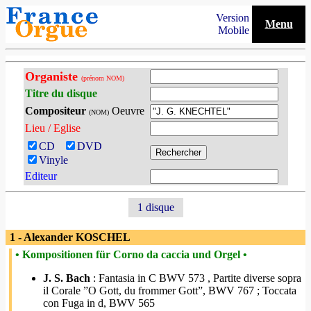
Version
Menu
Mobile
Organiste
(prénom NOM)
Titre du disque
Compositeur
Oeuvre
(NOM)
Lieu / Eglise
CD
DVD
Vinyle
Editeur
1 disque
1 - Alexander KOSCHEL
• Kompositionen für Corno da caccia und Orgel •
J. S. Bach
: Fantasia in C BWV 573 , Partite diverse sopra
il Corale ”O Gott, du frommer Gott”, BWV 767 ; Toccata
con Fuga in d, BWV 565