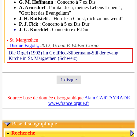
G. M. Hoffmann
: Concerto à 7 ex Dis
A. Armsdorf
: Partita ”Jesu, meines Lebens Leben” ;
”Gott hat das Evangelium”
J. H. Buttstett
: ”Herr Jesu Christ, dich zu uns wend”
P. J. Fick
: Concerto à 5 ex Dis Dur
J. G. Knechtel
: Concerto ex F-Dur
- St. Margrethen
- Disque Fagott;,
2012, Urban F. Walser Corno
Die Orgel (1992) im Gottfried-Silbermann-Stil der evang.
Kirche in St. Margrethen (Schweiz)
1 disque
Source: base de donnée discographique
Alain CARTAYRADE
www.france-orgue.fr
Base discographique
Recherche