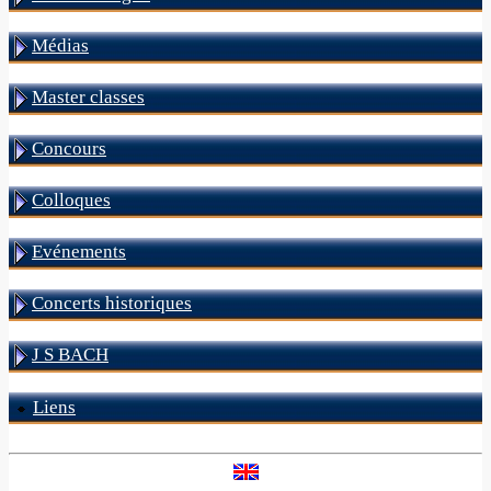
Médias
Master classes
Concours
Colloques
Evénements
Concerts historiques
J S BACH
Liens