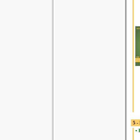
5 -
• 