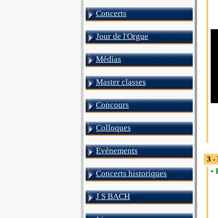
Concerts
Jour de l'Orgue
Médias
Master classes
Concours
Colloques
Evénements
3 -
• 
Concerts historiques
J S BACH