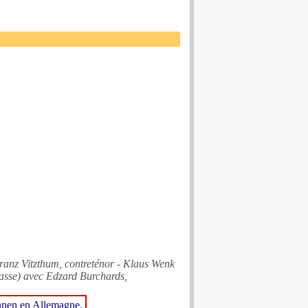
anz Vitzthum, contreténor - Klaus Wenk
asse) avec Edzard Burchards,
önnen en Allemagne.