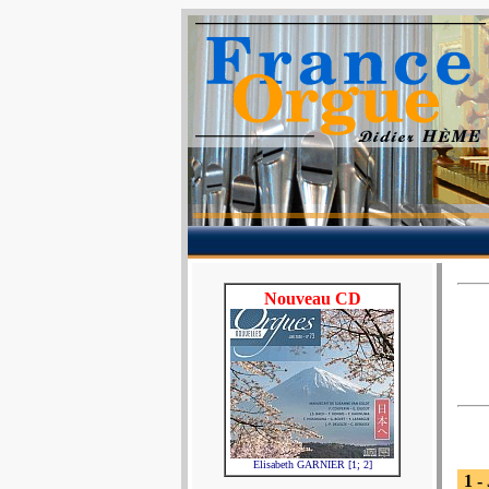
Nouveau CD
Elisabeth GARNIER [1; 2]
1 -