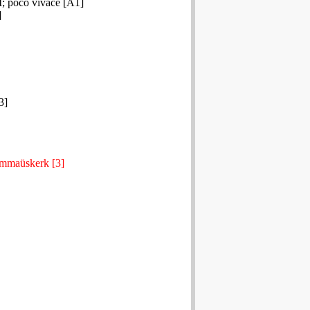
I; poco vivace [A1]
]
3]
Emmaüskerk [3]