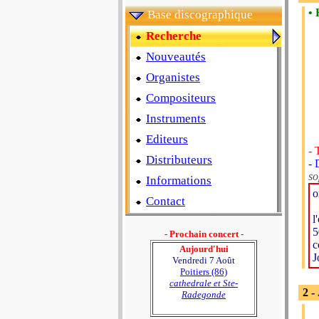
• 
Base discographique
Recherche
Nouveautés
Organistes
Compositeurs
Instruments
Editeurs
- 
Distributeurs
- 
so
Informations
o
Contact
l
5
- Prochain concert -
c
Aujourd'hui
J
Vendredi 7 Août
Poitiers (86)
cathedrale et Ste-
2 -
Radegonde