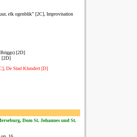
uur, elk ogenblik” [2C], Improvisation
. Briggs) [2D]
” [2D]
C], De Stad Klundert [D]
Merseburg, Dom St. Johannes und St.
 op. 16