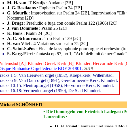
M. H. van 'T Kruijs
: Andante [2B]
J. G. Bastiaans
: Fughetto Psalm 24 [2B]
G. Mourik
: Improvisation sur Psalm 24 [2B], Improvisation ”Elk 
Nocturne [2D]
J. Dragt
: Praeludio e fuga con corale Psalm 122 (1966) [2C]
J. van Dommele
: Psalm 25 [2C]
K. Bons
: Psalm 24 [2C]
A. C. Schuurman
: Trio Psalm 139 [2C]
H. van Vliet
: 4 Variations sur psalm 75 [2C]
C. Saint-Saëns
: Final de la symphonie pour orgue et orchestre (tr
S. Karg-Elert
: fantasia op.87, no.1, ”Ach bleib mit deiner Gnade
Willemstad [A], Klundert Geref. Kerk [B], Klundert Hervormde Kerk [
Disque Brabantse Orgelfederatie BOF 201901,
2019
racks 1-5: Van Leeuwen-orgel (1952), Koepelkerk, Willemstad.
racks 6-9: Van Dam-orgel (1891), Gereformeerde Kerk, Klundert.
racks 10-15: Flentrop-orgel (1958), Hervormde Kerk, Klundert.
racks 16-18: Vermeulen-orgel (1950), De Stad Klundert.
 Michael SCHÖNHEIT
• Die Domorgeln von Friedrich Ladegast: 
Laurentius •
D. H. Engel
: Fantasia und Fuge g-Moll