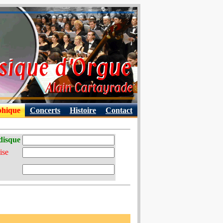
phique
Concerts
Histoire
Contact
disque
ise