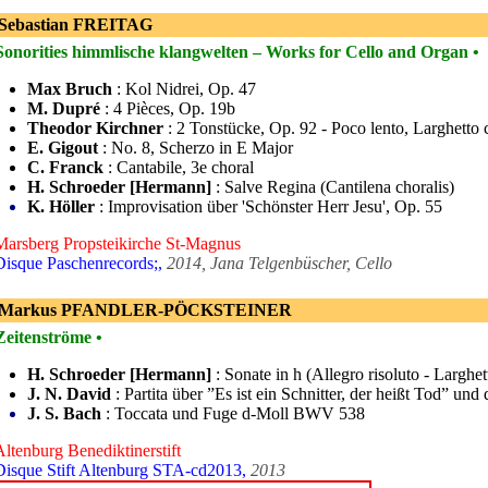
 Sebastian FREITAG
Sonorities himmlische klangwelten – Works for Cello and Organ •
Max Bruch
: Kol Nidrei, Op. 47
M. Dupré
: 4 Pièces, Op. 19b
Theodor Kirchner
: 2 Tonstücke, Op. 92 - Poco lento, Larghetto 
E. Gigout
: No. 8, Scherzo in E Major
C. Franck
: Cantabile, 3e choral
H. Schroeder [Hermann]
: Salve Regina (Cantilena choralis)
K. Höller
: Improvisation über 'Schönster Herr Jesu', Op. 55
Marsberg Propsteikirche St-Magnus
Disque Paschenrecords;,
2014, Jana Telgenbüscher, Cello
- Markus PFANDLER-PÖCKSTEINER
Zeitenströme •
H. Schroeder [Hermann]
: Sonate in h (Allegro risoluto - Larghet
J. N. David
: Partita über ”Es ist ein Schnitter, der heißt Tod” und
J. S. Bach
: Toccata und Fuge d-Moll BWV 538
Altenburg Benediktinerstift
Disque Stift Altenburg STA-cd2013,
2013