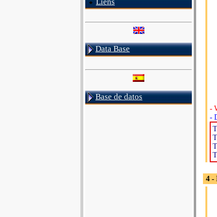
Liens
Data Base
Base de datos
- 
- 
T
T
T
T
4 -