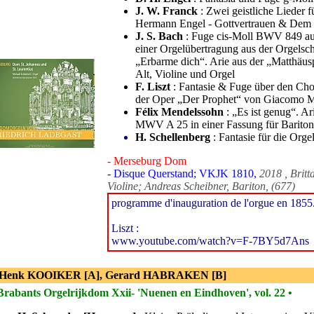
J. W. Franck
: Zwei geistliche Lieder 
Hermann Engel - Gottvertrauen & Dem d
J. S. Bach
: Fuge cis-Moll BWV 849 au
einer Orgelübertragung aus der Orgelsch
„Erbarme dich“. Arie aus der „Matthäu
Alt, Violine und Orgel
F. Liszt
: Fantasie & Fuge über den Cho
der Oper „Der Prophet“ von Giacomo 
Félix Mendelssohn
: „Es ist genug“. A
MWV A 25 in einer Fassung für Bariton
H. Schellenberg
: Fantasie für die Orgel
- Merseburg Dom
- Disque Querstand; VKJK 1810,
2018 , Brit
Violine; Andreas Scheibner, Bariton, (677)
programme d'inauguration de l'orgue en 1855
Liszt :
www.youtube.com/watch?v=F-7BY5d7Ans
 Henk KOOIKER [A], Gerard HABRAKEN [B]
Brabants Orgelrijkdom Xxii- 'Nuenen en Eindhoven', vol. 22 •