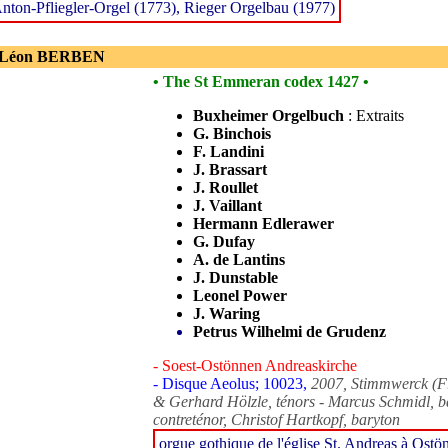
nton-Pfliegler-Orgel (1773), Rieger Orgelbau (1977)
 Léon BERBEN
• The St Emmeran codex 1427 •
Buxheimer Orgelbuch
: Extraits
G. Binchois
F. Landini
J. Brassart
J. Roullet
J. Vaillant
Hermann Edlerawer
G. Dufay
A. de Lantins
J. Dunstable
Leonel Power
J. Waring
Petrus Wilhelmi de Grudenz
- Soest-Ostönnen Andreaskirche
- Disque Aeolus; 10023,
2007, Stimmwerck (Fr
& Gerhard Hölzle, ténors - Marcus Schmidl, b
contreténor, Christof Hartkopf, baryton
orgue gothique de l'église St. Andreas à Ost