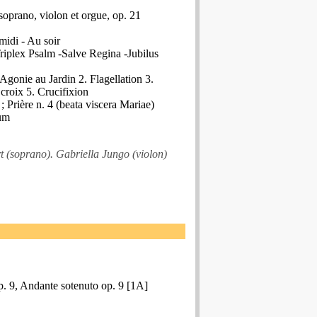
oprano, violon et orgue, op. 21
midi - Au soir
iplex Psalm -Salve Regina -Jubilus
 Agonie au Jardin 2. Flagellation 3.
croix 5. Crucifixion
; Prière n. 4 (beata viscera Mariae)
um
 (soprano). Gabriella Jungo (violon)
p. 9, Andante sotenuto op. 9 [1A]