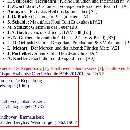
H. Schroeder [Hermann]
: Kleine Präludien und Intermezzi nr. V
J. Zwart [Jan]
: Canonisch voorspel en koraal over Psalm 84 [A1
Anonyme
: Es ist das Heil uns kommen her [A1]
J. B. Bach
: Ciaconna in Bes grote terts [A1]
S. Scheidt
: Magnificat Noni Toni Et exultavit [A2]
M. Schildt
: Gleichwie das Feuer [B3]
J. S. Bach
: Canzona d-moll, BWV 588 [B3]
H. N. Gerber
: Inventio in C Dur (a 2 Clav. & Pedal) [B3]
H. B. Orlinski
: Partita Gregoriana Praeludium & 6 Variationen [B
L. Mozart
: Der Morgen und der Abend; Für den Merz [A2]
J. Pachelbel
: Allein zu dir, Herr Jesu Christ [A2]
A. Kneller
: Praeludium und Fuge d -moll [A2]
Nuenen De Regenboog [1], Eindhoven Johanneskerk [2], Eindhoven 
Disque Brabantse Orgelfederatie BOF 201701',
mai 2017
uenen, De Regenboog
els-orgel (1962)
indhoven, Johanneskerk
.J.Vierdag-orgel (1973)
indhoven, Emmaüskerk
an den Bergh & Wendt-orgel (1962/1963)