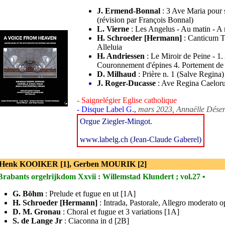
J. Ermend-Bonnal
: 3 Ave Maria pour s
(révision par François Bonnal)
L. Vierne
: Les Angelus - Au matin - A 
H. Schroeder [Hermann]
: Canticum Tr
Alleluia
H. Andriessen
: Le Miroir de Peine - 1.
Couronnement d'épines 4. Portement de 
D. Milhaud
: Prière n. 1 (Salve Regina) 
J. Roger-Ducasse
: Ave Regina Caelor
- Saignelégier Eglise catholique
- Disque Label G.,
mars 2023, Annaëlle Désert
Orgue Ziegler-Mingot.
www.labelg.ch (Jean-Claude Gaberel)
 Henk KOOIKER [1], Gerben MOURIK [2]
Brabants orgelrijkdom Xxvii : Willemstad Klundert ; vol.27 •
G. Böhm
: Prelude et fugue en ut [1A]
H. Schroeder [Hermann]
: Intrada, Pastorale, Allegro moderato o
D. M. Gronau
: Choral et fugue et 3 variations [1A]
S. de Lange Jr
: Ciaconna in d [2B]