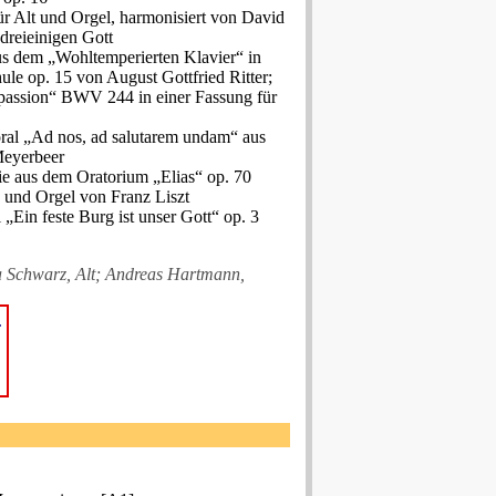
für Alt und Orgel, harmonisiert von David
reieinigen Gott
s dem „Wohltemperierten Klavier“ in
ule op. 15 von August Gottfried Ritter;
spassion“ BWV 244 in einer Fassung für
ral „Ad nos, ad salutarem undam“ aus
Meyerbeer
rie aus dem Oratorium „Elias“ op. 70
 und Orgel von Franz Liszt
 „Ein feste Burg ist unser Gott“ op. 3
ta Schwarz, Alt; Andreas Hartmann,
.