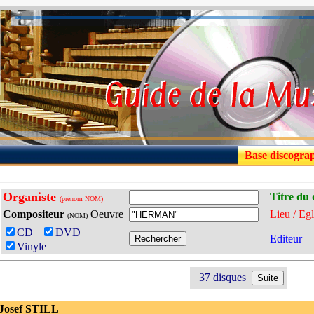
Base discogra
Organiste
Titre du 
(prénom NOM)
Compositeur
Oeuvre
Lieu / Egl
(NOM)
CD
DVD
Editeur
Vinyle
37 disques
 Josef STILL