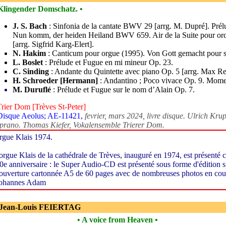
Klingender Domschatz. •
J. S. Bach
: Sinfonia de la cantate BWV 29 [arrg. M. Dupré]. Pré
Nun komm, der heiden Heiland BWV 659. Air de la Suite pour or
[arrg. Sigfrid Karg-Elert].
N. Hakim
: Canticum pour orgue (1995). Von Gott gemacht pour s
L. Boslet
: Prélude et Fugue en mi mineur Op. 23.
C. Sinding
: Andante du Quintette avec piano Op. 5 [arrg. Max Re
H. Schroeder [Hermann]
: Andantino ; Poco vivace Op. 9. Mome
M. Duruflé
: Prélude et Fugue sur le nom d’Alain Op. 7.
Trier Dom [Trèves St-Peter]
Disque Aeolus; AE-11421,
fevrier, mars 2024, livre disque. Ulrich Kru
prano. Thomas Kiefer, Vokalensemble Trierer Dom.
rgue Klais 1974.
'orgue Klais de la cathédrale de Trèves, inauguré en 1974, est présenté
0e anniversaire : le Super Audio-CD est présenté sous forme d'édition s
ouverture cartonnée A5 de 60 pages avec de nombreuses photos en coule
ohannes Adam
 Jean-Louis FEIERTAG
• A voice from Heaven •