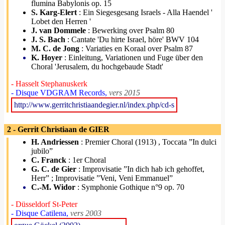
flumina Babylonis op. 15
S. Karg-Elert
: Ein Siegesgesang Israels - Alla Haendel '
Lobet den Herren '
J. van Dommele
: Bewerking over Psalm 80
J. S. Bach
: Cantate 'Du hirte Israel, höre' BWV 104
M. C. de Jong
: Variaties en Koraal over Psalm 87
K. Hoyer
: Einleitung, Variationen und Fuge über den
Choral 'Jerusalem, du hochgebaude Stadt'
- Hasselt Stephanuskerk
- Disque VDGRAM Records,
vers 2015
http://www.gerritchristiaandegier.nl/index.php/cd-s
2 - Gerrit Christiaan de GIER
H. Andriessen
: Premier Choral (1913) , Toccata ”In dulci
jubilo”
C. Franck
: 1er Choral
G. C. de Gier
: Improvisatie ”In dich hab ich gehoffet,
Herr” ; Improvisatie ”Veni, Veni Emmanuel”
C.-M. Widor
: Symphonie Gothique n°9 op. 70
- Düsseldorf St-Peter
- Disque Catilena,
vers 2003