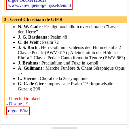
orgue Göckel (2002)
www.vanvulpenorgel-ijsselstein.nl
3 - Gerrit Christiaan de GIER
N. W. Gade
: Festligt praeludium over choralen ”Lover
den Herre”
J. G. Bastiaans
: Psalm 48
C. de Wolf
: Psalm 72
J. S. Bach
: Herr Gott, nun schleuss den Himmel auf a 2
Clav. e Pedalc (BWV 617) ; Allein Gott in der Höh ‘sei
Ehr‘ a 2 Clav. e Pedale Canto fermo in Tenore (BWV 663)
J. Brahms
: Praeludium und Fuge in g-moll
A. Guilmant
: Marche Funèbre & Chant Séraphique Opus
17
L. Vierne
: Choral de la 2e symphonie
G. C. de Gier
: Improvisatie Psalm 119,Improvisatie
Gezang 296
- Utrecht Domkerk
- Disque ,
?
orgue Bätz