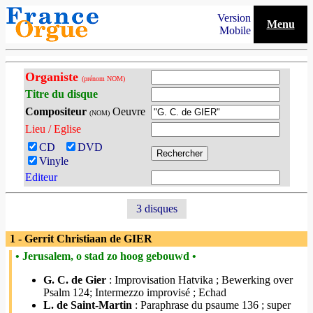
Version
Menu
Mobile
Organiste
(prénom NOM)
Titre du disque
Compositeur
Oeuvre
(NOM)
Lieu / Eglise
CD
DVD
Vinyle
Editeur
3 disques
1 - Gerrit Christiaan de GIER
• Jerusalem, o stad zo hoog gebouwd •
G. C. de Gier
: Improvisation Hatvika ; Bewerking over
Psalm 124; Intermezzo improvisé ; Echad
L. de Saint-Martin
: Paraphrase du psaume 136 ; super