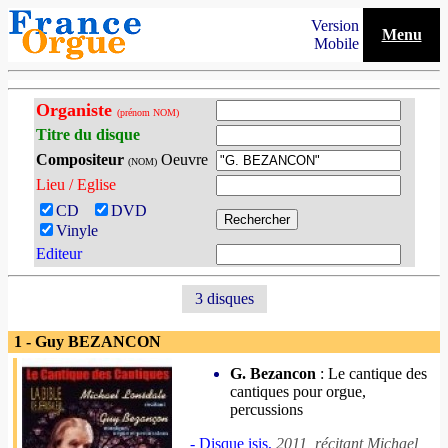
Version
Menu
Mobile
Organiste
(prénom NOM)
Titre du disque
Compositeur
Oeuvre
(NOM)
Lieu / Eglise
CD
DVD
Vinyle
Editeur
3 disques
1 - Guy BEZANCON
G. Bezancon
: Le cantique des
cantiques pour orgue,
percussions
- Disque isis,
2011, récitant Michael