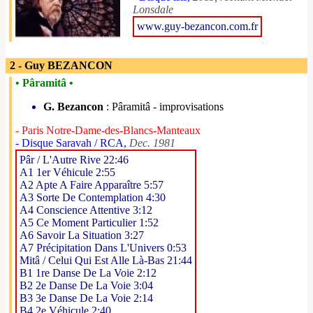
Lonsdale
www.guy-bezancon.com.fr
2 - Guy BEZANCON
• Pâramitâ •
G. Bezancon
: Pâramitâ - improvisations
- Paris Notre-Dame-des-Blancs-Manteaux
- Disque Saravah / RCA,
Dec. 1981
Pâr / L'Autre Rive 22:46
A1 1er Véhicule 2:55
A2 Apte A Faire Apparaître 5:57
A3 Sorte De Contemplation 4:30
A4 Conscience Attentive 3:12
A5 Ce Moment Particulier 1:52
A6 Savoir La Situation 3:27
A7 Précipitation Dans L'Univers 0:53
Mitâ / Celui Qui Est Alle Là-Bas 21:44
B1 1re Danse De La Voie 2:12
B2 2e Danse De La Voie 3:04
B3 3e Danse De La Voie 2:14
B4 2e Véhicule 2:40