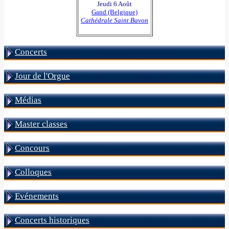
Jeudi 6 Août
Gand (Belgique)
Cathédrale Saint Bavon
Concerts
Jour de l'Orgue
Médias
Master classes
Concours
Colloques
Evénements
Concerts historiques