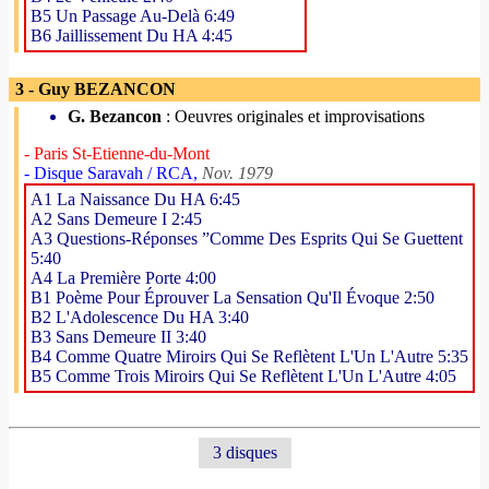
B5 Un Passage Au-Delà 6:49
B6 Jaillissement Du HA 4:45
3 - Guy BEZANCON
G. Bezancon
: Oeuvres originales et improvisations
- Paris St-Etienne-du-Mont
- Disque Saravah / RCA,
Nov. 1979
A1 La Naissance Du HA 6:45
A2 Sans Demeure I 2:45
A3 Questions-Réponses ”Comme Des Esprits Qui Se Guettent
5:40
A4 La Première Porte 4:00
B1 Poème Pour Éprouver La Sensation Qu'Il Évoque 2:50
B2 L'Adolescence Du HA 3:40
B3 Sans Demeure II 3:40
B4 Comme Quatre Miroirs Qui Se Reflètent L'Un L'Autre 5:35
B5 Comme Trois Miroirs Qui Se Reflètent L'Un L'Autre 4:05
3 disques