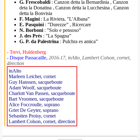
G. Frescobaldi
: Canzon detta la Bernardinia , Canzon
deta la Donatina , Canzon detta la Lucchesina , Canzon
detta la Bonvisia
F. Magini
: La Riviera, ”L'Albana”
E. Pasquini
: ”Durezze” , Ricercare
N. Borboni
: ”Solo e pensoso”
J. des Prés
: ”La Spagna”
G. P. da Palestrina
: Pulchra es amica”
- Trevi, Huldenberg
- Disque Passacaille,
2016-17, inAlto, Lambert Colson, cornet,
direction
inAlto
Marleen Leicher, cornet
Guy Hanssen, sacqueboute
Adam Woolf, sacqueboute
Charlott Van Passen, sacqueboute
Bart Vroomen, sacqueboute
Alice Foccroulle, soprano
Griet De Geyter, soprano
Sebastien Proisy, cornet
Lambert Colson, cornet, direction