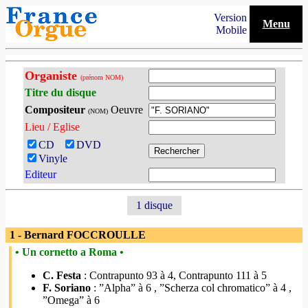
Version
Menu
Mobile
Organiste
(prénom NOM)
Titre du disque
Compositeur
Oeuvre
(NOM)
Lieu / Eglise
CD
DVD
Vinyle
Editeur
1 disque
1 - Bernard FOCCROULLE
• Un cornetto a Roma •
C. Festa
: Contrapunto 93 à 4, Contrapunto 111 à 5
F. Soriano
: ”Alpha” à 6 , ”Scherza col chromatico” à 4 ,
”Omega” à 6