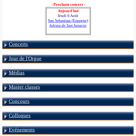
- Prochain concert -
Aujourd'hui
Jeudi 6 Août
San Sebastian (Espagne)
Iglesia de San Ignacio
Concerts
Jour de l'Orgue
Médias
Master classes
Concours
Colloques
Evénements