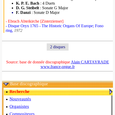
K. P. E. Bach
: 4 Duets
D. G. Steibelt
: Sonate G Major
F. Danzi
: Sonate D Major
- Ebrach Abteikirche [Zisterzienser]
- Disque Oryx 1765 - The Historic Organs Of Europe; Fono
ring,
1972
2 disques
Source: base de donnée discographique
Alain CARTAYRADE
www.france-orgue.fr
Base discographique
Recherche
Nouveautés
Organistes
Compositeurs