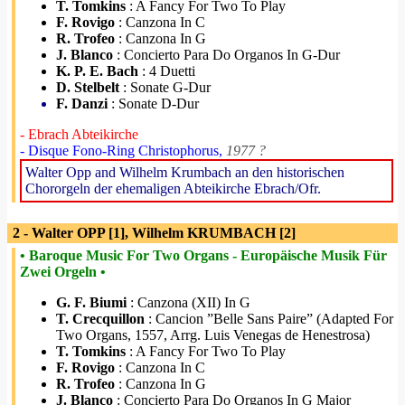
T. Tomkins
: A Fancy For Two To Play
F. Rovigo
: Canzona In C
R. Trofeo
: Canzona In G
J. Blanco
: Concierto Para Do Organos In G-Dur
K. P. E. Bach
: 4 Duetti
D. Stelbelt
: Sonate G-Dur
F. Danzi
: Sonate D-Dur
- Ebrach Abteikirche
- Disque Fono-Ring Christophorus,
1977 ?
Walter Opp and Wilhelm Krumbach an den historischen
Chororgeln der ehemaligen Abteikirche Ebrach/Ofr.
2 - Walter OPP [1], Wilhelm KRUMBACH [2]
• Baroque Music For Two Organs - Europäische Musik Für
Zwei Orgeln •
G. F. Biumi
: Canzona (XII) In G
T. Crecquillon
: Cancion ”Belle Sans Paire” (Adapted For
Two Organs, 1557, Arrg. Luis Venegas de Henestrosa)
T. Tomkins
: A Fancy For Two To Play
F. Rovigo
: Canzona In C
R. Trofeo
: Canzona In G
J. Blanco
: Concierto Para Do Organos In G Major