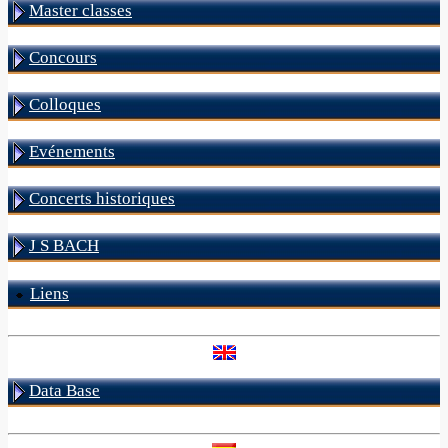
Master classes
Concours
Colloques
Evénements
Concerts historiques
J S BACH
Liens
Data Base