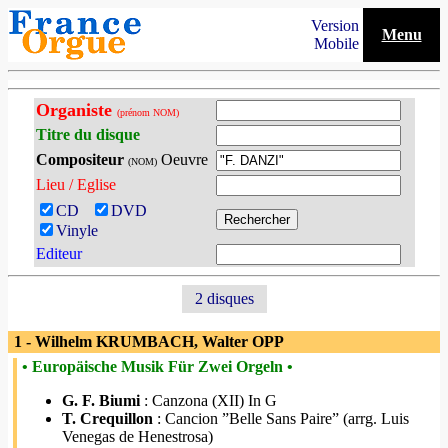
Version
Menu
Mobile
Organiste
(prénom NOM)
Titre du disque
Compositeur
Oeuvre
(NOM)
Lieu / Eglise
CD
DVD
Vinyle
Editeur
2 disques
1 - Wilhelm KRUMBACH, Walter OPP
• Europäische Musik Für Zwei Orgeln •
G. F. Biumi
: Canzona (XII) In G
T. Crequillon
: Cancion ”Belle Sans Paire” (arrg. Luis
Venegas de Henestrosa)