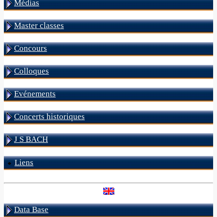
Médias
Master classes
Concours
Colloques
Evénements
Concerts historiques
J S BACH
Liens
Data Base