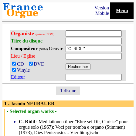
Version
Menu
Mobile
Organiste
(prénom NOM)
Titre du disque
Compositeur
Oeuvre
(NOM)
Lieu / Eglise
CD
DVD
Vinyle
Editeur
1 disque
1 - Jasmin NEUBAUER
• Selected organ works •
C. Ridil
: Meditationen über ”Ehre sei Dir, Christe” pour
orgue solo (1967); Voci per tromba e organo (Stimmen)
(1973); Dies Pentecostes - Vier liturgische