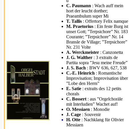
d
C. Paumann
: Wach auff mein
hort der leucht dorther;
Praeambulum super Mi
T. Tallis
: Offertory Felix namque
M. Praetorius
: Ein feste Burg ist
unser Gott; ”Terpsichore” Nr. 183
Courante; ”Terpsichore” Nr. 14
Bransle de Village; ”Terpsichore”
Nr. 231 Volte
A. Werckmeister
: Canzonetta
J. G. Walther
: 3 extraits de
Partita sopra ”Jesu meine Freude”
J. S. Bach
: BWV 636, 627, 538
C.-E. Heinrich
: Romantische
Improvisation; Improvisation über
”Lobe den Herrn”
E. Satie
: extraits des 12 petits
chorals
C. Bossert
: aus ”Orgelchoräle
mit Interludien” Wachet auf!
O. Messiaen
: Monodie
J. Cage
: Souvenir
H. Otte
: Nachklang für Olivier
Messiaen