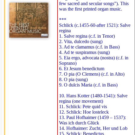
few sacred and secular songs”). This
was the first printed organ music.
***
Schlick (c.1455-60-after 1521): Salve
regina
1. Salve regina (c.f. in Tenor)
2. Vita, dulcedo (sung)
3. Ad te clamamus (c.f. in Bass)
4. Ad te suspiramus (sung)
5. Eia ergo, advocata (nostra) (c.f. in
Soprano)
6. Et Jesum benedictum
7. O pia (O Clemens) (c.f. in Alto)
8. O pia (sung)
9. O dulcis Maria (c.f. in Bass)
10. Hans Kotter (1480-1541): Salve
regina (one movement)
11. Schlick: Pete quid vis
12. Schlick: Hoe losteleck
13. Paul Hofhaimer (1459 – 1537):
Was ich durch Glück
14. Hofhaimer: Zucht, Her und Lob
15. Schlick: Benedictus