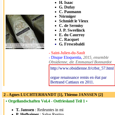
H. Isaac
G. Dufay
C. Paumann
Nörmiger
Schmidt le Vieux
C. de Sermisy
J. P. Sweelinck
E. du Caurroy
C. Racquet
G. Frescobaldi
- Saint-Julien-du-Sault
- Disque Eloquentia,
2015, ensemble
Obsidienne, dir. Emmanuel Bonnardot
http://www.obsidienne.fr/crbst_57.html
orgue renaissance remis en état par
Bertrand Cattiaux en 2011.
2 - Agnes LUCHTERHANDT [1], Thiemo JANSSEN [2]
• Orgellandschaften Vol.4 - Ostfriesland Teil 1 •
T. Janssen
: Redeuntes in mi
P. Hofhaimer
: Salve Regina