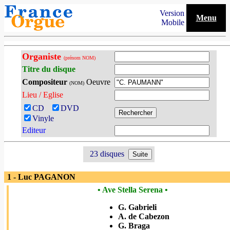
Version
Menu
Mobile
Organiste
(prénom NOM)
Titre du disque
Compositeur
Oeuvre
(NOM)
Lieu / Eglise
CD
DVD
Vinyle
Editeur
23 disques
1 - Luc PAGANON
• Ave Stella Serena •
G. Gabrieli
A. de Cabezon
G. Braga