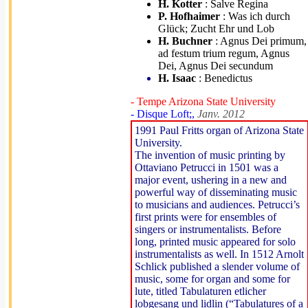
H. Kotter
: Salve Regina
P. Hofhaimer
: Was ich durch
Glück; Zucht Ehr und Lob
H. Buchner
: Agnus Dei primum,
ad festum trium regum, Agnus
Dei, Agnus Dei secundum
H. Isaac
: Benedictus
- Tempe Arizona State University
- Disque Loft;,
Janv. 2012
1991 Paul Fritts organ of Arizona State
University.
The invention of music printing by
Ottaviano Petrucci in 1501 was a
major event, ushering in a new and
powerful way of disseminating music
to musicians and audiences. Petrucci’s
first prints were for ensembles of
singers or instrumentalists. Before
long, printed music appeared for solo
instrumentalists as well. In 1512 Arnolt
Schlick published a slender volume of
music, some for organ and some for
lute, titled Tabulaturen etlicher
lobgesang und lidlin (“Tabulatures of a