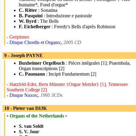
humaine*, Fond d'orgue*
C. Ritter
: Sonatina
B. Pasquini
: Introduzione e pastorale
W. Byrd
: The Bells
F. Eichelberger
: Freedy's Bells d'après Robinson
- Gerpinnes
- Disque Chordis et Organo;,
2005 CD
9 - Joseph PAYNE
Buxheimer Orgelbuch
: Pièces intégrales [1]; Praembula,
Organ transcriptions [2]
C. Paumann
: Incipit Fundamentum [2]
- Hatzfeld-Eder, Bern Münster {Orgue Metzler} [1], Tennessee
Southern College [2]
- Disque Naxos;,
1995 3CDs
10 - Pieter van DIJK
• Organs of the Netherlands •
S. van Soldt
S. V. Jour