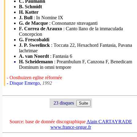
C. Paumann
B. Schmidt
H. Kotter
J. Bull
: In Nomine IX
G. de Macque
: Consonanze stravaganti
F. Correa de Arauxo
: Canto llano de la immaculada
Concepcion
G. Frescobaldi
J. P. Sweelinck
: Toccata 22, Hexachord Fantasia, Pavana
lachrimae
A. van Noordt
: Fantasia 6
H. Scheidemann
: Preambulum F, Canzona F, Benedicam
Dominum in omni tempore
- Oosthuizen eglise réformée
- Disque Emergo,
1992
23 disques
Source: base de donnée discographique
Alain CARTAYRADE
www.france-orgue.fr