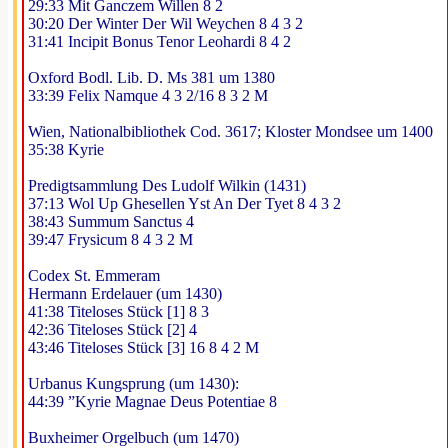
29:33 Mit Ganczem Willen 8 2
30:20 Der Winter Der Wil Weychen 8 4 3 2
31:41 Incipit Bonus Tenor Leohardi 8 4 2
Oxford Bodl. Lib. D. Ms 381 um 1380
33:39 Felix Namque 4 3 2/16 8 3 2 M
Wien, Nationalbibliothek Cod. 3617; Kloster Mondsee um 1400
35:38 Kyrie
Predigtsammlung Des Ludolf Wilkin (1431)
37:13 Wol Up Ghesellen Yst An Der Tyet 8 4 3 2
38:43 Summum Sanctus 4
39:47 Frysicum 8 4 3 2 M
Codex St. Emmeram
Hermann Erdelauer (um 1430)
41:38 Titeloses Stück [1] 8 3
42:36 Titeloses Stück [2] 4
43:46 Titeloses Stück [3] 16 8 4 2 M
Urbanus Kungsprung (um 1430):
44:39 ”Kyrie Magnae Deus Potentiae 8
Buxheimer Orgelbuch (um 1470)