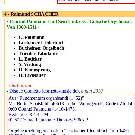
4 - Raimund SCHÄCHER
• Conrad Paumann Und Sein Umkreis - Gotische Orgelmusik
Von 1380-1511 •
C. Paumann
Lochamer Liederbuch
Buxheimer Orgelbuch
Trienter Tabulatur
L. Bodeker
S. Virdung
U. Kungsprung
H. Erdelauer
- Oosthuizen
- Disque Cornetto (cornetto-music.de),
8 juin 2010
Aus ”Fundmentum organisandi (1452)”
Ms. Berlin Staatsbibli. 40613; früher Wernigerode, Codex Zb. 14
0:00 Conrad Paumann (1410-1473)
Redeuntes 8 4 3 2 M
01:50 Conrad Paumann: Titeloses Stück 2
Orgelbearbeitungen aus dem ”Lochamer Liederbuch” um 1460