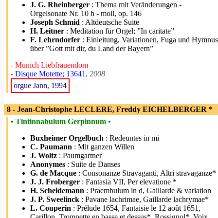
J. G. Rheinberger
: Thema mit Veränderungen -
Orgelsonate Nr. 10 h - moll, op. 146
Joseph Schmid
: Altdeutsche Suite
H. Leitner
: Meditation für Orgel; ”In caritate”
F. Lehrndorfer
: Einleitung, Variationen, Fuga und Hymnus
über ”Gott mit dir, du Land der Bayern”
- Munich Liebfrauendom
- Disque Motette; 13641,
2008
orgue Jann, 1994
8 - Jean-Christophe LECLERE, Freddy EICHELBERGER *
• Tintinnabulum Gerpinnum •
Buxheimer Orgelbuch
: Redeuntes in mi
C. Paumann
: Mit ganzen Willen
J. Woltz
: Paumgartner
Anonymes
: Suite de Danses
G. de Macque
: Consonanze Stravaganti, Altri stravaganze*
J. J. Froberger
: Fantasia VII, Per elevatione *
H. Scheidemann
: Praembulum in d, Gaillarde & variation
J. P. Sweelinck
: Pavane lachrimae, Gaillarde lachrymae*
L. Couperin
: Prélude 1654, Fantaisie le 12 août 1651,
Carillon, Trompette en basse et dessus*, Rossignol*, Voix