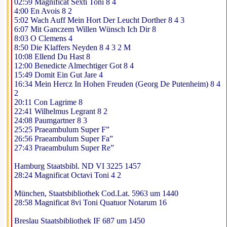
02:59 Magnificat Sexti Toni 8 4
4:00 En Avois 8 2
5:02 Wach Auff Mein Hort Der Leucht Dorther 8 4 3
6:07 Mit Ganczem Willen Wünsch Ich Dir 8
8:03 O Clemens 4
8:50 Die Klaffers Neyden 8 4 3 2 M
10:08 Ellend Du Hast 8
12:00 Benedicte Almechtiger Got 8 4
15:49 Domit Ein Gut Jare 4
16:34 Mein Hercz In Hohen Freuden (Georg De Putenheim) 8 4
2
20:11 Con Lagrime 8
22:41 Wilhelmus Legrant 8 2
24:08 Paumgartner 8 3
25:25 Praeambulum Super F”
26:56 Praeambulum Super Fa”
27:43 Praeambulum Super Re”
Hamburg Staatsbibl. ND VI 3225 1457
28:24 Magnificat Octavi Toni 4 2
München, Staatsbibliothek Cod.Lat. 5963 um 1440
28:58 Magnificat 8vi Toni Quatuor Notarum 16
Breslau Staatsbibliothek IF 687 um 1450