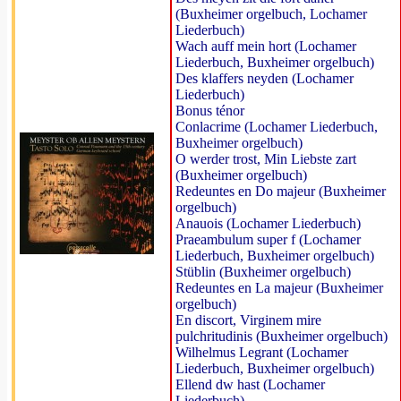
(Buxheimer orgelbuch, Lochamer
Liederbuch)
Wach auff mein hort (Lochamer
Liederbuch, Buxheimer orgelbuch)
Des klaffers neyden (Lochamer
Liederbuch)
Bonus ténor
Conlacrime (Lochamer Liederbuch,
Buxheimer orgelbuch)
O werder trost, Min Liebste zart
(Buxheimer orgelbuch)
Redeuntes en Do majeur (Buxheimer
orgelbuch)
Anauois (Lochamer Liederbuch)
Praeambulum super f (Lochamer
Liederbuch, Buxheimer orgelbuch)
Stüblin (Buxheimer orgelbuch)
Redeuntes en La majeur (Buxheimer
orgelbuch)
En discort, Virginem mire
pulchritudinis (Buxheimer orgelbuch)
Wilhelmus Legrant (Lochamer
Liederbuch, Buxheimer orgelbuch)
Ellend dw hast (Lochamer
Liederbuch)