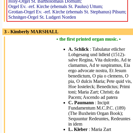
Holy-Orgel St. Bartholomäus Dornum;
Orgel Ev. -ref. Kirche (ehemals St. Paulus) Uttum;
Grotian-Orgel Ev. -ref. Kirche (ehemals St. Stephanus) Pilsum;
Schnitger-Orgel St. Ludgeri Norden
3 - Kimberly MARSHALL
• the first printed organ music. •
A. Schlick
: Tabulatur etlicher
Lobgesang und lidleid (1512)-
salve Regina, Vita dulcedo, Ad te
clamamus, Ad te suspiramus, Eia
ergo advocate nostra, Et Jesum
benedictum, O pia o clemens, O
pia, O dulcis Maria; Pete quid vis,
Hoe Iosteleck; Benedictus; Primi
toni; Maria Zart; Christi; da
Pacem; Ascendo ad patera
C. Paumann
: Incipit
Fundamentum M.C.P.C. (189)
(The Buxheim Organ Book);
Sequuntur Redeuntes, Redeuntes
in idem
L. Kleber
: Maria Zart