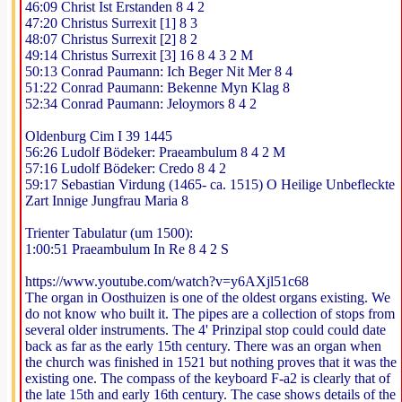
46:09 Christ Ist Erstanden 8 4 2
47:20 Christus Surrexit [1] 8 3
48:07 Christus Surrexit [2] 8 2
49:14 Christus Surrexit [3] 16 8 4 3 2 M
50:13 Conrad Paumann: Ich Beger Nit Mer 8 4
51:22 Conrad Paumann: Bekenne Myn Klag 8
52:34 Conrad Paumann: Jeloymors 8 4 2
Oldenburg Cim I 39 1445
56:26 Ludolf Bödeker: Praeambulum 8 4 2 M
57:16 Ludolf Bödeker: Credo 8 4 2
59:17 Sebastian Virdung (1465- ca. 1515) O Heilige Unbefleckte
Zart Innige Jungfrau Maria 8
Trienter Tabulatur (um 1500):
1:00:51 Praeambulum In Re 8 4 2 S
https://www.youtube.com/watch?v=y6AXjl51c68
The organ in Oosthuizen is one of the oldest organs existing. We
do not know who built it. The pipes are a collection of stops from
several older instruments. The 4' Prinzipal stop could could date
back as far as the early 15th century. There was an organ when
the church was finished in 1521 but nothing proves that it was the
existing one. The compass of the keyboard F-a2 is clearly that of
the late 15th and early 16th century. The case shows details of the