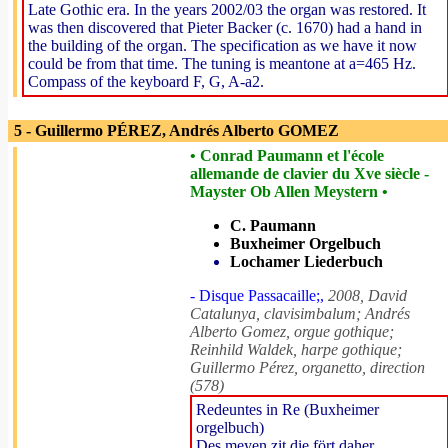
Late Gothic era. In the years 2002/03 the organ was restored. It
was then discovered that Pieter Backer (c. 1670) had a hand in
the building of the organ. The specification as we have it now
could be from that time. The tuning is meantone at a=465 Hz.
Compass of the keyboard F, G, A-a2.
5 - Guillermo PÉREZ, Andrés Alberto GOMEZ
• Conrad Paumann et l'école
allemande de clavier du Xve siècle -
Mayster Ob Allen Meystern •
C. Paumann
Buxheimer Orgelbuch
Lochamer Liederbuch
- Disque Passacaille;,
2008, David
Catalunya, clavisimbalum; Andrés
Alberto Gomez, orgue gothique;
Reinhild Waldek, harpe gothique;
Guillermo Pérez, organetto, direction
(578)
Redeuntes in Re (Buxheimer
orgelbuch)
Des meyen zit die fört daher