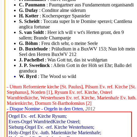
C. Paumann
: Paumgartner aus Fundamentum organisandi
G. Dufay
: Conditor alme siderum
H. Kotter
: Kochersperger Spanieler
S. Scheidt
: Toccata super In te Domine speravi; Cantilena
anglica fortunae
S. van Soldt
: Heer ich will v wt's Herten gront, den 9
sallem; Brande Champanje
G. Böhm
: Freu dich sehr, o meine Seele
D. Buxtehude
: Präludium in a BuxWV 153; Nun lob mein
Seel den Herren BuxWV 212
J. Pachelbel
: Was Gott tut, das ist wohlgetan
J. P. Sweelinck
: Allein Gott in der Höh sei Ehr; Ballo del
granduca
W. Byrd
: The Wood so wild
- Uttum Reformierte kirche [St. Paulus], Pilsum Ev. ref. Kirche [St.
Stephanus], Norden [1], Rysum Ev. ref. Kirche, Osteel
Warnfriedkirche, Westerhusen Ev. ref. Kirche, Marienhafe Ev. luth.
Marienkirche, Dornum St-Bartholomäus [2]
- Disque Nomine - Orgeln in den Orten,
2012
Orgel Ev. -ref. Kirche Rysum;
Evers-Orgel WarnfriedKirche Osteel;
Sieburg-Orgel Ev. -ref. Kirche Westerhusen;
Holy-Orgel Ev. -luth. Marienkirche Marienhafe;