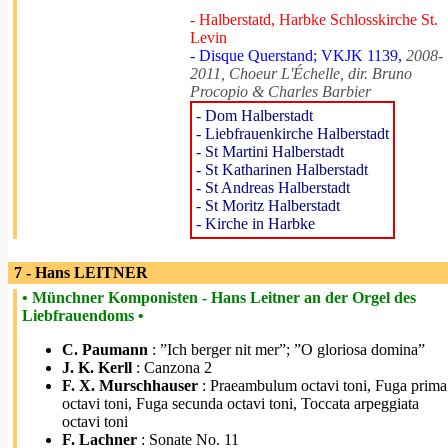
- Halberstatd, Harbke Schlosskirche St.
Levin
- Disque Querstand; VKJK 1139,
2008-
2011, Choeur L'Échelle, dir. Bruno
Procopio & Charles Barbier
- Dom Halberstadt
- Liebfrauenkirche Halberstadt
- St Martini Halberstadt
- St Katharinen Halberstadt
- St Andreas Halberstadt
- St Moritz Halberstadt
- Kirche in Harbke
7 - Hans LEITNER
• Münchner Komponisten - Hans Leitner an der Orgel des
Liebfrauendoms •
C. Paumann
: ”Ich berger nit mer”; ”O gloriosa domina”
J. K. Kerll
: Canzona 2
F. X. Murschhauser
: Praeambulum octavi toni, Fuga prima
octavi toni, Fuga secunda octavi toni, Toccata arpeggiata
octavi toni
F. Lachner
: Sonate No. 11