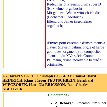
Redeuntes & Praeambulum super D
(Buxheimer orgelbuch)
Mit ganczen Willen wünsch ich dir
(Lochamer Liederbuch)
Ellend und Jamer (Buxheimer
orgelbuch)
Œuvres pour ensemble d’instruments à
clavier (clavisimbalum, orgue et harpe
gothiques, organetto) du compositeur
allemand du XVe siècle Conrad
Paumann, d’une incroyable beauté et
originalité.
6 - Harald VOGEL, Christoph BOSSERT, Claus-Erhard
HEINRICH, Klaus-Jürgen TEUTSCHBEIN, Bernhard
WIECZOREK, Hans-Ola ERICSSON, Jean-Charles
ABLITZER
• Halberstadt •
A. Ileborgh
: Praeambulum super