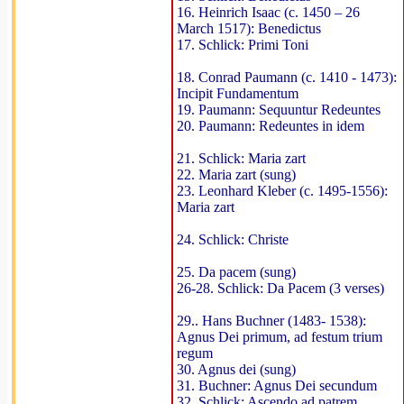
16. Heinrich Isaac (c. 1450 – 26
March 1517): Benedictus
17. Schlick: Primi Toni
18. Conrad Paumann (c. 1410 - 1473):
Incipit Fundamentum
19. Paumann: Sequuntur Redeuntes
20. Paumann: Redeuntes in idem
21. Schlick: Maria zart
22. Maria zart (sung)
23. Leonhard Kleber (c. 1495-1556):
Maria zart
24. Schlick: Christe
25. Da pacem (sung)
26-28. Schlick: Da Pacem (3 verses)
29.. Hans Buchner (1483- 1538):
Agnus Dei primum, ad festum trium
regum
30. Agnus dei (sung)
31. Buchner: Agnus Dei secundum
32. Schlick: Ascendo ad patrem