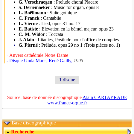
G. Verschraegen
: Prelude choral Placare
S. Deriemaeker
: Music for organ, opus 8
L. Boëllmann
: Suite gothique
C. Franck
: Cantabile
L. Vierne
: Lied, opus 31 no. 17
E. Batiste
: Elévation en la bémol majeur, opus 23
C.-M. Widor
: Toccata
J. Alain
: Litanies, Postlude pour l'office de complies
G. Pierné
: Prélude, opus 29 no 1 (Trois pièces no. 1)
- Anvers cathédrale Notre-Dame
- Disque Unda Maris; René Gailly,
1995
1 disque
Source: base de donnée discographique
Alain CARTAYRADE
www.france-orgue.fr
Base discographique
Recherche