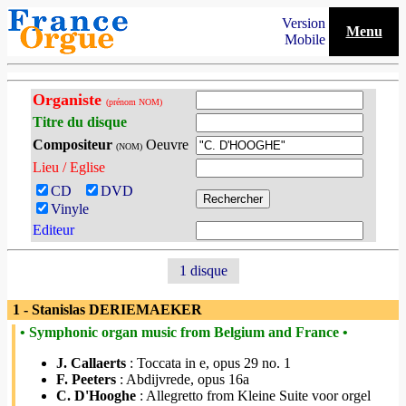
Version
Menu
Mobile
Organiste
(prénom NOM)
Titre du disque
Compositeur
Oeuvre
(NOM)
Lieu / Eglise
CD
DVD
Vinyle
Editeur
1 disque
1 - Stanislas DERIEMAEKER
• Symphonic organ music from Belgium and France •
J. Callaerts
: Toccata in e, opus 29 no. 1
F. Peeters
: Abdijvrede, opus 16a
C. D'Hooghe
: Allegretto from Kleine Suite voor orgel