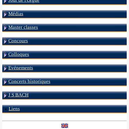
Jour de l'Orgue
Médias
Master classes
Concours
Colloques
Evénements
Concerts historiques
J S BACH
Liens