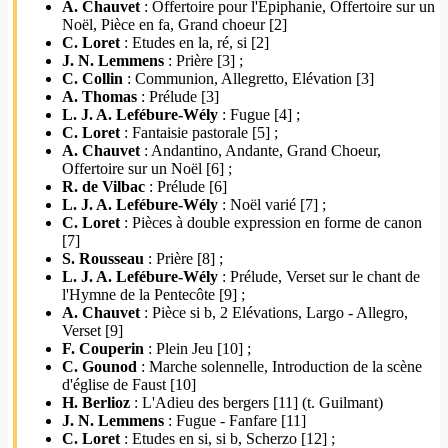
A. Chauvet
: Offertoire pour l'Epiphanie, Offertoire sur un
Noël, Pièce en fa, Grand choeur [2]
C. Loret
: Etudes en la, ré, si [2]
J. N. Lemmens
: Prière [3] ;
C. Collin
: Communion, Allegretto, Elévation [3]
A. Thomas
: Prélude [3]
L. J. A. Lefébure-Wély
: Fugue [4] ;
C. Loret
: Fantaisie pastorale [5] ;
A. Chauvet
: Andantino, Andante, Grand Choeur,
Offertoire sur un Noël [6] ;
R. de Vilbac
: Prélude [6]
L. J. A. Lefébure-Wély
: Noël varié [7] ;
C. Loret
: Pièces à double expression en forme de canon
[7]
S. Rousseau
: Prière [8] ;
L. J. A. Lefébure-Wély
: Prélude, Verset sur le chant de
l'Hymne de la Pentecôte [9] ;
A. Chauvet
: Pièce si b, 2 Elévations, Largo - Allegro,
Verset [9]
F. Couperin
: Plein Jeu [10] ;
C. Gounod
: Marche solennelle, Introduction de la scène
d'église de Faust [10]
H. Berlioz
: L'Adieu des bergers [11] (t. Guilmant)
J. N. Lemmens
: Fugue - Fanfare [11]
C. Loret
: Etudes en si, si b, Scherzo [12] ;