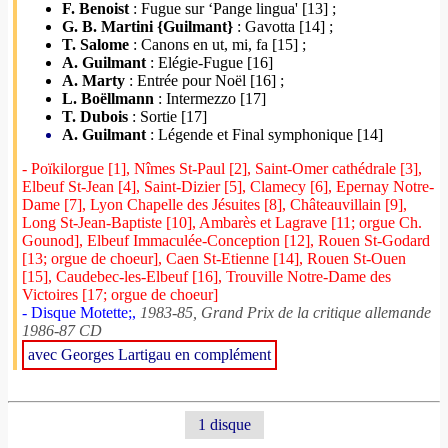
F. Benoist
: Fugue sur ‘Pange lingua' [13] ;
G. B. Martini {Guilmant}
: Gavotta [14] ;
T. Salome
: Canons en ut, mi, fa [15] ;
A. Guilmant
: Elégie-Fugue [16]
A. Marty
: Entrée pour Noël [16] ;
L. Boëllmann
: Intermezzo [17]
T. Dubois
: Sortie [17]
A. Guilmant
: Légende et Final symphonique [14]
- Poïkilorgue [1], Nîmes St-Paul [2], Saint-Omer cathédrale [3],
Elbeuf St-Jean [4], Saint-Dizier [5], Clamecy [6], Epernay Notre-
Dame [7], Lyon Chapelle des Jésuites [8], Châteauvillain [9],
Long St-Jean-Baptiste [10], Ambarès et Lagrave [11; orgue Ch.
Gounod], Elbeuf Immaculée-Conception [12], Rouen St-Godard
[13; orgue de choeur], Caen St-Etienne [14], Rouen St-Ouen
[15], Caudebec-les-Elbeuf [16], Trouville Notre-Dame des
Victoires [17; orgue de choeur]
- Disque Motette;,
1983-85, Grand Prix de la critique allemande
1986-87 CD
avec Georges Lartigau en complément
1 disque