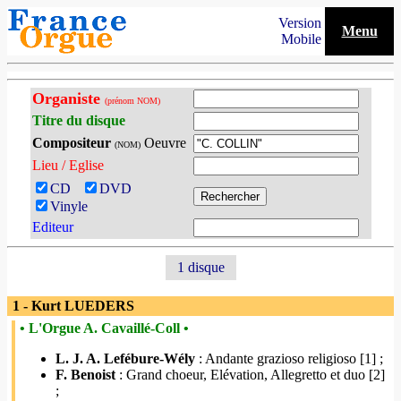
Version
Menu
Mobile
Organiste
(prénom NOM)
Titre du disque
Compositeur
Oeuvre
(NOM)
Lieu / Eglise
CD
DVD
Vinyle
Editeur
1 disque
1 - Kurt LUEDERS
• L'Orgue A. Cavaillé-Coll •
L. J. A. Lefébure-Wély
: Andante grazioso religioso [1] ;
F. Benoist
: Grand choeur, Elévation, Allegretto et duo [2]
;