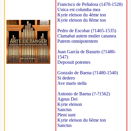
Francisco de Peñalosa (1470-1528)
Unica est columba mea
Kyrie eleison du 4ème ton
Kyrie eleison du 8ème ton
Pedro de Escobar (?1465-1535)
Clamabat autem mulier cananea
Patrem omnipotentem
Juan García de Basurto (?1480-
1547)
Deposuit potentes
Gonzalo de Baena (?1480-1540)
Si dedero
Ave maris stella
Antonio de Baena (?-?1562)
Agnus Dei
Kyrie eleison
Sanctus
Pleni sunt
Kyrie eleison du 6ème ton
Sanctus