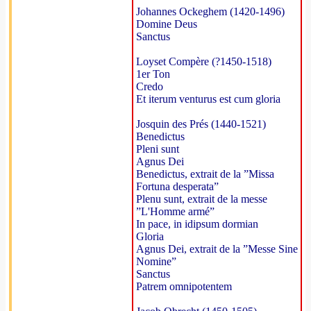
Johannes Ockeghem (1420-1496)
Domine Deus
Sanctus
Loyset Compère (?1450-1518)
1er Ton
Credo
Et iterum venturus est cum gloria
Josquin des Prés (1440-1521)
Benedictus
Pleni sunt
Agnus Dei
Benedictus, extrait de la ”Missa
Fortuna desperata”
Plenu sunt, extrait de la messe
”L'Homme armé”
In pace, in idipsum dormian
Gloria
Agnus Dei, extrait de la ”Messe Sine
Nomine”
Sanctus
Patrem omnipotentem