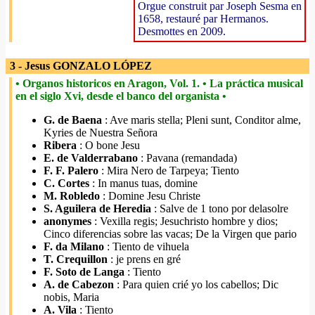
Orgue construit par Joseph Sesma en
1658, restauré par Hermanos.
Desmottes en 2009.
3 - Jesus GONZALO LÓPEZ
• Organos historicos en Aragon, Vol. 1. • La práctica musical
en el siglo Xvi, desde el banco del organista •
G. de Baena
: Ave maris stella; Pleni sunt, Conditor alme,
Kyries de Nuestra Señora
Ribera
: O bone Jesu
E. de Valderrabano
: Pavana (remandada)
F. F. Palero
: Mira Nero de Tarpeya; Tiento
C. Cortes
: In manus tuas, domine
M. Robledo
: Domine Jesu Christe
S. Aguilera de Heredia
: Salve de 1 tono por delasolre
anonymes
: Vexilla regis; Jesuchristo hombre y dios;
Cinco diferencias sobre las vacas; De la Virgen que pario
F. da Milano
: Tiento de vihuela
T. Crequillon
: je prens en gré
F. Soto de Langa
: Tiento
A. de Cabezon
: Para quien crié yo los cabellos; Dic
nobis, Maria
A. Vila
: Tiento