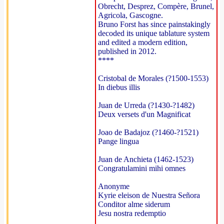
Obrecht, Desprez, Compère, Brunel,
Agricola, Gascogne.
Bruno Forst has since painstakingly
decoded its unique tablature system
and edited a modern edition,
published in 2012.
****
Cristobal de Morales (?1500-1553)
In diebus illis
Juan de Urreda (?1430-?1482)
Deux versets d'un Magnificat
Joao de Badajoz (?1460-?1521)
Pange lingua
Juan de Anchieta (1462-1523)
Congratulamini mihi omnes
Anonyme
Kyrie eleison de Nuestra Señora
Conditor alme siderum
Jesu nostra redemptio