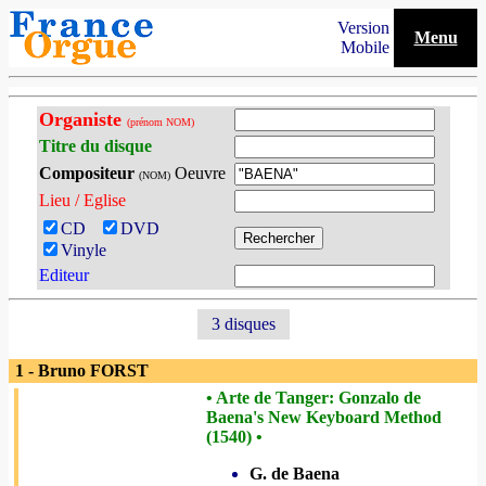
Version
Menu
Mobile
Organiste
(prénom NOM)
Titre du disque
Compositeur
Oeuvre
(NOM)
Lieu / Eglise
CD
DVD
Vinyle
Editeur
3 disques
1 - Bruno FORST
• Arte de Tanger: Gonzalo de
Baena's New Keyboard Method
(1540) •
G. de Baena