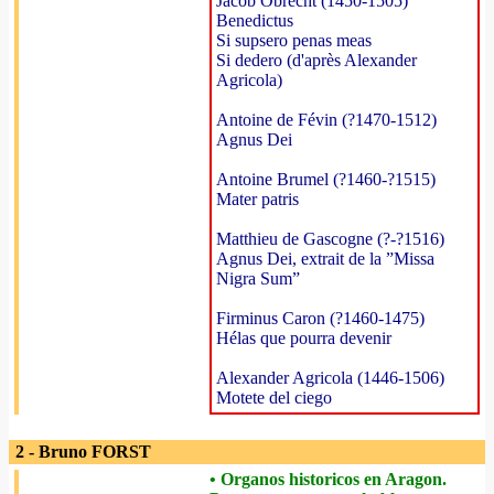
Jacob Obrecht (1450-1505)
Benedictus
Si supsero penas meas
Si dedero (d'après Alexander
Agricola)
Antoine de Févin (?1470-1512)
Agnus Dei
Antoine Brumel (?1460-?1515)
Mater patris
Matthieu de Gascogne (?-?1516)
Agnus Dei, extrait de la ”Missa
Nigra Sum”
Firminus Caron (?1460-1475)
Hélas que pourra devenir
Alexander Agricola (1446-1506)
Motete del ciego
2 - Bruno FORST
• Organos historicos en Aragon.