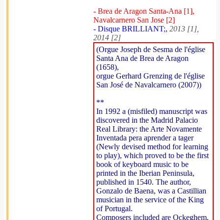
- Brea de Aragon Santa-Ana [1],
Navalcarnero San Jose [2]
- Disque BRILLIANT;,
2013 [1],
2014 [2]
(Orgue Joseph de Sesma de l'église
Santa Ana de Brea de Aragon
(1658),
orgue Gerhard Grenzing de l'église
San José de Navalcarnero (2007))
**
In 1992 a (misfiled) manuscript was
discovered in the Madrid Palacio
Real Library: the Arte Novamente
Inventada pera aprender a tager
(Newly devised method for learning
to play), which proved to be the first
book of keyboard music to be
printed in the Iberian Peninsula,
published in 1540. The author,
Gonzalo de Baena, was a Castillian
musician in the service of the King
of Portugal.
Composers included are Ockeghem,