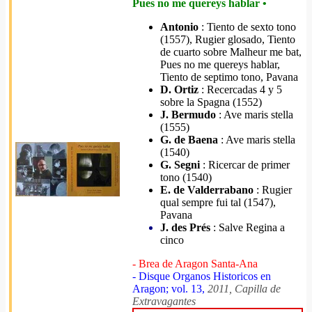
Pues no me quereys hablar •
Antonio
: Tiento de sexto tono
(1557), Rugier glosado, Tiento
de cuarto sobre Malheur me bat,
Pues no me quereys hablar,
Tiento de septimo tono, Pavana
D. Ortiz
: Recercadas 4 y 5
sobre la Spagna (1552)
J. Bermudo
: Ave maris stella
(1555)
G. de Baena
: Ave maris stella
(1540)
G. Segni
: Ricercar de primer
tono (1540)
E. de Valderrabano
: Rugier
qual sempre fui tal (1547),
Pavana
J. des Prés
: Salve Regina a
cinco
- Brea de Aragon Santa-Ana
- Disque Organos Historicos en
Aragon; vol. 13,
2011, Capilla de
Extravagantes