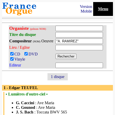
Version
Menu
Mobile
Organiste
(prénom NOM)
Titre du disque
Compositeur
Oeuvre
(NOM)
Lieu / Eglise
CD
DVD
Vinyle
Editeur
1 disque
1 - Edgar TEUFEL
• Lumières d'outre-ciel •
G. Caccini
: Ave Maria
C. Gounod
: Ave Maria
J. S. Bach
: Toccata BWV 565