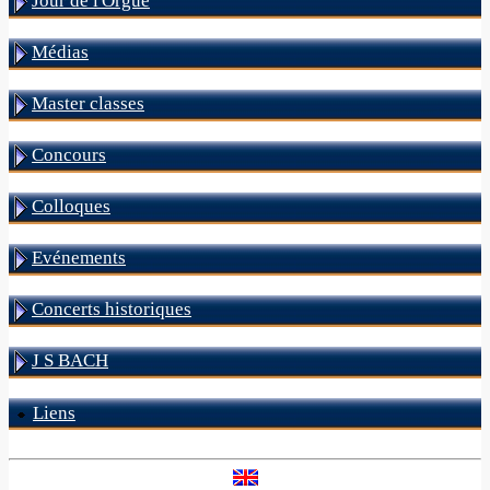
Jour de l'Orgue
Médias
Master classes
Concours
Colloques
Evénements
Concerts historiques
J S BACH
Liens