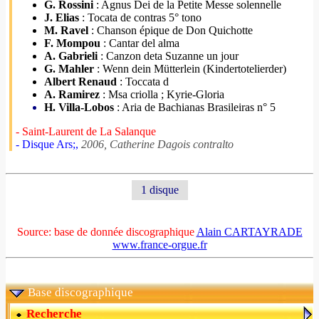
G. Rossini
: Agnus Dei de la Petite Messe solennelle
J. Elias
: Tocata de contras 5° tono
M. Ravel
: Chanson épique de Don Quichotte
F. Mompou
: Cantar del alma
A. Gabrieli
: Canzon deta Suzanne un jour
G. Mahler
: Wenn dein Mütterlein (Kindertotelierder)
Albert Renaud
: Toccata d
A. Ramirez
: Msa criolla ; Kyrie-Gloria
H. Villa-Lobos
: Aria de Bachianas Brasileiras n° 5
- Saint-Laurent de La Salanque
- Disque Ars;,
2006, Catherine Dagois contralto
1 disque
Source: base de donnée discographique
Alain CARTAYRADE
www.france-orgue.fr
Base discographique
Recherche